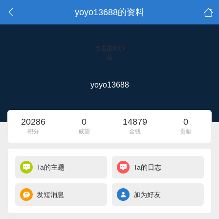
yoyo13688的资料
点击重新加
载
yoyo13688
20286
0
14879
0
积分
威望
金钱
贡献
Ta的主题
Ta的日志
发短消息
加为好友