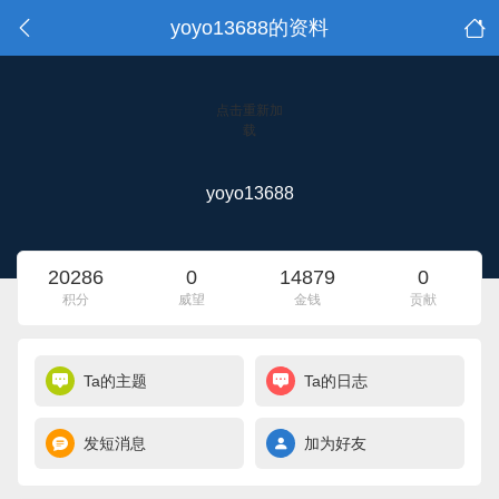
yoyo13688的资料
点击重新加
载
yoyo13688
20286
0
14879
0
积分
威望
金钱
贡献
Ta的主题
Ta的日志
发短消息
加为好友