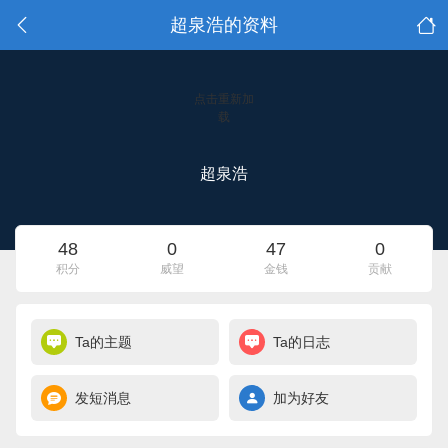
超泉浩的资料
点击重新加
载
超泉浩
48
0
47
0
积分
威望
金钱
贡献
Ta的主题
Ta的日志
发短消息
加为好友