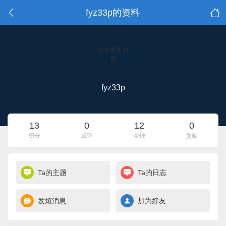
fyz33p的资料
点击重新加
载
fyz33p
13
0
12
0
积分
威望
金钱
贡献
Ta的主题
Ta的日志
发短消息
加为好友