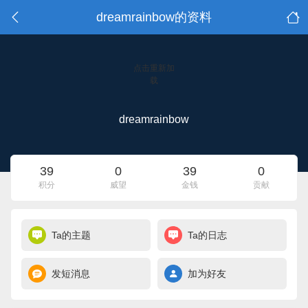
dreamrainbow的资料
点击重新加
载
dreamrainbow
39
0
39
0
积分
威望
金钱
贡献
Ta的主题
Ta的日志
发短消息
加为好友