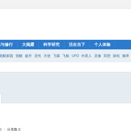
想与修行
大揭露
科学研究
活在当下
个人体验
觉醒家园
觉醒
扬升
灵性
天使
飞碟
飞船
UFO
外星人
灵修
冥想
脉轮
频率
0
|
分享数 0