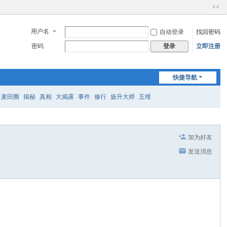
切
换
用户名
自动登录
找回密码
到
窄
密码
立即注册
登录
版
快捷导航
麦田圈
揭秘
真相
大揭露
事件
修行
扬升大师
五维
加为好友
发送消息