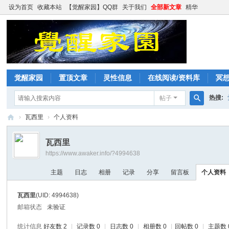
设为首页
收藏本站
【觉醒家园】QQ群
关于我们
全部新文章
精华
觉醒家园
置顶文章
灵性信息
在线阅读/资料库
冥
热搜:
帖子
搜
›
瓦西里
›
个人资料
索
觉
瓦西里
醒
https://www.awaker.info/?4994638
家
主题
日志
相册
记录
分享
留言板
个人资料
园
瓦西里
(UID: 4994638)
邮箱状态
未验证
统计信息
好友数 2
|
记录数 0
|
日志数 0
|
相册数 0
|
回帖数 0
|
主题数 