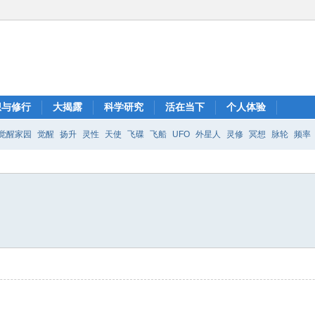
想与修行
大揭露
科学研究
活在当下
个人体验
觉醒家园
觉醒
扬升
灵性
天使
飞碟
飞船
UFO
外星人
灵修
冥想
脉轮
频率