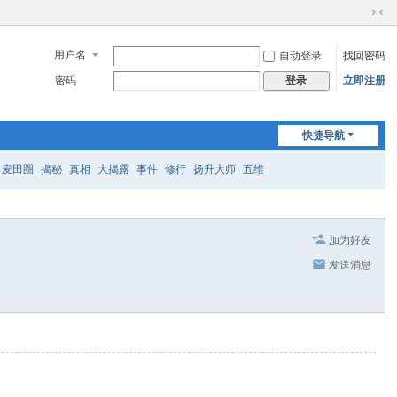
切
换
用户名
自动登录
找回密码
到
窄
密码
立即注册
登录
版
快捷导航
麦田圈
揭秘
真相
大揭露
事件
修行
扬升大师
五维
加为好友
发送消息