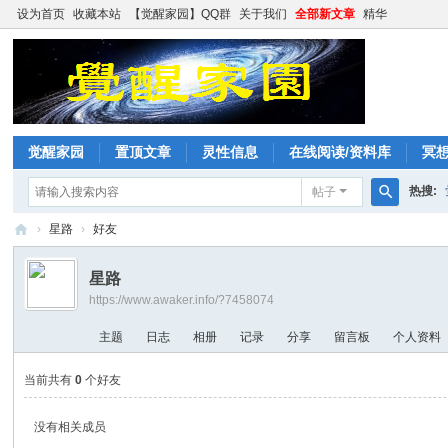
设为首页
收藏本站
【觉醒家园】QQ群
关于我们
全部新文章
精华
觉醒家园
置顶文章
灵性信息
在线阅读/资料库
冥
热搜:
帖子
搜
›
星路
›
好友
索
觉
星路
醒
https://www.awaker.info/?7458074
家
主题
日志
相册
记录
分享
留言板
个人资料
园
当前共有
0
个好友
没有相关成员