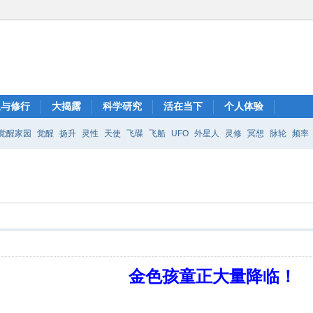
想与修行
大揭露
科学研究
活在当下
个人体验
觉醒家园
觉醒
扬升
灵性
天使
飞碟
飞船
UFO
外星人
灵修
冥想
脉轮
频率
金色孩童正大量降临！