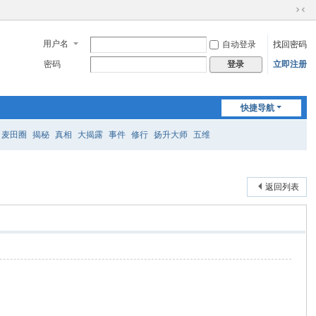
切
换
用户名
自动登录
找回密码
到
窄
密码
立即注册
登录
版
快捷导航
麦田圈
揭秘
真相
大揭露
事件
修行
扬升大师
五维
返回列表