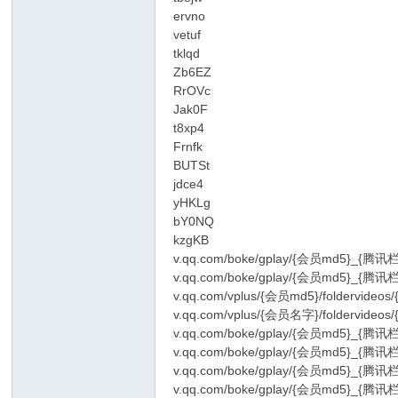
ervno
vetuf
tklqd
Zb6EZ
RrOVc
Jak0F
t8xp4
Frnfk
BUTSt
jdce4
yHKLg
bY0NQ
kzgKB
v.qq.com/boke/gplay/{会员md5}_{腾讯栏
v.qq.com/boke/gplay/{会员md5}_{腾讯栏
v.qq.com/vplus/{会员md5}/foldervide
v.qq.com/vplus/{会员名字}/foldervideo
v.qq.com/boke/gplay/{会员md5}_{腾讯栏
v.qq.com/boke/gplay/{会员md5}_{腾讯栏
v.qq.com/boke/gplay/{会员md5}_{腾讯栏目
v.qq.com/boke/gplay/{会员md5}_{腾讯栏