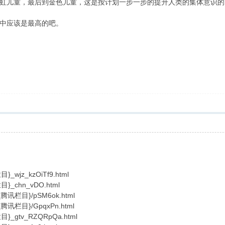
虹儿童，最后到金色儿童，这是按计划一步一步的提升人类的集体意识的
中应该是最高的吧。
}_wjz_kzOiTf9.html
栏目}_chn_vDO.html
os/{腾讯栏目}/pSM6ok.html
s/{腾讯栏目}/GpqxPn.html
栏目}_gtv_RZQRpQa.html