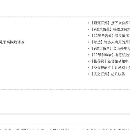
•
【银河联邦】接下来会发
•
【9维大角星】接收这份
•
【12维圣哲曼】致觉醒
处于高振频”本身
•
【娜达】许多人离开的原
•
【9维大角星】负面外星
•
【12维创造者】有意识
•
【指导灵】基督振动频率
•
【圣母玛丽亚】让爱成为
•
【光之联邦】超凡脱俗