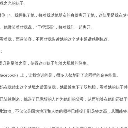
殊之光的孩子。
谢你！”。我拥抱了她，接着我以她朋友的身份离开了她，这似乎是我在梦
。他微笑着对我说，“干得漂亮”，接着我们一起离开。
看着我，面露笑容，不再对我告诉她的这个梦中通话感到惊讶。
：
经提升到足够之高，使得这些孩子能够大规模的降生。
acebook）上，让我惊讶的是，很多人都梦到了这同样的金色能量。
妈在我贴出这个梦境之后回复我，她最近生下了双胞胎，看着她的孩子并感受
年之后已陆续到来，挑选了已觉醒的人作为他们的父母，从而能够在他们还处
 让人如此激动，不仅仅是因为地球和人类的频率已经提升到足够之高，从而