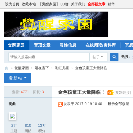
设为首页
收藏本站
【觉醒家园】QQ群
关于我们
全部新文章
精华
觉醒家园
置顶文章
灵性信息
在线阅读/资料库
冥
热搜:
帖子
搜
»
觉醒家园
›
活在当下
›
彩虹儿童
›
金色孩童正大量降临！
索
觉
发新帖
醒
金色孩童正大量降临！
查看:
4771
|
回复:
3
火
[复制链接]
家
园
明曲
发表于 2017-9-19 10:40
|
显示全部楼层
2万
810
13万
主题
回帖
积分