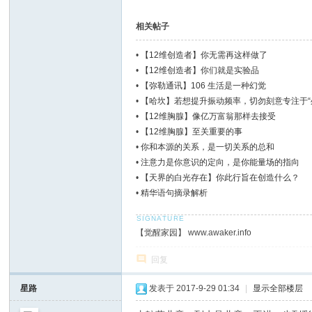
相关帖子
•
【12维创造者】你无需再这样做了
•
【12维创造者】你们就是实验品
•
【弥勒通讯】106 生活是一种幻觉
•
【哈坎】若想提升振动频率，切勿刻意专注于“
•
【12维胸腺】像亿万富翁那样去接受
•
【12维胸腺】至关重要的事
•
你和本源的关系，是一切关系的总和
•
注意力是你意识的定向，是你能量场的指向
•
【天界的白光存在】你此行旨在创造什么？
•
精华语句摘录解析
【觉醒家园】 www.awaker.info
回复
星路
发表于 2017-9-29 01:34
|
显示全部楼层