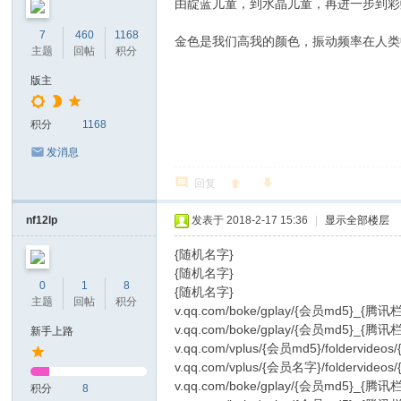
由靛蓝儿童，到水晶儿童，再进一步到彩
7
460
1168
金色是我们高我的颜色，振动频率在人类
主题
回帖
积分
版主
积分
1168
发消息
回复
nf12lp
发表于 2018-2-17 15:36
|
显示全部楼层
{随机名字}
{随机名字}
0
1
8
{随机名字}
主题
回帖
积分
v.qq.com/boke/gplay/{会员md5}_{腾讯栏目
v.qq.com/boke/gplay/{会员md5}_{腾讯
新手上路
v.qq.com/vplus/{会员md5}/foldervide
v.qq.com/vplus/{会员名字}/foldervideo
v.qq.com/boke/gplay/{会员md5}_{腾讯
积分
8