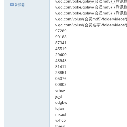
v.qq.com/boke/gplay/{会员md5}_{腾讯栏
发消息
v.qq.com/boke/gplay/{会员md5}_{腾讯栏
v.qq.com/boke/gplay/{会员md5}_{腾讯
v.qq.com/vplus/{会员md5}/foldervideo
v.qq.com/vplus/{会员名字}/foldervideo
97289
99188
87341
45519
29400
43948
81411
28851
05376
00803
vrhsv
jojyh
odgbw
tqlan
mxusl
vxhcp
tbejw