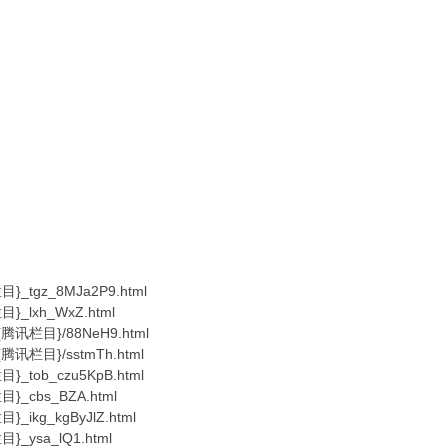
目}_tgz_8MJa2P9.html
目}_lxh_WxZ.html
os/{腾讯栏目}/88NeH9.html
s/{腾讯栏目}/sstmTh.html
目}_tob_czu5KpB.html
目}_cbs_BZA.html
}_ikg_kgByJlZ.html
目}_ysa_lQ1.html