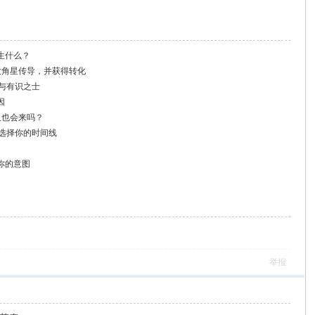
生什么？
大角星传导，并获得转化
者与有识之士
因
人也会来吗？
地选择你的时间线
你的意图
举报