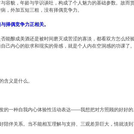
材与容貌，年龄与学识谈吐，构成了个人魅力的基础参数。故而
传病，外加五短三粗，没有择偶竞争力。
但与择偶竞争力正相关。
是否能酿成美酒还是被时间磨灭成苦涩的寡淡，都看双方怎么经
衡自己内心的欲求和现实的骨感，就是个人内在空洞感的功课了
实的含义是什么。
。
自发的一种自我内心体验性活动表达——我想把对方照顾的好好的
良好陪伴关系。当不能相互理解与支持、三观差异巨大，情就淡