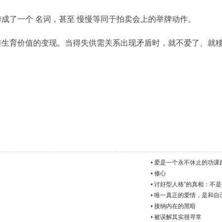
成了一个 名词，甚至 慢慢等同于拍卖会上的举牌动作。
着生育价值的变现。当得失供需关系出现矛盾时，就不爱了、就
•
爱是一个永不休止的功课
•
修心
•
讨好型人格”的真相：不
•
唯一真正的爱情，是和自
•
接纳内在的黑暗
•
被误解其实很寻常