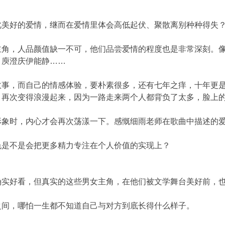
此美好的爱情，继而在爱情里体会高低起伏、聚散离别种种得失
主角，人品颜值缺一不可，他们品尝爱情的程度也是非常深刻。
，庾澄庆伊能静……
故事，而自己的情感体验，要朴素很多，还有七年之痒，十年更
，再次变得浪漫起来，因为一路走来两个人都背负了太多，脸上
形象时，内心才会再次荡漾一下。感慨细雨老师在歌曲中描述的
色是不是会把更多精力专注在个人价值的实现上？
确实好看，但真实的这些男女主角，在他们被文学舞台美好前，
之间，哪怕一生都不知道自己与对方到底长得什么样子。