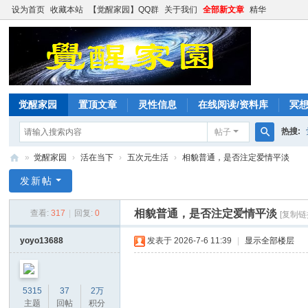
设为首页
收藏本站
【觉醒家园】QQ群
关于我们
全部新文章
精华
觉醒家园
置顶文章
灵性信息
在线阅读/资料库
冥
热搜:
帖子
搜
»
觉醒家园
›
活在当下
›
五次元生活
›
相貌普通，是否注定爱情平淡
索
觉
发新帖
醒
相貌普通，是否注定爱情平淡
查看:
317
|
回复:
0
[复制链
家
园
yoyo13688
发表于 2026-7-6 11:39
|
显示全部楼层
5315
37
2万
主题
回帖
积分