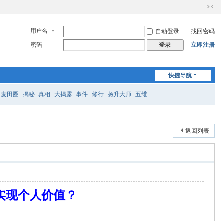
切
换
用户名
自动登录
找回密码
到
窄
密码
立即注册
登录
版
快捷导航
麦田圈
揭秘
真相
大揭露
事件
修行
扬升大师
五维
返回列表
实现个人价值？