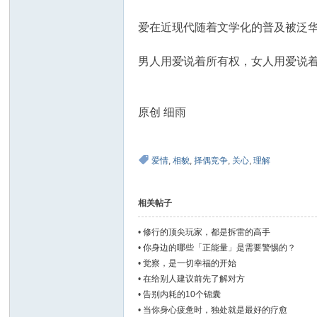
爱在近现代随着文学化的普及被泛华
男人用爱说着所有权，女人用爱说
原创 细雨
爱情
,
相貌
,
择偶竞争
,
关心
,
理解
相关帖子
•
修行的顶尖玩家，都是拆雷的高手
•
你身边的哪些「正能量」是需要警惕的？
•
觉察，是一切幸福的开始
•
在给别人建议前先了解对方
•
告别内耗的10个锦囊
•
当你身心疲惫时，独处就是最好的疗愈