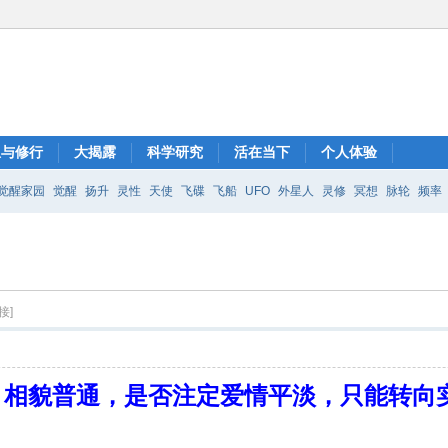
想与修行
大揭露
科学研究
活在当下
个人体验
觉醒家园
觉醒
扬升
灵性
天使
飞碟
飞船
UFO
外星人
灵修
冥想
脉轮
频率
接]
相貌普通，是否注定爱情平淡，只能转向