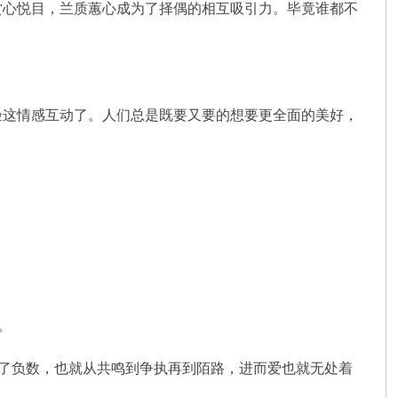
赏心悦目，兰质蕙心成为了择偶的相互吸引力。毕竟谁都不
验这情感互动了。人们总是既要又要的想要更全面的美好，
。
。
到了负数，也就从共鸣到争执再到陌路，进而爱也就无处着