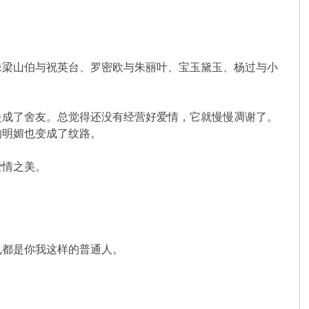
？
像梁山伯与祝英台、罗密欧与朱丽叶、宝玉黛玉、杨过与小
是成了舍友。总觉得还没有经营好爱情，它就慢慢凋谢了。
的明媚也变成了纹路。
爱情之美。
也都是你我这样的普通人。