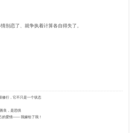
移情别恋了、就争执着计算各自得失了。
跟修行，它不只是一个状态
是善良，是恐惧
己的爱情—— 我嫁给了我！