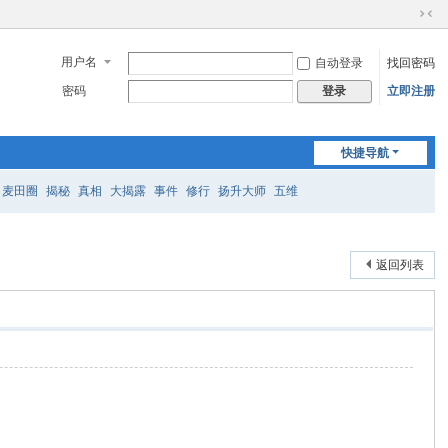
切
换
用户名
自动登录
找回密码
到
窄
密码
立即注册
登录
版
快捷导航
麦田圈
揭秘
真相
大揭露
事件
修行
扬升大师
五维
返回列表