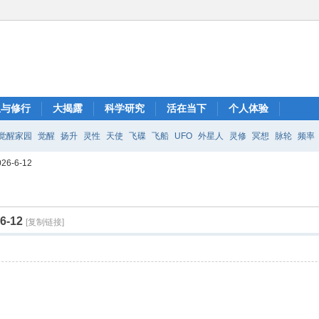
想与修行
大揭露
科学研究
活在当下
个人体验
觉醒家园
觉醒
扬升
灵性
天使
飞碟
飞船
UFO
外星人
灵修
冥想
脉轮
频率
-6-12
-12
[复制链接]