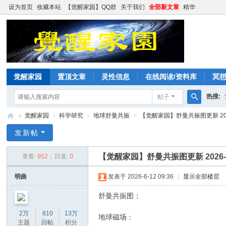
设为首页
收藏本站
【觉醒家园】QQ群
关于我们
全部新文章
精华
觉醒家园
置顶文章
灵性信息
在线阅读/资料库
冥
热搜:
帖子
搜
»
觉醒家园
›
科学研究
›
地球舒曼共振
›
【觉醒家园】舒曼共振图更新 2026
索
觉
发新帖
醒
【觉醒家园】舒曼共振图更新 2026-6
查看:
952
|
回复:
0
家
园
明曲
发表于 2026-6-12 09:36
|
显示全部楼层
舒曼共振图：
2万
810
13万
地球磁场：
主题
回帖
积分