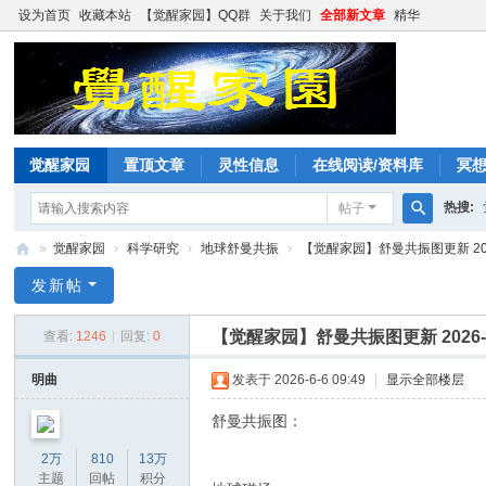
设为首页
收藏本站
【觉醒家园】QQ群
关于我们
全部新文章
精华
觉醒家园
置顶文章
灵性信息
在线阅读/资料库
冥
热搜:
帖子
搜
»
觉醒家园
›
科学研究
›
地球舒曼共振
›
【觉醒家园】舒曼共振图更新 202
索
觉
发新帖
醒
【觉醒家园】舒曼共振图更新 2026-6
查看:
1246
|
回复:
0
家
园
明曲
发表于 2026-6-6 09:49
|
显示全部楼层
舒曼共振图：
2万
810
13万
主题
回帖
积分