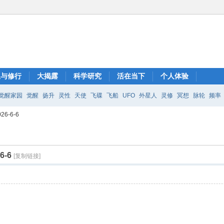
想与修行
大揭露
科学研究
活在当下
个人体验
觉醒家园
觉醒
扬升
灵性
天使
飞碟
飞船
UFO
外星人
灵修
冥想
脉轮
频率
6-6-6
-6
[复制链接]