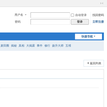
切
换
用户名
自动登录
找回密码
到
窄
密码
立即注册
登录
版
快捷导航
麦田圈
揭秘
真相
大揭露
事件
修行
扬升大师
五维
返回列表