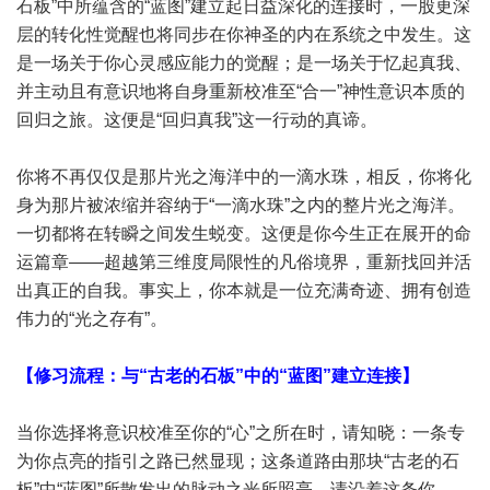
石板”中所蕴含的“蓝图”建立起日益深化的连接时，一股更深
层的转化性觉醒也将同步在你神圣的内在系统之中发生。这
是一场关于你心灵感应能力的觉醒；是一场关于忆起真我、
并主动且有意识地将自身重新校准至“合一”神性意识本质的
回归之旅。这便是“回归真我”这一行动的真谛。
你将不再仅仅是那片光之海洋中的一滴水珠，相反，你将化
身为那片被浓缩并容纳于“一滴水珠”之内的整片光之海洋。
一切都将在转瞬之间发生蜕变。这便是你今生正在展开的命
运篇章——超越第三维度局限性的凡俗境界，重新找回并活
出真正的自我。事实上，你本就是一位充满奇迹、拥有创造
伟力的“光之存有”。
【修习流程：与“古老的石板”中的“蓝图”建立连接】
当你选择将意识校准至你的“心”之所在时，请知晓：一条专
为你点亮的指引之路已然显现；这条道路由那块“古老的石
板”中“蓝图”所散发出的脉动之光所照亮。请沿着这条你