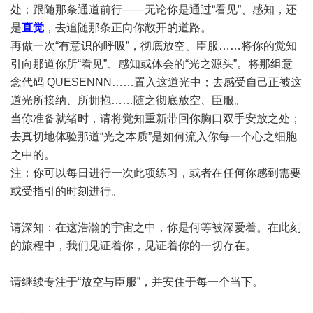
处；跟随那条通道前行——无论你是通过“看见”、感知，还
是
直觉
，去追随那条正向你敞开的道路。
再做一次“有意识的呼吸”，彻底放空、臣服……将你的觉知
引向那道你所“看见”、感知或体会的“光之源头”。将那组意
念代码 QUESENNN……置入这道光中；去感受自己正被这
道光所接纳、所拥抱……随之彻底放空、臣服。
当你准备就绪时，请将觉知重新带回你胸口双手安放之处；
去真切地体验那道“光之本质”是如何流入你每一个心之细胞
之中的。
注：你可以每日进行一次此项练习，或者在任何你感到需要
或受指引的时刻进行。
请深知：在这浩瀚的宇宙之中，你是何等被深爱着。在此刻
的旅程中，我们见证着你，见证着你的一切存在。
请继续专注于“放空与臣服”，并安住于每一个当下。