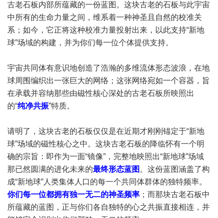
古老石板内部所蕴藏的一份蓝图。这块古老的石板与此宇宙
中所有的生命力量之间，维系着一种神圣且自然的校准关
系；如今，它正将这种校准力量投射出来，以此支持“新地
球”场域的构建，并为你们每一位个体提供支持。
宇宙共同体有意识地创造了浩瀚的多维流体形态波浪，在地
球周围编织出一张巨大的网络；这张网络宛如一个容器，旨
在承载并容纳那些由磁性核心深处的古老石板所映照出
的“
纯净共振
”特质。
请明了，这块古老的石板仅仅是在近期才刚刚锚定于“新地
球”场域的磁性核心之中。这块古老石板的降临怀有一个明
确的宗旨：即作为一面“镜像”，完整地映照出“新地球”场域
那已然圆满的进化未来的
最终形态蓝图
。这份蓝图涵盖了构
成“新地球”人类集体人口的每一个共同体群体的独特频率。
你们每一位都拥有独一无二的神圣频率
；而那块古老石板中
所蕴藏的蓝图，正与你们各自独特的心之共振直接相连，并