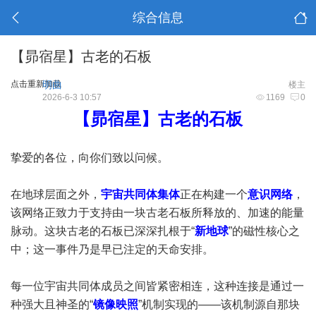
综合信息
【昴宿星】古老的石板
点击重新加载
明曲
楼主
2026-6-3 10:57
1169
0
【昴宿星】古老的石板
挚爱的各位，向你们致以问候。
在地球层面之外，
宇宙共同体集体
正在构建一个
意识网络
，
该网络正致力于支持由一块古老石板所释放的、加速的能量
脉动。这块古老的石板已深深扎根于“
新地球
”的磁性核心之
中；这一事件乃是早已注定的天命安排。
每一位宇宙共同体成员之间皆​​紧密相连，这种连接是通过一
种强大且神圣的“
镜像映照
”机制实现的——该机制源自那块