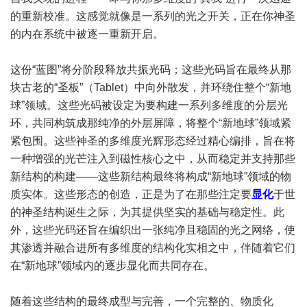
的重新校准。这感觉就像是一系列的光之开关，正在你神圣
的内在系统中被逐一重新开启。
这份“蓝图”将分阶段释放共振光码；这些光码旨在最终从那
块古老的“圣板”（Tablet）中向外散发，并环绕住整个“新地
球”领域。这些光码被设定为要构建一系列多维度的分层光
环，共同构筑成那纯净的外层屏障，将整个“新地球”领域紧
紧包围。这些神圣的多维度光辉形态经过精心编排，旨在将
一种增强的光芒注入到磁性核心之中，从而稳定并支持那些
新结构的构建——这些新结构最终将构成“新地球”领域的物
质实体。这些形态的创造，正是为了在那些注定要
显化
于世
的神圣结构诞生之际，为其提供坚实的基础与稳定性。此
外，这些光码还旨在编织出一张纯净且稳固的光之网络，使
其渗透并融合进所有多维度的结构化实相之中，伴随着它们
在“新地球”领域内的逐步显化而共同存在。
随着这些结构的最终成型与完善，一个完整的、物质化