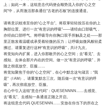
上；如此一来，这组意念代码便会顺势流入你的“心之空
间”中，从而激活那条通往“古老的石板”的连接通道。
请将意识校准至你的“心之平台”。将双掌轻轻按压在你的上
胸部位置。进行一次“有意识的呼吸”——请经由口部吸气，
亦经由口部呼气。将呼吸导向你胸口双手所触及之处——那
里正散发着温暖或承受着轻微的压力；让呼吸如微风般轻柔
拂过。请重复进行这种“有意识的呼吸”，共计九次。
将觉知向内扩展，进入你那敞开的心之空间；去“看见”、去
感知、去体会那片内在的空间。做一次“有意识的呼吸”，并
随之彻底放空、臣服……
将觉知聚焦于你的“心之空间”，在心中默念这句箴言：“我
是”（I AM）。请重复默念三次。随后做一次“有意识的呼
吸”，再次彻底放空、臣服。
在心中引入这组“意念代码”：QUESENNNN……去感觉、
去“看见”、去感知一条通道正随之开启。
将这组意念代码 QUESENNN……安放在你当下的所在之