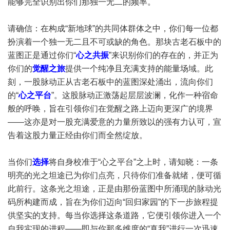
能够完全识别出你们那独一无二的频率。
请确信：在构成“新地球”的共同体群体之中，你们每一位都
扮演着一个独一无二且不可或缺的角色。那块古老石板中的
蓝图正是通过你们“
心之共振
”来识别你们的存在的，并正为
你们的
觉醒之旅
提供一个纯净且充满支持的能量场域。此
刻，一股脉动正从古老石板中的蓝图深处涌出，流向你们
的“
心之平台
”。这股脉动正激荡起层层波澜，化作一种宿命
般的呼唤，旨在引领你们在觉醒之路上迈向更深广的境界
——这亦是对一股充满爱意的力量所致以的强有力认可，宣
告着这股力量正经由你们而全然绽放。
当你们
选择
将自身校准于“心之平台”之上时，请知晓：一条
明亮的光之坦途已为你们点亮，只待你们准备就绪，便可循
此前行。这条光之坦途，正是由那份蓝图中所涌现的脉动光
码所构建而成，旨在为你们迈向“回归家园”的下一步旅程提
供坚实的支持。每当你选择这条道路，它便引领你进入一个
自我实现的进程——即与你那多维度的“真我”进行一次迅速