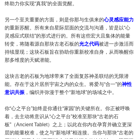
终助力你实现“真我”的全面觉醒。
另一个至关重要的方面，则是你那与生俱来的
心灵感应能力
的重新苏醒。所有来自星际层面的交流与沟通，皆是以“心
灵感应式联结”的形式进行的。所有这些宏大且集体的能量
转变，将随着源自那块古老石板的
光之代码
被进一步激活而
持续显现；这块石板旨在协助你重新校准自身，从而唤醒你
那多维度的天赋潜能。
这块古老的石板为地球带来了全面复苏神圣联结的无限潜
能。存在于这片居所宇宙之内的众生。将爱与“合一”的
神性
意识共振
，编织并弥漫于整个“新地球”的场域之中。
你“心之平台”始终是你通往“家园”的关键所在。你正被呼唤
着，去主动将意识从“心之平台”校准至那块“古老的石
板”（Ancient Tablet）之上；以此在你内在孕育并确立更深
层的能量校准，使之与“新地球”相连接。当你与那块“古老的