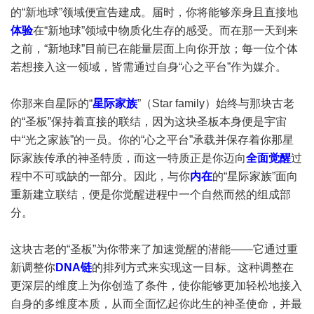
的“新地球”领域便宣告建成。届时，你将能够亲身且直接地
体验
在“新地球”领域中物质化生存的感受。而在那一天到来
之前，“新地球”目前已在能量层面上向你开放；每一位个体
若想接入这一领域，皆需通过自身“心之平台”作为媒介。
你那来自星际的“
星际家族
”（Star family）始终与那块古老
的“圣板”保持着直接的联结，因为这块圣板本身便是宇宙
中“光之家族”的一员。你的“心之平台”承载并保存着你那星
际家族传承的神圣特质，而这一特质正是你迈向
全面觉醒
过
程中不可或缺的一部分。因此，与你
内在
的“星际家族”面向
重新建立联结，便是你觉醒进程中一个自然而然的组成部
分。
这块古老的“圣板”为你带来了加速觉醒的潜能——它通过重
新调整你
DNA链
的排列方式来实现这一目标。这种调整在
更深层的维度上为你创造了条件，使你能够更加轻松地接入
自身的多维度本质，从而全面忆起你此生的神圣使命，并最