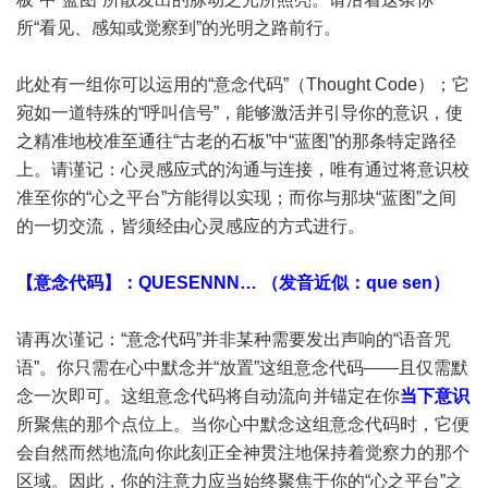
所“看见、感知或觉察到”的光明之路前行。
此处有一组你可以运用的“意念代码”（Thought Code）；它
宛如一道特殊的“呼叫信号”，能够激活并引导你的意识，使
之精准地校准至通往“古老的石板”中“蓝图”的那条特定路径
上。请谨记：心灵感应式的沟通与连接，唯有通过将意识校
准至你的“心之平台”方能得以实现；而你与那块“蓝图”之间
的一切交流，皆须经由心灵感应的方式进行。
【意念代码】：QUESENNN… （发音近似：que sen）
请再次谨记：“意念代码”并非某种需要发出声响的“语音咒
语”。你只需在心中默念并“放置”这组意念代码——且仅需默
念一次即可。这组意念代码将自动流向并锚定在你
当下意识
所聚焦的那个点位上。当你心中默念这组意念代码时，它便
会自然而然地流向你此刻正全神贯注地保持着觉察力的那个
区域。因此，你的注意力应当始终聚焦于你的“心之平台”之