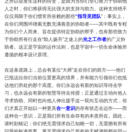
之所以会发生这样的转变，是因为当你们全心致力于协助他
人之时，你们将获得无比强大的支持与助力。这种支持绝不
仅仅局限于你们惯常所依赖的那些
“指导灵团队
”；事实上，
在你们周围环绕着无数充满善意的协助者——其中既有专程
为你们个人而来、旨在提供特定协助的帮手，也有那些致力
于协助所有行走在“助人扬升”之途上的
光之工作者
的广义协
助者。这正是宇宙的运作法则，也是宇宙中一切生命体验所
遵循的根本设计原理。
在这条道路上，总会有某位“大师”走在你们的前方——他们
已抵达比你们当前位置更高的境界，并有能力引领你们也抵
达他们所处的那个高度。你们永远会有新的知识等待去学
习，也永远会有新的智慧等待去传授；正是通过主动向他人
寻求协助、同时也向他人伸出援手这一双向互动的方式，你
们才真正开始以一种更具
合一意识
的存有状态去运作——而
这种合一意识，正是我们所有生命存有的本质所在。因此，
请时刻铭记：你们绝无需强求自己知晓一切，无需拥有所有
问题的标准答案，更无需强求自己所有的天赋潜能都在同一