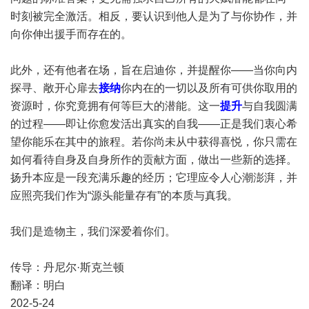
时刻被完全激活。相反，要认识到他人是为了与你协作，并
向你伸出援手而存在的。
此外，还有他者在场，旨在启迪你，并提醒你——当你向内
探寻、敞开心扉去
接纳
你内在的一切以及所有可供你取用的
资源时，你究竟拥有何等巨大的潜能。这一
提升
与自我圆满
的过程——即让你愈发活出真实的自我——正是我们衷心希
望你能乐在其中的旅程。若你尚未从中获得喜悦，你只需在
如何看待自身及自身所作的贡献方面，做出一些新的选择。
扬升本应是一段充满乐趣的经历；它理应令人心潮澎湃，并
应照亮我们作为“源头能量存有”的本质与真我。
我们是造物主，我们深爱着你们。
传导：丹尼尔·斯克兰顿
翻译：明白
202-5-24