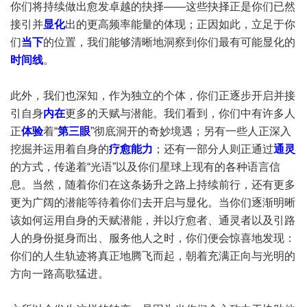
你们将持续做出愈发卓越的抉择——这些抉择正是你们已然
接引并
显化
出的更高频率能量的体现；正因如此，立足于你
们
当下
的位置，我们能够清晰地洞察到你们最有可能显化的
时间线
。
此外，我们也深知，作为独立的个体，你们正逐步开启并接
引自身
内在
更多的天赋与潜能。我们看到，你们中有许多人
正
体验
着“
第三眼
”彻底洞开的奇妙境遇；另有一些人正深入
挖掘并运用着自身的
疗愈能力
；还有一部分人则正通过
通灵
的方式，传递着“光语”以及你们星球上现有的各种语言信
息。当然，随着你们在这条扬升之路上持续前行，还有更多
更为广阔的潜能等待着你们去开启与显化。当你们逐渐明晰
该如何运用自身的天赋潜能，并以疗愈者、通灵者以及引路
人的身份挺身而出、服务他人之时，你们便会惊喜地发现：
你们的人生轨迹将真正地腾飞而起，朝着充满正向与光明的
方向一路高歌猛进。