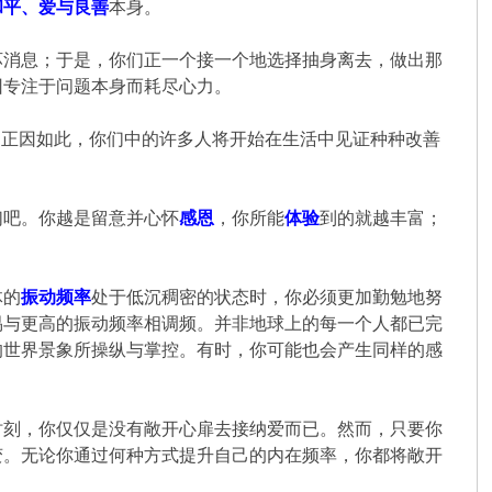
和平、爱与良善
本身。
坏消息；于是，你们正一个接一个地选择抽身离去，做出那
因专注于问题本身而耗尽心力。
焰；正因如此，你们中的许多人将开始在生活中见证种种改善
们吧。你越是留意并心怀
感恩
，你所能
体验
到的就越丰富；
体的
振动频率
处于低沉稠密的状态时，你必须更加勤勉地努
易与更高的振动频率相调频。并非地球上的每一个人都已完
的世界景象所操纵与掌控。有时，你可能也会产生同样的感
时刻，你仅仅是没有敞开心扉去接纳爱而已。然而，只要你
变。无论你通过何种方式提升自己的内在频率，你都将敞开