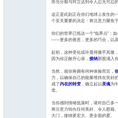
而当分裂与对立达到令人忍无可忍
这正是此刻正在你们地球上发生的
个至关重要的决定：将注意力聚焦
你们的世界已抵达一个“临界点”：
——更多的善意，更多的巧合，以
起初，这种变化或许显得微乎其微
因为你正敞开心扉，
接纳
那股涌入
当然，就你将拥有何种体验而言，
力，以确保自己的能量维持在良好
成了
内在的转变
，确立起以
灵魂
为
觉。
当你感到情绪低落时，请对自己多
将注意力转向任何美好、令人慰藉
大门，接纳更宏大、更全面的爱。