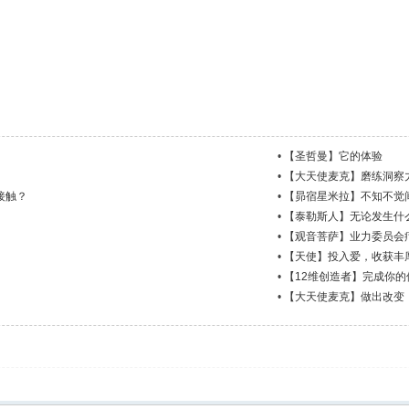
•
【圣哲曼】它的体验
•
【大天使麦克】磨练洞察
接触？
•
【昴宿星米拉】不知不觉
•
【泰勒斯人】无论发生什
•
【观音菩萨】业力委员会
•
【天使】投入爱，收获丰
•
【12维创造者】完成你的
•
【大天使麦克】做出改变