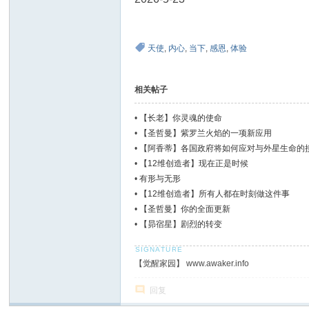
天使
,
内心
,
当下
,
感恩
,
体验
相关帖子
•
【长老】你灵魂的使命
•
【圣哲曼】紫罗兰火焰的一项新应用
•
【阿香蒂】各国政府将如何应对与外星生命的
•
【12维创造者】现在正是时候
•
有形与无形
•
【12维创造者】所有人都在时刻做这件事
•
【圣哲曼】你的全面更新
•
【昴宿星】剧烈的转变
【觉醒家园】 www.awaker.info
回复