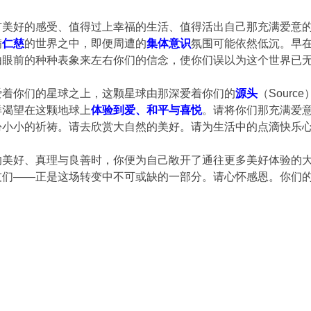
有美好的感受、值得过上幸福的生活、值得活出自己那充满爱意
满
仁慈
的世界之中，即便周遭的
集体意识
氛围可能依然低沉。早
由眼前的种种表象来左右你们的信念，使你们误以为这个世界已
爱着你们的星球之上，这颗星球由那深爱着你们的
源头
（Sour
样渴望在这颗地球上
体验到爱、和平与喜悦
。请将你们那充满爱
份小小的祈祷。请去欣赏大自然的美好。请为生活中的点滴快乐
的美好、真理与良善时，你便为自己敞开了通往更多美好体验的
友们——正是这场转变中不可或缺的一部分。请心怀感恩。你们