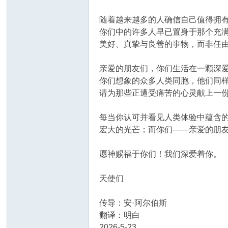
随着越来越多的人确信自己值得拥
你们中的许多人早已置身于那个充
美好、真挚与良善的事物，而非任
亲爱的朋友们，你们生活在一颗深
你们想象的众多人类同胞，他们同
请为那些正遭受痛苦的心灵献上一
每当你认可并看见人类体验中蕴含
宏大的光芒；而你们——亲爱的朋
愿神赐福于你们！我们深爱着你。
天使们
传导：安·阿尔伯斯
翻译：明白
2026-5-23