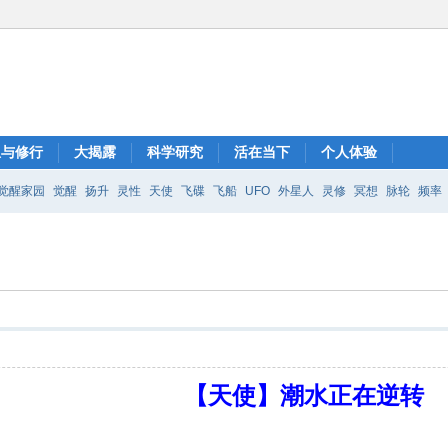
想与修行
大揭露
科学研究
活在当下
个人体验
觉醒家园
觉醒
扬升
灵性
天使
飞碟
飞船
UFO
外星人
灵修
冥想
脉轮
频率
【天使】潮水正在逆转
。