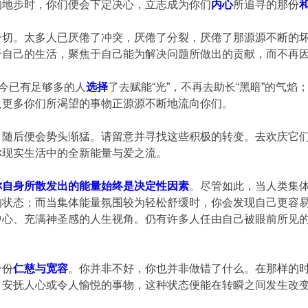
的地步时，你们便会下定决心，立志成为你们
内心
所追寻的那份
一切。太多人已厌倦了冲突，厌倦了分裂，厌倦了那源源不断的
于自己的生活，聚焦于自己能为解决问题所做出的贡献，而不再
如今已有足够多的人
选择
了去赋能“光”，不再去助长“黑暗”的气
及更多你们所渴望的事物正源源不断地流向你们。
，随后便会势头渐猛。请留意并寻找这些积极的转变。去欢庆它
你现实生活中的全新能量与爱之流。
你自身所散发出的能量始终是决定性因素
。尽管如此，当人类集
的状态；而当集体能量氛围较为轻松舒缓时，你会发现自己更容
中心、充满神圣感的人生视角。仍有许多人任由自己被眼前所见
一份
仁慈与宽容
。你并非不好，你也并非做错了什么。在那样的
、安抚人心或令人愉悦的事物，这种状态便能在转瞬之间发生改