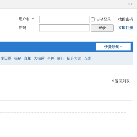
切
换
用户名
自动登录
找回密码
到
窄
密码
立即注册
登录
版
快捷导航
麦田圈
揭秘
真相
大揭露
事件
修行
扬升大师
五维
返回列表