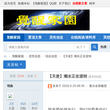
设为首页
收藏本站
【觉醒家园】QQ群
关于我们
全部新文章
精华
觉醒家园
置顶文章
灵性信息
在线阅读/资料库
冥
热搜:
帖子
搜
»
觉醒家园
›
灵性信息
›
综合信息
›
【天使】潮水正在逆转
索
觉
发新帖
醒
【天使】潮水正在逆转
查看:
2549
|
回复:
0
[复制链接]
家
园
明曲
发表于 2026-5-25 09:38
|
显示全部楼层
2万
810
13万
主题
回帖
积分
我亲爱的朋友们，我们深爱着你们