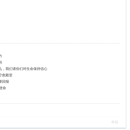
力
间
么，我们请你们对生命保持信心
疗愈殿堂
厚回报
使命
举报