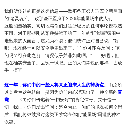
我们所传达的正是这类信息——致那些正努力适应全新局面
的“老灵魂”们；致那些正置身于2026年能量场中的人们——
这股能量确实、真切地与你们过往所经历的任何事物都截然
不同。对于那些刚从某种持续了约三十年的“旧能量”氛围中
走出来的人而言，这尤为不易；他们或许正对自己说：“好
吧，现在终于可以安全地走出来了。”而你可能会反问：“真
的吗？可在此之前，情况似乎并非如此啊。”——好吧，但
现在确实安全了。去试一试吧。正如人们常说的那样：去放
手一搏吧。
这一年，你们中的一些人将真正迎来人生的转折点
。而之所
以会发生这种转向，是因为你们内心涌现出了一种全新的
直
觉
——它向你们传递着“一切安好”的肯定信号。关于这一
切，我正向你们发出询问：迄今为止，你们的境况如何？稍
后，我们将继续探讨这类正萦绕在你们“能量场”周遭的种种
议题。