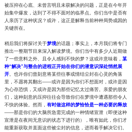
被压抑在心底、未曾言明且未获解决的问题，正是在今年开
始集中爆发，达到了不得不面对的临界点。你们当中是否有
人亲历了这种状况？或许，这正是解释当前种种局势成因的
关键所在。
稍后我们将探讨关于
梦境
的话题；事实上，本月我们将专门
推出一整期节目来深入解读梦境。你们当中有多少人近期做
了一些意料之外、且令人感到不快的梦？这或许意味着，
某
种“解决”与整合的进程正开始在你们的潜意识深处悄然展
开
。也许你们曾刻意将某些往事或情结尘封在心灵的角落
里，不愿将其翻出——或许是因为你们不想面对，或许是因
为心存恐惧，又或许是因为那些记忆太过痛苦。亲爱的朋友
们，这种刻意的压抑往往会导致你们在梦境中遭遇那些令人
不快的体验。然而，
有时做这样的梦恰恰是一种必要的释放
——那是你们的大脑所急需完成的一种情绪宣泄（即便这种
宣泄是在夜间无意识的状态下进行的），唯有如此，你们才
能重新获取并直面这些被尘封的信息，进而着手解决它们。