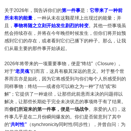
关于2026年，我告诉你们的
第一件事
是：
它带来了一种前
所未有的能量
，一种从未在这颗星球上出现过的能量；并
且，
事物将随之立刻开始发生剧烈的转变
。其他一些事项虽
然会持续存在，并将在今年晚些时候发生，但你们将开始预
感到它们的存在，或者看到它们已播下的种子。那么，让我
们从最主要的那件事开始谈起。
2026年将带来的一项重要事物，便是“终结”（Closure）。
对于“
老灵魂
”们而言，这具有极其深远的意义。对于整个世
界而言亦是如此，因为它将感受到与你们每个人所感受到的
同样事物：终结——或者你可以称之为一种“了结”或“和
解”；它提供了一种途径，让那些此前悬而未决的问题得以
解决，让那些长期处于完全未决状态的事项终于有了结果。
而
你们所迎来的第一件事，便是一场战争
。亲爱的人们，这
件事几乎是在二月份瞬间爆发的。你们是否留意到了其中
的“
共时性”
（synchronicity同时性/同步性），并曾自问：为