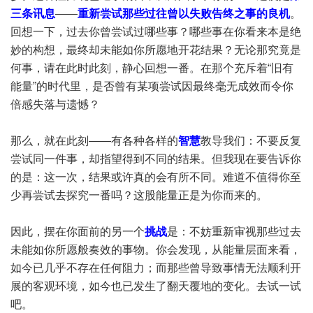
三条讯息
——
重新尝试那些过往曾以失败告终之事的良机
。
回想一下，过去你曾尝试过哪些事？哪些事在你看来本是绝
妙的构想，最终却未能如你所愿地开花结果？无论那究竟是
何事，请在此时此刻，静心回想一番。在那个充斥着“旧有
能量”的时代里，是否曾有某项尝试因最终毫无成效而令你
倍感失落与遗憾？
那么，就在此刻——有各种各样的
智慧
教导我们：不要反复
尝试同一件事，却指望得到不同的结果。但我现在要告诉你
的是：这一次，结果或许真的会有所不同。难道不值得你至
少再尝试去探究一番吗？这股能量正是为你而来的。
因此，摆在你面前的另一个
挑战
是：不妨重新审视那些过去
未能如你所愿般奏效的事物。你会发现，从能量层面来看，
如今已几乎不存在任何阻力；而那些曾导致事情无法顺利开
展的客观环境，如今也已发生了翻天覆地的变化。去试一试
吧。