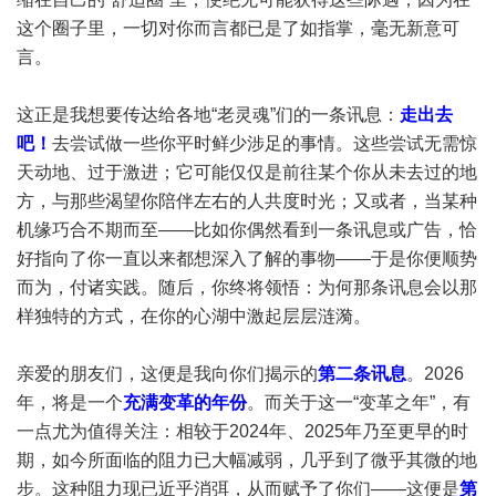
这个圈子里，一切对你而言都已是了如指掌，毫无新意可
言。
这正是我想要传达给各地“老灵魂”们的一条讯息：
走出去
吧！
去尝试做一些你平时鲜少涉足的事情。这些尝试无需惊
天动地、过于激进；它可能仅仅是前往某个你从未去过的地
方，与那些渴望你陪伴左右的人共度时光；又或者，当某种
机缘巧合不期而至——比如你偶然看到一条讯息或广告，恰
好指向了你一直以来都想深入了解的事物——于是你便顺势
而为，付诸实践。随后，你终将领悟：为何那条讯息会以那
样独特的方式，在你的心湖中激起层层涟漪。
亲爱的朋友们，这便是我向你们揭示的
第二条讯息
。2026
年，将是一个
充满变革的年份
。而关于这一“变革之年”，有
一点尤为值得关注：相较于2024年、2025年乃至更早的时
期，如今所面临的阻力已大幅减弱，几乎到了微乎其微的地
步。这种阻力现已近乎消弭，从而赋予了你们——这便是
第