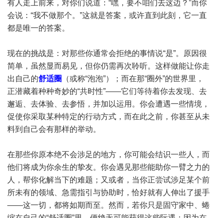
有人走上前来，对你们说道：“嘿，要不咱们去这边？”而你
会说：“我不做那个。”这就是答案，或许直到此刻，它一直
都是唯一的答案。
现在的挑战是：对那些你通常会拒绝的事情说“是”。原因很
简单，虽然显而易见，但你仍需再次聆听。这样做能让你走
出自己的
舒适圈
（或称“泡泡”）；而在那“圈外”的世界里，
正潜藏着种种奇妙的“共时性”——它们等待着你去发现、去
邂逅、去体验、去参悟，并加以运用。你会遭遇一些情境，
促使你采取某种特定的行动方式，而在此之前，你甚至从未
料到自己会有那样的举动。
在那些你原本绝不会涉足的地方，你可能会结识一些人，而
他们将成为你余生的挚友。你会遇见那些能助你一臂之力的
人，帮你化解当下的难题；又或者，当你正尝试涉足某个前
所未有的领域、急需指引与协助时，恰好就有人伸出了援手
——这一切，都将如期而至。然而，若你只是固守家中、蜷
缩在自己的“舒适圈”里，便绝无可能获得这些际遇；因为在