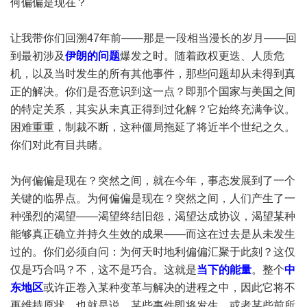
何偏偏是现在？
让我带你们回溯47年前——那是一段相当漫长的岁月——回
到最初涉及
伊朗的问题
爆发之时。随着政权更迭、人质危
机，以及当时发生的所有其他事件，那些问题却从未得到真
正的解决。你们是否意识到这一点？即那个国家与美国之间
的特定关系，其实从未真正得到过化解？它始终充满争议。
困难重重，制裁不断，这种僵局拖延了将近半个世纪之久。
你们对此有目共睹。
为何偏偏是现在？突然之间，就在今年，事态发展到了一个
关键的临界点。为何偏偏是现在？突然之间，人们产生了一
种强烈的渴望——渴望终结旧怨，渴望达成协议，渴望某种
能够真正确立并持久生效的成果——而这在过去是从未发生
过的。你们必须自问：为何天时地利偏偏汇聚于此刻？这仅
仅是巧合吗？不，这不是巧合。这就是
当下的能量
。整个
中
东地区
或许正卷入某种变革与解决的进程之中，因此它将不
再维持原状。也就是说，某些事件即将发生，或者某些前所