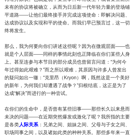
未有的协议将被确立，从而为日后新一代年轻力量的登场铺
平道路——让他们最终接手并完成这项使命：即解决问题、
达成协议以及实现和平的使命。而我们早已预言过，这一切
终将发生。
那么，我为何要向你们讲述这些呢？因为在微观层面——也
就是个人层面——同样的事情此刻也正降临在你们某些人身
上。甚至连参与本节目的部分成员也曾留言问道：“为何今
年过得如此艰难？”而之所以艰难，其原因与许多人曾发出
的疑问如出一辙：“克里昂（Kryon）啊，既然这是一个美好
的新年，为何我们却遭遇了战争？”归根结底，这正是为了
达成“解决”而进行的一种尝试。
在你们的生命中，是否曾有某些旧事——那些长久以来悬而
未决的问题——在近期突然爆发或激化了呢？我所指的主要
是各类
人际关系
：兄弟之间、姐妹之间、父母与子女之间、
职场同事之间，以及诸如此类的种种关系。那些多年来一直