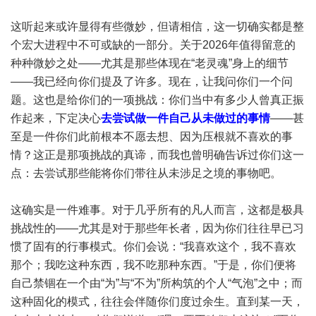
这听起来或许显得有些微妙，但请相信，这一切确实都是整
个宏大进程中不可或缺的一部分。关于2026年值得留意的
种种微妙之处——尤其是那些体现在“老灵魂”身上的细节
——我已经向你们提及了许多。现在，让我问你们一个问
题。这也是给你们的一项挑战：你们当中有多少人曾真正振
作起来，下定决心
去尝试做一件自己从未做过的事情
——甚
至是一件你们此前根本不愿去想、因为压根就不喜欢的事
情？这正是那项挑战的真谛，而我也曾明确告诉过你们这一
点：去尝试那些能将你们带往从未涉足之境的事物吧。
这确实是一件难事。对于几乎所有的凡人而言，这都是极具
挑战性的——尤其是对于那些年长者，因为你们往往早已习
惯了固有的行事模式。你们会说：“我喜欢这个，我不喜欢
那个；我吃这种东西，我不吃那种东西。”于是，你们便将
自己禁锢在一个由“为”与“不为”所构筑的个人“气泡”之中；而
这种固化的模式，往往会伴随你们度过余生。直到某一天，