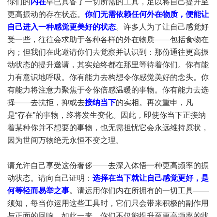
你们的
内在
早已具备了一切所需的工具，足以将自己提升至
更高振动的存在状态。
你们无需依赖任何外在物质，便能让
自己进入一种感觉更美好的状态
。许多人为了让自己感觉好
受一些，往往会求助于各种各样的外在物质——包括食物在
内；但我们在此邀请你们去觉察并认识到：那份通往更高振
动状态的提升邀请，其实始终都在那里等待着你们。你有能
力有意识地呼吸。你有能力去构想令你感觉美好的念头。你
有能力将注意力聚焦于令你倍感温暖的事物。你有能力去选
择——去抗拒，抑或去
接纳当下
的实相。再次重申，凡
是“存在”的事物，终将发生变化。因此，即使你当下正接纳
着某种你并不想要的事物，也无需担忧它会永远维持原状，
因为世间万物绝无永恒不变之理。
请允许自己享受这份奢侈——去深入体悟一种更高频率的振
动状态。请向自己证明：
选择在当下就让自己感觉更好，是
何等轻而易举之事
。请运用你们内在所拥有的一切工具——
须知，每当你运用这些工具时，它们只会带来积极的副作用
与正面的回响。如此一来，你们不仅能提升至更高频率的状