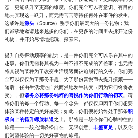
态，更能跃升至更高的维度。你们完全可以有意识、有目的
地去实现这一跃升，而无需苦苦等待任何外在事件的发生。
这或许是
源头
（Source）赐予你们最宏大的一份礼物；我
们诚挚地邀请越来越多的你们，在更多的时间里去拆开这份
礼物，并开始尽情地把玩、探索它。
提升自身振动频率的能力，是一件你们完全可以乐在其中的
趣事。你们无需将其视为一种不得不完成的苦差事；也无需
将其视为某种为了改变生活境遇而被迫履行的义务。你们完
全可以仅仅为了那份乐趣、为了那份喜悦而去提升振频——
随后，任由生活境遇自然而然地发生转变（因为它们终将改
变），但
请务必将那份纯粹的喜悦作为你们行动的初衷
。请
将你们的每一个行动、每一个念头，都仅仅归因于你们想要
体验某种特定的美好感受；如此，你们便将始终处于那条
积
极向上的扬升螺旋轨道
之上。那将是一段令你们心驰神往的
旅程——一段充满轻松自在、无限创意、
丰盛富足
，以及你
们渴望体验的一切美好事物的旅程。