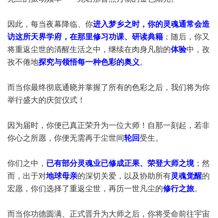
因此，每当夜幕降临、你
进入梦乡之时，你的灵魂通常会造
访这所天界学府，在那里修习功课、研读典籍
；随后，你又
将重返尘世的清醒生活之中，继续在肉身凡胎的
体验
中，孜
孜不倦地
探究与领悟每一种色彩的奥义
。
而当你最终彻底通晓并掌握了所有的色彩之后，我们将为你
举行盛大的庆贺仪式！
因为届时，你便已真正荣升为一位大师！自那一刻起，若非
你心之所愿，你便无需再于尘世间
轮回
受生。
你们之中，
已有部分灵魂业已修成正果、荣登大师之境
；然
而，出于对
地球母亲
的深切关爱，以及协助所有
灵魂觉醒
的
宏愿，你们选择了重返尘世，再历一世凡尘的
修行之旅
。
而当你功德圆满、正式晋升为大师之后，你将受命前往宇宙