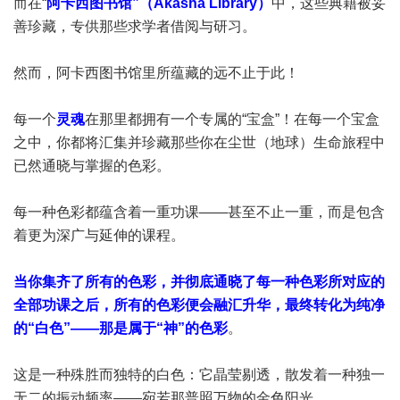
而在“
阿卡西图书馆”（Akasha Library）
中，这些典籍被妥
善珍藏，专供那些求学者借阅与研习。
然而，阿卡西图书馆里所蕴藏的远不止于此！
每一个
灵魂
在那里都拥有一个专属的“宝盒”！在每一个宝盒
之中，你都将汇集并珍藏那些你在尘世（地球）生命旅程中
已然通晓与掌握的色彩。
每一种色彩都蕴含着一重功课——甚至不止一重，而是包含
着更为深广与延伸的课程。
当你集齐了所有的色彩，并彻底通晓了每一种色彩所对应的
全部功课之后，所有的色彩便会融汇升华，最终转化为纯净
的“白色”——那是属于“神”的色彩
。
这是一种殊胜而独特的白色：它晶莹剔透，散发着一种独一
无二的振动频率——宛若那普照万物的金色阳光。