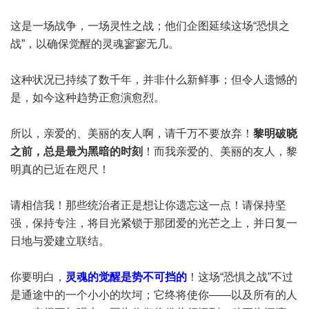
这是一场战争，一场灵性之战；他们企图延续这场“恐惧之
战”，以确保觉醒的灵魂寥寥无几。
这种状况已持续了数千年，并非什么新鲜事；但令人遗憾的
是，如今这种趋势正愈演愈烈。
所以，亲爱的、美丽的友人啊，请千万不要放弃！
黎明破晓
之前，总是最为黑暗的时刻
！而我亲爱的、美丽的友人，黎
明真的已近在咫尺！
请相信我！那些统治者正是想让你遗忘这一点！请保持坚
强，保持专注，将目光紧锁于那团爱的光芒之上，并日复一
日地与爱建立联结。
你要明白，
灵魂的觉醒是势不可挡的
！这场“恐惧之战”不过
是通途中的一个小小的坎坷；它终将使你——以及所有的人