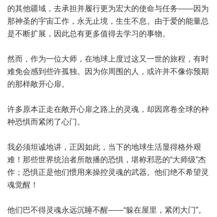
的其他疆域，去承担并履行更为宏大的使命与任务——因为
那神圣的宇宙工作，永无止境，生生不息。由于爱的能量总
是不断扩展，因此总有更多值得去学习的事物。
然而，作为一位大师，在地球上度过这又一世的旅程，有时
难免会感到些许孤独。因为你周围的人，或许并不像你预期
的那样敞开心扉。
许多原本正走在敞开心扉之路上的灵魂，却因席卷全球的种
种恐惧而紧闭了心门。
我必须坦诚地讲，正因如此，当下的地球生活显得格外艰
难！那些世界统治者所散播的恐惧，堪称邪恶的“大师级”杰
作；恐惧正是他们惯用来操控灵魂的武器。他们绝不希望灵
魂觉醒！
他们巴不得灵魂永远沉睡不醒——“躲在屋里，紧闭大门”。