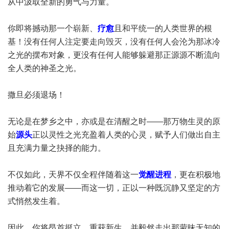
从中汲取全新的勇气与力量。
你即将撼动那一个崭新、
疗愈
且和平统一的人类世界的根
基！没有任何人注定要走向毁灭，没有任何人会沦为那冰冷
之光的摆布对象，更没有任何人能够躲避那正源源不断流向
全人类的神圣之光。
撒旦必须退场！
无论是在梦乡之中，亦或是在清醒之时——那万物生灵的原
始
源头
正以灵性之光充盈着人类的心灵，赋予人们做出自主
且充满力量之抉择的能力。
不仅如此，天界不仅全程伴随着这一
觉醒进程
，更在积极地
推动着它的发展——而这一切，正以一种既沉静又坚定的方
式悄然发生着。
因此，你将昂首挺立，重获新生，并毅然走出那蒙昧无知的