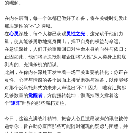
的崛起。
在内在层面，每一个体都已做好了准备，将在关键时刻发出
那决定性的“不”之呐喊。
在
心灵
深处，每个人都已获赐
灵性之光
，这光赋予他们力
量，使其能够勇敢地挺身而出，捍卫自身的权益与命运。
在意识深处，人们开始重新回归对生命本身的向往与依归；
正因如此，他们将坚决抵制那企图将“人性”从人类身上彻底
剥离的、充满杀机的阴谋。
此刻，在你内在深处正发生着一场至关重要的转化：你正在
灵性、心智与情感的各个层面上接受磨砺与准备，以便能够
对那个反乌托邦式的未来大声说出“不”！因为，唯有汇聚起
足够数量的
觉醒者
，方能扭转乾坤，彻底摧毁支撑着这
个“
矩阵
”世界的那些腐朽支柱。
今日，这篇充满战斗精神、振奋人心且激昂澎湃的讯息被传
递给你，旨在助你直面那些可能随时涌现的疑虑与困惑，并