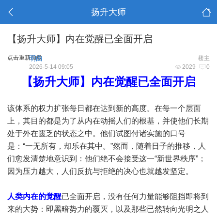
扬升大师
【扬升大师】内在觉醒已全面开启
点击重新加载
明曲
楼主
2026-5-14 09:05
2029
0
【扬升大师】内在觉醒已全面开启
该体系的权力扩张每日都在达到新的高度。在每一个层面
上，其目的都是为了从内在动摇人们的根基，并使他们长期
处于外在匮乏的状态之中。他们试图付诸实施的口号
是：“一无所有，却乐在其中。”然而，随着日子的推移，人
们愈发清楚地意识到：他们绝不会接受这一“新世界秩序”；
因为压力越大，人们反抗与拒绝的决心也就越发坚定。
人类内在的觉醒
已全面开启，没有任何力量能够阻挡即将到
来的大势：即黑暗势力的覆灭，以及那些已然转向光明之人