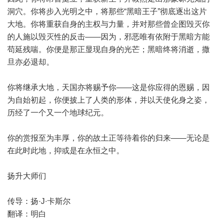
洞穴。你将步入光明之中，将那些“黑暗王子”彻底逐出这片
大地。你将重获自身的主权与力量，并对那些曾企图毁灭你
的人施以毁灭性的反击——因为，邪恶唯有依附于黑暗方能
苟延残喘。你便是那正显现自身的光芒；黑暗终将消逝，撒
旦亦必退却。
你将继承大地，天国亦将赐予你——这是你应得的恩赐，因
为自始初起，你便披上了人类的形体，并以天使化身之姿，
历经了一个又一个地球纪元。
你的赏报至为丰厚，你的故土正等待着你的归来——无论是
在此时此地，抑或是在永恒之中。
扬升大师们
传导：扬·J·卡斯尔
翻译：明白