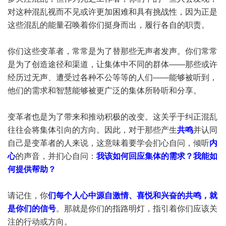
对这种混乱视而不见或许更加困难和具有挑战性，因为正是
这些混乱的能量召唤着你们挺身而出，履行各自的职责。
你们这些变革者，常常是为了替那些无声者发声。你们常常
是为了创造途径和渠道，让集体中不同的群体——那些或许
经历过无声、遭受过各种不公等等的人们——能够被听到，
他们的需求和智慧能够被更广泛的集体所聆听和分享。
变革者也是为了带来和推动积极的改变。这关乎于纠正混乱
往往会将集体引向的方向。因此，对于那些产生
共鸣
并认同
自己是变革者的人来说，这意味着要学会扪心自问，倾听
内
心
的声音，并扪心自问：
我该如何回应集体的需求？我能如
何提供帮助？
请记住，你
们每个人心中源自激情、喜悦和兴奋的共鸣，就
是你们的信号
。那就是你们的指路明灯，指引着你们应该关
注的行动或方向。