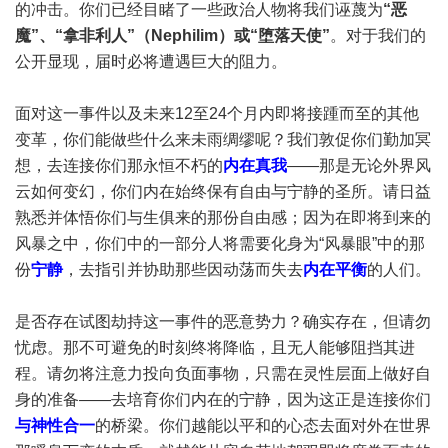
的冲击。你们已经目睹了一些政治人物将我们诬蔑为
“恶
魔”、“拿非利人”（Nephilim）或“堕落天使”
。对于我们的
公开显现，届时必将遭遇巨大的阻力。
面对这一事件以及未来12至24个月内即将接踵而至的其他
变革，你们能做些什么来未雨绸缪呢？我们敦促你们勤加冥
想，去连接你们那永恒不朽的
内在真我
——那是无论外界风
云如何变幻，你们内在始终保有自由与宁静的圣所。请日益
熟悉并体悟你们与生俱来的那份自由感；因为在即将到来的
风暴之中，你们中的一部分人将需要化身为“风暴眼”中的那
份
宁静
，去指引并协助那些因动荡而失去
内在平衡
的人们。
是否存在试图劫持这一事件的恶意势力？确实存在，但请勿
忧虑。那不可避免的时刻终将降临，且无人能够阻挡其进
程。请勿将注意力投向负面事物，只需在灵性层面上做好自
身的准备——去培育你们内在的宁静，因为这正是连接你们
与神性合一
的桥梁。你们越能以平和的心态去面对外在世界