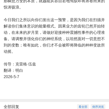
那瞬息万变的本质，就越能从容自若地驾驭即将席卷而来的
惊涛骇浪。
今日我们之所以向你们发出这一预警，是因为我们在扫描并
解读你们集体意识的能量模式。因果业力的齿轮已然开始转
动，在未来的岁月里，请做好迎接种种震撼性事件的心理准
备。请调整并强化你们的神经系统，以坦然面对一切意想不
到的变数；唯有如此，你们才不会被即将降临的种种变故所
动摇。
传导：克雷格·伍兹
翻译：明白
2026-5-7
全部回复
看全部
倒序浏览