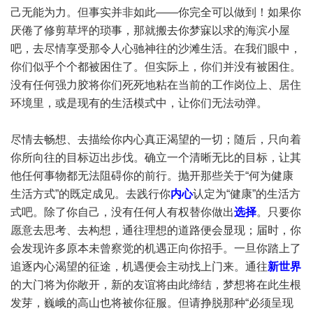
己无能为力。但事实并非如此——你完全可以做到！如果你
厌倦了修剪草坪的琐事，那就搬去你梦寐以求的海滨小屋
吧，去尽情享受那令人心驰神往的沙滩生活。在我们眼中，
你们似乎个个都被困住了。但实际上，你们并没有被困住。
没有任何强力胶将你们死死地粘在当前的工作岗位上、居住
环境里，或是现有的生活模式中，让你们无法动弹。
尽情去畅想、去描绘你内心真正渴望的一切；随后，只向着
你所向往的目标迈出步伐。确立一个清晰无比的目标，让其
他任何事物都无法阻碍你的前行。抛开那些关于“何为健康
生活方式”的既定成见。去践行你
内心
认定为“健康”的生活方
式吧。除了你自己，没有任何人有权替你做出
选择
。只要你
愿意去思考、去构想，通往理想的道路便会显现；届时，你
会发现许多原本未曾察觉的机遇正向你招手。一旦你踏上了
追逐内心渴望的征途，机遇便会主动找上门来。通往
新世界
的大门将为你敞开，新的友谊将由此缔结，梦想将在此生根
发芽，巍峨的高山也将被你征服。但请挣脱那种“必须呈现