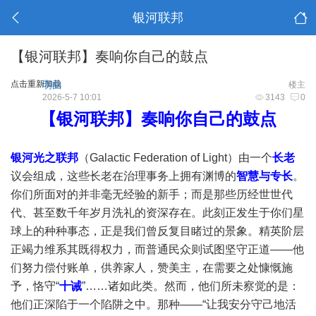
银河联邦
【银河联邦】奏响你自己的鼓点
点击重新加载
明曲
楼主
2026-5-7 10:01
3143
0
【银河联邦】奏响你自己的鼓点
银河光之联邦
（Galactic Federation of Light）由一个
长老
议会组成，这些长老在治理事务上拥有渊博的
智慧与专长
。
你们所面对的并非毫无经验的新手；而是那些历经世世代
代、甚至数千年岁月洗礼的资深存在。此刻正发生于你们星
球上的种种事态，正是我们曾反复目睹过的景象。精英阶层
正竭力维系其既得权力，而普通民众则试图坚守正道——他
们努力偿付账单，供养家人，赞美主，在需要之处慷慨施
予，恪守“
十诫
”……诸如此类。然而，他们所未察觉的是：
他们正深陷于一个陷阱之中。那种——“让我安分守己地活