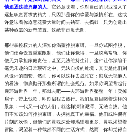
情追逐这些兴趣的人
。它还意味着，你对自己的职业投入了
远超职责要求的精力，只因那是你​​的挚爱与激情所在。这或
许意味着你愿意花费大量时间去钻研、去捣鼓，只为创造出
某种亟需的新奇装置。这绝非虚度光阴。
那些掌控权力的人深知你渴望挣脱束缚。一旦你试图挣脱，
他们便会设置重重限制。他们让你觉得，一旦脱离常轨，你
便无力承担家庭责任，甚至无法维持生计。这种让你深陷于
毫无乐趣的日常琐碎之中、无法自拔的处境，其实是他们刻
意设计的圈套。然而，你可以这样去战胜它：彻底无视他人
的看法；彻底抛开那些所谓的社会规范。如果你渴望背起行
囊环游世界一年，那就去吧——去环游世界整整一年！卖掉
房子，带上钱款，即刻启程去旅行。我们反复目睹着这样的
景象：一代又一代的人们，就这样深陷泥潭、无法自拔。他
们不知该如何挣脱束缚，去拥抱真正的幸福。他们或许偶有
片刻的欢愉，但他们的灵魂深处却渴望着更多。灵魂渴望着
冒险，渴望着一种截然不同的生活方式；然而，你却觉得自