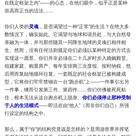
在既定框架之内”——的心态，在他们眼中，似乎正是某种
崇高而正当的活法……
你们人类的
灵魂
，是否渴望过一种“正常”的生活？在绝大多
数情况下，确实如此。它渴望与地球和谐共处，与大自然母
亲融为一体，并与那些随其一同降生地球的灵魂们相伴相
生。然而，没有任何法则规定你们必须以某种特定的方式去
实现这一愿景。你们并非必须在二十几岁时步入婚姻殿堂、
组建家庭、购置房产、每年安排两三次度假、按时纳税，然
后周而复始地循环往复。一套既定的社会框架已被构建成
型，它将你们牢牢禁锢在一台“跑步机”上——一件事引出另
一件事，继而引发第三件、第四件……你们仿佛被死死粘
住，根本无法从这台跑步机上脱身。
你们必须停止那种受制
于人的生活模式
——即活在由“他人”（而非你们自己）所强
行设定的结构之中。
那么，属于“你”的结构究竟该是怎样的？是周游世界并挥笔