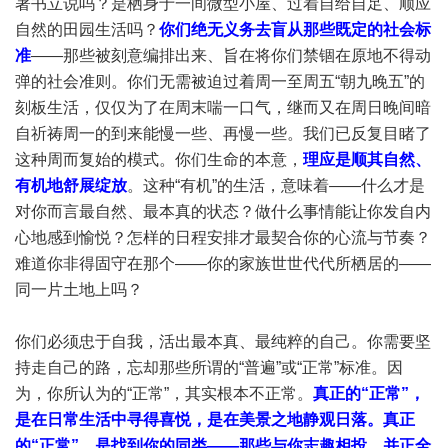
著书立说吗？是栖身于一间微型小屋、过着自给自足、顺应
自然的田园生活吗？
你们绝无义务去盲从那些既定的社会标
准
——那些被刻意编排出来、旨在将你们禁锢在原地不得动
弹的社会准则。你们无需被迫过着周一至周五“朝九晚五”的
刻板生活，仅仅为了在周末喘一口气，继而又在周日晚间暗
自祈祷周一的到来能慢一些、再慢一些。我们已反复目睹了
这种周而复始的模式。你们生命的本意，
理应是顺其自然、
有机地舒展绽放
。这种“有机”的生活，意味着——什么才是
对你而言最自然、最本真的状态？做什么事情能让你发自内
心地感到愉悦？怎样的日程安排才最契合你的心流与节奏？
难道你非得固守在那个——你的家族世世代代所栖居的——
同一片土地上吗？
你们必须忠于自我，活出最本真、最纯粹的自己。你需要坚
持走自己的路，忘却那些所谓的“普遍”或“正常”标准。因
为，你所认为的“正常”，其实根本不正常。
真正的“正常”，
是在日常生活中寻得喜悦，是在美景之地静观日落。真正
的“正常”，是找到你的同类——那些与你志趣相投、并正全