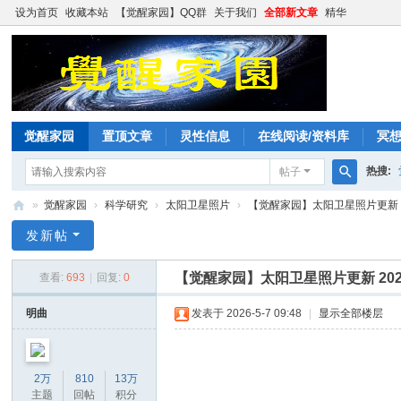
设为首页
收藏本站
【觉醒家园】QQ群
关于我们
全部新文章
精华
觉醒家园
置顶文章
灵性信息
在线阅读/资料库
冥
热搜:
帖子
搜
»
觉醒家园
›
科学研究
›
太阳卫星照片
›
【觉醒家园】太阳卫星照片更新 20
索
觉
发新帖
醒
【觉醒家园】太阳卫星照片更新 2026
查看:
693
|
回复:
0
家
园
明曲
发表于 2026-5-7 09:48
|
显示全部楼层
2万
810
13万
主题
回帖
积分