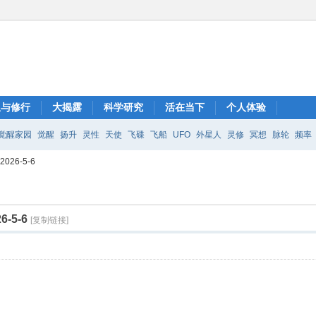
想与修行
大揭露
科学研究
活在当下
个人体验
觉醒家园
觉醒
扬升
灵性
天使
飞碟
飞船
UFO
外星人
灵修
冥想
脉轮
频率
26-5-6
-5-6
[复制链接]