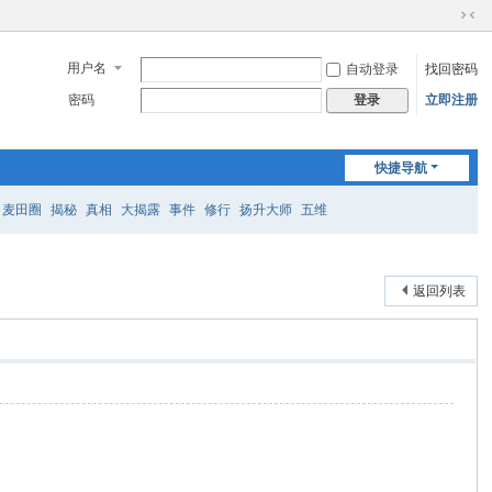
切
换
用户名
自动登录
找回密码
到
窄
密码
立即注册
登录
版
快捷导航
麦田圈
揭秘
真相
大揭露
事件
修行
扬升大师
五维
返回列表