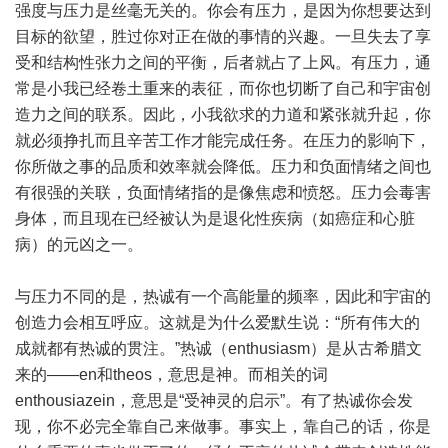
强度与压力是丝毫无关的。你会有压力，是因为你想要达到
目标的欲望，胜过你对正在做的事情的兴趣。一旦失去了享
受和结构性张力之间的平衡，后者就占了上风。有压力，通
常是小我已经卷土重来的表征，而你也切断了自己和宇宙创
造力之间的联系。因此，小我欲求的力道和紧张就升起，你
就必须挣扎而且辛苦工作才能完成任务。在压力的影响下，
你所做之事的品质和效率就会降低。压力和负面情绪之间也
有很强的关联，负面情绪指的是像焦虑和愤怒。压力会毒害
身体，而且现在已经被认为是退化性疾病（如癌症和心脏
病）的元凶之一。
与压力不同的是，热诚有一个高能量的频率，因此和宇宙的
创造力会相互呼应。这就是为什么爱默生说：“所有伟大的
成就都有热诚的贯注。”热诚（enthusiasm）是从古希腊文
来的——en和theos，意思是神。而相关的词
enthousiazein，意思是“受神灵的启示”。有了热诚你会发
现，你不必完全靠自己来做事。事实上，靠自己的话，你是