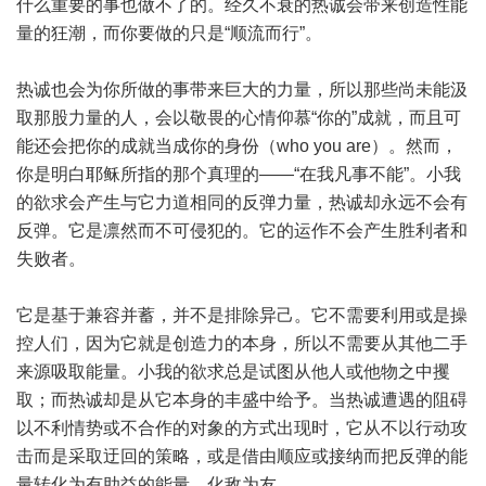
什么重要的事也做不了的。经久不衰的热诚会带来创造性能
量的狂潮，而你要做的只是“顺流而行”。
热诚也会为你所做的事带来巨大的力量，所以那些尚未能汲
取那股力量的人，会以敬畏的心情仰慕“你的”成就，而且可
能还会把你的成就当成你的身份（who you are）。然而，
你是明白耶稣所指的那个真理的——“在我凡事不能”。小我
的欲求会产生与它力道相同的反弹力量，热诚却永远不会有
反弹。它是凛然而不可侵犯的。它的运作不会产生胜利者和
失败者。
它是基于兼容并蓄，并不是排除异己。它不需要利用或是操
控人们，因为它就是创造力的本身，所以不需要从其他二手
来源吸取能量。小我的欲求总是试图从他人或他物之中攫
取；而热诚却是从它本身的丰盛中给予。当热诚遭遇的阻碍
以不利情势或不合作的对象的方式出现时，它从不以行动攻
击而是采取迂回的策略，或是借由顺应或接纳而把反弹的能
量转化为有助益的能量，化敌为友。