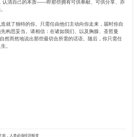
，认清自己的本质——即那些拥有可供奉献、可供分享、亦
矣。
么造就了独特的你。只需任由他们主动向你走来，届时你自
预先构思妥当。请相信：在诸如我们、以及胸腺、圣哲曼
自然而然地说出那些最切合所需的话语。随后，你只需任
人生。
之前，人类必须经历蜕变