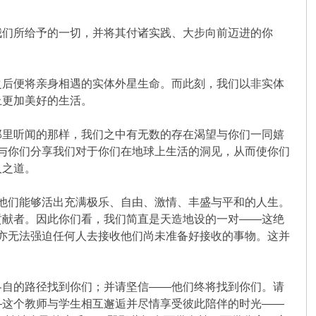
我们所给予的一切，并将其付诸实践、大步向前迈进的你
之后便将亲身相遇的实体外星生命。而此刻，我们以非实体
上更加美好的生活。
那里听闻的那样，我们之中有无数的存在渴望与你们一同嬉
了与你们分享我们对于你们在地球上生活的洞见，从而使你们
人之道。
他们能够活出充满极乐、自由、激情、丰盛与平和的人生。
贡献者。因此你们看，我们简直是天造地设的一对——这绝
，亦无法强迫任何人去接收他们尚未准备好接收的事物。这并
。
各自的路径找到你们；并请坚信——他们终将找到你们。请
—这个教师与学生相互邂逅并尽情享受彼此陪伴的时光——