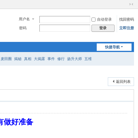
切
换
用户名
自动登录
找回密码
到
窄
密码
立即注册
登录
版
快捷导航
麦田圈
揭秘
真相
大揭露
事件
修行
扬升大师
五维
返回列表
有做好准备