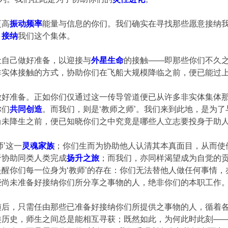
更高
振动频率
能量与信息的你们。我们确实在寻找那些愿意接纳
，
接纳
我们这个集体。
让自己做好准备，以迎接与
外星生命
的接触——即那些你们不久
非实体接触的方式，协助你们在飞船大规模降临之前，便已能过
做好准备。正如你们仅通过这一传导管道便已从许多非实体集体
你们
共同创造
。而我们，则是‘教师之师’。我们来到此地，是为
尚未降生之前，便已知晓你们之中究竟是哪些人立志要投身于助
’这一
灵魂家族
；你们生而为协助他人认清其本真面目，从而使
于协助同类人类完成
扬升之旅
；而我们，亦同样渴望成为自觉的
醒你们每一位身为‘教师’的存在：你们无法替他人做任何事情
些尚未准备好接纳你们所分享之事物的人，绝非你们的本职工作
随后，只需任由那些已准备好接纳你们所提供之事物的人，循着
类历史，师生之间总是能相互寻获；既然如此，为何此时此刻—