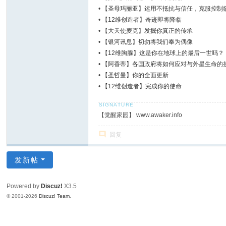
•
【圣母玛丽亚】运用不抵抗与信任，克服控制
•
【12维创造者】奇迹即将降临
•
【大天使麦克】发掘你真正的传承
•
【银河讯息】切勿将我们奉为偶像
•
【12维胸腺】这是你在地球上的最后一世吗？
•
【阿香蒂】各国政府将如何应对与外星生命的
•
【圣哲曼】你的全面更新
•
【12维创造者】完成你的使命
【觉醒家园】 www.awaker.info
回复
发新帖
Powered by
Discuz!
X3.5
© 2001-2026
Discuz! Team
.