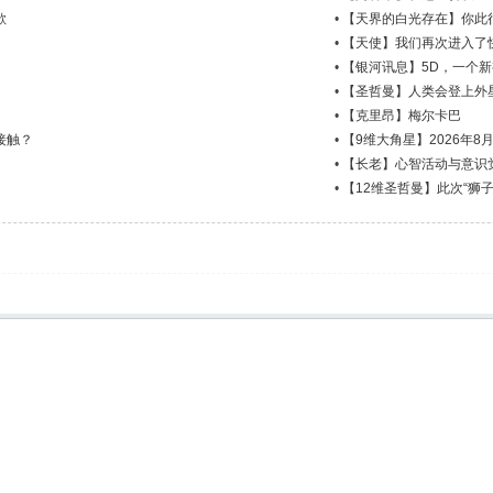
欲
•
【天界的白光存在】你此
•
【天使】我们再次进入了
•
【银河讯息】5D，一个
•
【圣哲曼】人类会登上外
•
【克里昂】梅尔卡巴
接触？
•
【9维大角星】2026年8
•
【长老】心智活动与意识
•
【12维圣哲曼】此次“狮