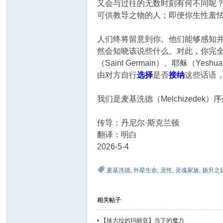
又会与过往的无数时刻有何不同呢
可供教导之物的人；即便你生性羞
人们终将留意到你。他们能够感知
然会知晓该说些什么。对此，你完
（Saint Germain）、耶稣（
由对方自行
选择
是否
接纳
这些话语
我们是麦基洗德（Melchizede
传导：丹尼尔·斯克兰顿
翻译：明白
2026-5-4
麦基洗德
,
外星生命
,
灵性
,
灵魂家族
,
扬升之
相关帖子
•
【抹大拉的玛丽亚】当下的魔力