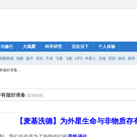
想与修行
大揭露
科学研究
活在当下
个人体验
觉醒家园
觉醒
扬升
灵性
天使
飞碟
飞船
UFO
外星人
灵修
冥想
脉轮
频率
好准备 ...
存有做好准备
[复制链接]
【麦基洗德】为外星生命与非物质存
k）序列。我们在此是为了协助你们的
灵性进化
。