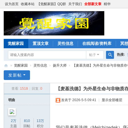
设为首页
收藏本站
【觉醒家园】QQ群
关于我们
全部新文章
精华
觉醒家园
置顶文章
灵性信息
在线阅读/资料库
冥
热搜:
帖子
搜
»
觉醒家园
›
灵性信息
›
扬升大师
›
【麦基洗德】为外星生命与非物质存有做
索
觉
发新帖
醒
【麦基洗德】为外星生命与非物质
查看:
1518
|
回复:
0
家
园
明曲
发表于 2026-5-5 09:41
|
显示全部楼层
2万
810
13万
主题
回帖
积分
我们是麦基洗德（Melchizede