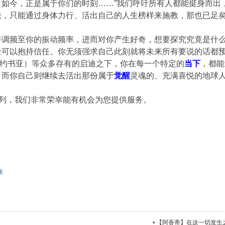
？如今，正是属于你们的时刻……”我们呼吁所有人都能挺身而出
怯，只能通过身体力行、活出自己的人生榜样来施教，那也已足
并调频至你的振动频率，进而对你产生好奇，想要探究究竟是什
全可以抱持信任。你无须强求自己此刻就将未来所有要说的话都
Yeshua约书亚）等众多存有的启迪之下，你在每一个特定的
当下
，都能
，而你自己则继续去活出那份属于
觉醒
灵魂的、充满喜悦的地球
k）序列，我们非常荣幸能有机会为您提供服务。
旅
•
【阿香蒂】在这一切发生