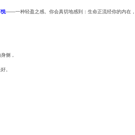
喜悦
——一种轻盈之感。你会真切地感到：生命正流经你的内在
的身侧，
美好。