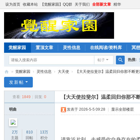
设为首页
收藏本站
【觉醒家园】QQ群
关于我们
全部新文章
精华
觉醒家园
置顶文章
灵性信息
在线阅读/资料库
冥
热搜:
帖子
搜
»
觉醒家园
›
灵性信息
›
大天使
›
【大天使拉斐尔】温柔回归你那不断更新的
索
觉
发新帖
醒
【大天使拉斐尔】温柔回归你那不
查看:
1849
|
回复:
0
家
园
明曲
发表于 2026-5-5 09:28
|
显示全部楼层
2万
810
13万
主题
回帖
积分
请靠近片刻。去感受你自身存在的