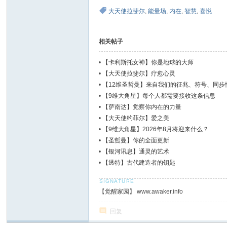
大天使拉斐尔
,
能量场
,
内在
,
智慧
,
喜悦
相关帖子
•
【卡利斯托女神】你是地球的大师
•
【大天使拉斐尔】疗愈心灵
•
【12维圣哲曼】来自我们的征兆、符号、同步
•
【9维大角星】每个人都需要接收这条信息
•
【萨南达】觉察你内在的力量
•
【大天使约菲尔】爱之美
•
【9维大角星】2026年8月将迎来什么？
•
【圣哲曼】你的全面更新
•
【银河讯息】通灵的艺术
•
【透特】古代建造者的钥匙
【觉醒家园】 www.awaker.info
回复