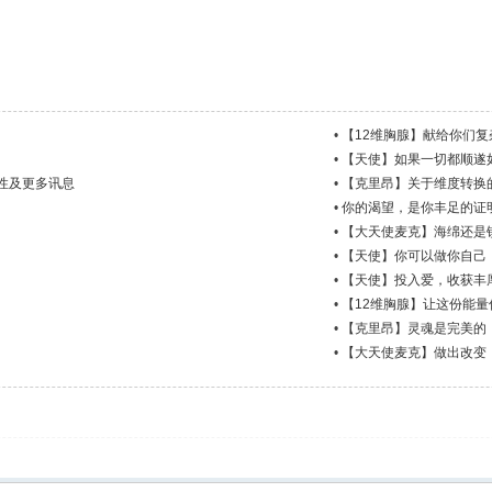
•
【12维胸腺】献给你们
•
【天使】如果一切都顺遂
性及更多讯息
•
【克里昂】关于维度转换
•
你的渴望，是你丰足的证
•
【大天使麦克】海绵还是
•
【天使】你可以做你自己
•
【天使】投入爱，收获丰
•
【12维胸腺】让这份能
•
【克里昂】灵魂是完美的
•
【大天使麦克】做出改变