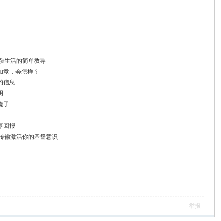
复杂生活的简单教导
如意，会怎样？
的信息
明
镜子
厚回报
量传输激活你的基督意识
举报