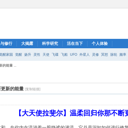
想与修行
大揭露
科学研究
活在当下
个人体验
觉醒家园
觉醒
扬升
灵性
天使
飞碟
飞船
UFO
外星人
灵修
冥想
脉轮
频率
能量 ...
断更新的能量
[复制链接]
【大天使拉斐尔】温柔回归你那不断
柔和。在你内在流淌着一股静谧的潜流，它总是深知如何进行修