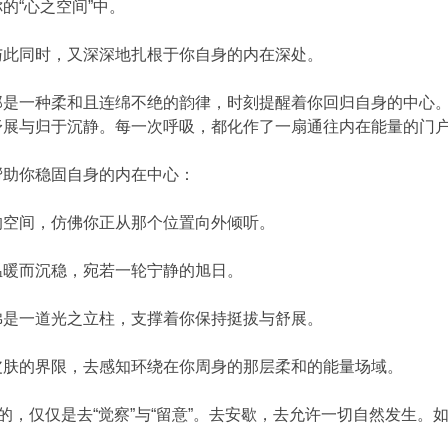
的“心之空间”中。
与此同时，又深深地扎根于你自身的内在深处。
那是一种柔和且连绵不绝的韵律，时刻提醒着你回归自身的中心
舒展与归于沉静。每一次呼吸，都化作了一扇通往内在能量的门
帮助你稳固自身的内在中心：
的空间，仿佛你正从那个位置向外倾听。
温暖而沉稳，宛若一轮宁静的旭日。
佛是一道光之立柱，支撑着你保持挺拔与舒展。
皮肤的界限，去感知环绕在你周身的那层柔和的能量场域。
做的，仅仅是去“觉察”与“留意”。去安歇，去允许一切自然发生
。