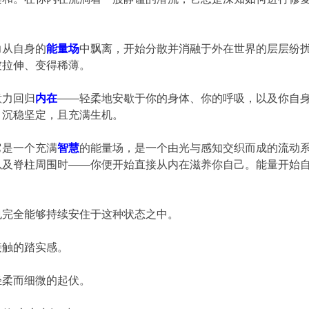
力从自身的
能量场
中飘离，开始分散并消融于外在世界的层层纷
被拉伸、变得稀薄。
意力回归
内在
——轻柔地安歇于你的身体、你的呼吸，以及你自
、沉稳坚定，且充满生机。
它是一个充满
智慧
的能量场，是一个由光与感知交织而成的流动
以及脊柱周围时——你便开始直接从内在滋养你自己。能量开始
也完全能够持续安住于这种状态之中。
接触的踏实感。
轻柔而细微的起伏。