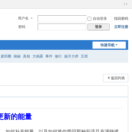
切
换
用户名
自动登录
找回密码
到
窄
密码
立即注册
登录
版
快捷导航
麦田圈
揭秘
真相
大揭露
事件
修行
扬升大师
五维
返回列表
更新的能量
复、如何补充能量，以及如何将你带回那种安适且充满静谧