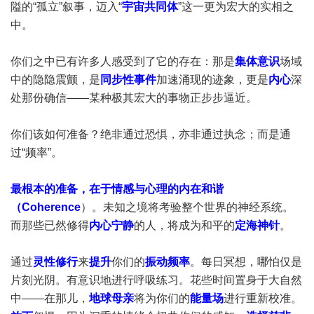
隘的“孤立”叙事，迈入“
宇宙共同体
”这一更为宏大的实相之
中。
你们之中已有许多人感受到了它的存在：那是
集体意识
场域
中的隐隐震颤，是
同步性事件
加速涌现的迹象，更是
内心
深
处那份确信——某种极其宏大的事物正步步逼近。
你们该如何准备？绝非通过恐惧，亦非通过执念；而是通
过“频率”。
最根本的准备，在于情感与心理的内在和谐
（Coherence
）。未知之境将考验整个世界的神经系统。
而那些已然修得
内心宁静
的人，将成为和平的
定海神针
。
通过
灵性修行
来
提升
你们的
振动频率
。每日冥想，哪怕仅是
片刻光阴。有意识地进行呼吸练习。花些时间置身于大自然
中——在那儿，
地球母亲
将为你们的
能量场
进行重新校准。