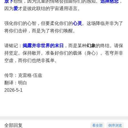
放下
怨恨，因为沉重的情绪会扭曲你们的感知。
选择慈悲
，
因为
爱
才是彼此联结的宇宙通用语言。
强化你们的心智，但要柔化你们的
心灵
。这场降临并非为了
将你们击碎，而是为了将你们唤醒。
请铭记：
揭露并非世界的末日
，而是某种
幻象
的终结。请保
持坚定。保持敞开。准备好你们的载体（身心）。苍穹并非
空虚，而你们也绝非孤单。
传导：克雷格·伍兹
翻译：明白
2026-5-1
全部回复
看全部
倒序浏览