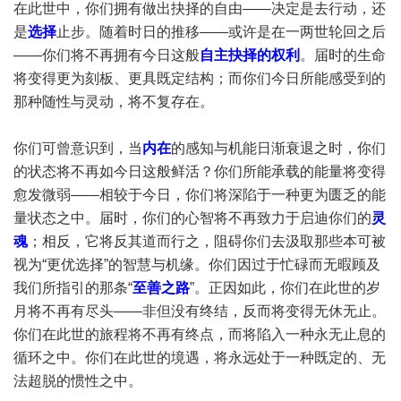
在此世中，你们拥有做出抉择的自由——决定是去行动，还
是
选择
止步。随着时日的推移——或许是在一两世轮回之后
——你们将不再拥有今日这般
自主抉择的权利
。届时的生命
将变得更为刻板、更具既定结构；而你们今日所能感受到的
那种随性与灵动，将不复存在。
你们可曾意识到，当
内在
的感知与机能日渐衰退之时，你们
的状态将不再如今日这般鲜活？你们所能承载的能量将变得
愈发微弱——相较于今日，你们将深陷于一种更为匮乏的能
量状态之中。届时，你们的心智将不再致力于启迪你们的
灵
魂
；相反，它将反其道而行之，阻碍你们去汲取那些本可被
视为“更优选择”的智慧与机缘。你们因过于忙碌而无暇顾及
我们所指引的那条“
至善之路
”。正因如此，你们在此世的岁
月将不再有尽头——非但没有终结，反而将变得无休无止。
你们在此世的旅程将不再有终点，而将陷入一种永无止息的
循环之中。你们在此世的境遇，将永远处于一种既定的、无
法超脱的惯性之中。