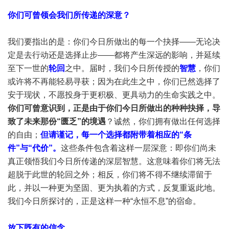
你们可曾领会我们所传递的深意？
我们要指出的是：你们今日所做出的每一个抉择——无论决
定是去行动还是选择止步——都将产生深远的影响，并延续
至下一世的
轮回
之中。届时，我们今日所传授的
智慧
，你们
或许将不再能轻易寻获；因为在此生之中，你们已然选择了
安于现状，不愿投身于更积极、更具动力的生命实践之中。
你们可曾意识到，正是由于你们今日所做出的种种抉择，导
致了未来那份“匮乏”的境遇
？诚然，你们拥有做出任何选择
的自由；
但请谨记，每一个选择都附带着相应的“条
件”与“代价”。
这些条件包含着这样一层深意：即你们尚未
真正领悟我们今日所传递的深层智慧。这意味着你们将无法
超脱于此世的轮回之外；相反，你们将不得不继续滞留于
此，并以一种更为坚固、更为执着的方式，反复重返此地。
我们今日所探讨的，正是这样一种“永恒不息”的宿命。
放下既有的信念