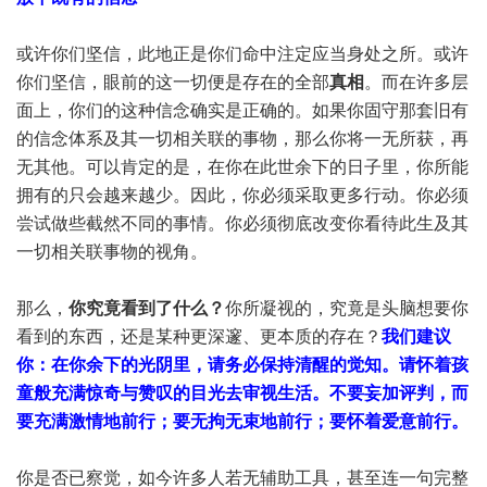
或许你们坚信，此地正是你们命中注定应当身处之所。或许
你们坚信，眼前的这一切便是存在的全部
真相
。而在许多层
面上，你们的这种信念确实是正确的。如果你固守那套旧有
的信念体系及其一切相关联的事物，那么你将一无所获，再
无其他。可以肯定的是，在你在此世余下的日子里，你所能
拥有的只会越来越少。因此，你必须采取更多行动。你必须
尝试做些截然不同的事情。你必须彻底改变你看待此生及其
一切相关联事物的视角。
那么，
你究竟看到了什么？
你所凝视的，究竟是头脑想要你
看到的东西，还是某种更深邃、更本质的存在？
我们建议
你：在你余下的光阴里，请务必保持清醒的觉知。请怀着孩
童般充满惊奇与赞叹的目光去审视生活。不要妄加评判，而
要充满激情地前行；要无拘无束地前行；要怀着爱意前行。
你是否已察觉，如今许多人若无辅助工具，甚至连一句完整