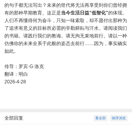
的句子都无法写出？未来的世代将无法再享受到你们曾经拥
有的那种早期教育。这正是
当今生活日益“低智化”
的体现。
人们不再懂得何为奋斗，只知一味索取，却不愿付出那种为
了追求有意义的目标所必需的辛勤耕耘与汗水。请阅读我们
的书籍。请践行我们的教诲。请无拘无束地前行。请以一种
仿佛你的未来全系于此般的姿态去前行……因为，事实确实
如此。
传导：罗宾·G·洛克
翻译：明白
2026-4-28
全部回复
看全部
倒序浏览