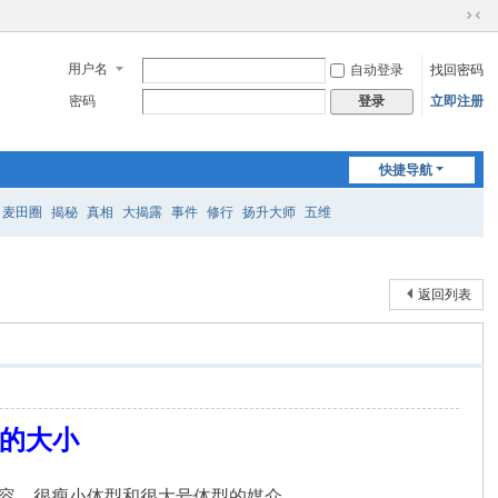
切
换
用户名
自动登录
找回密码
到
窄
密码
立即注册
登录
版
快捷导航
麦田圈
揭秘
真相
大揭露
事件
修行
扬升大师
五维
返回列表
体的大小
语形容，很瘦小体型和很大号体型的媒介。