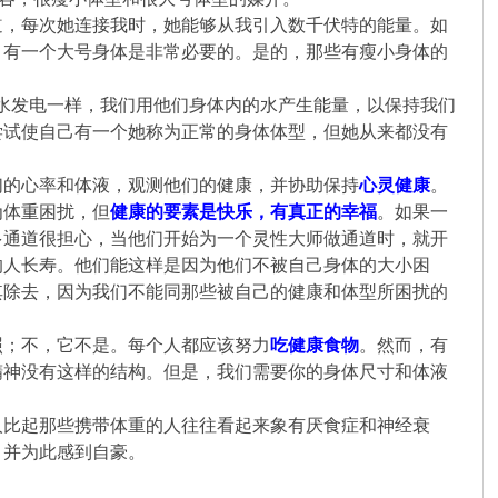
道，每次她连接我时，她能够从我引入数千伏特的能量。如
，有一个大号身体是非常必要的。是的，那些有瘦小身体的
像你们用水发电一样，我们用他们身体内的水产生能量，以保持我们
尝试使自己有一个她称为正常的身体体型，但她从来都没有
们的心率和体液，观测他们的健康，并协助保持
心灵健康
。
为体重困扰，但
健康的要素是快乐，有真正的幸福
。如果一
多通道很担心，当他们开始为一个灵性大师做通道时，就开
的人长寿。他们能这样是因为他们不被自己身体的大小困
其除去，因为我们不能同那些被自己的健康和体型所困扰的
照；不，它不是。每个人都应该努力
吃健康食物
。然而，有
精神没有这样的结构。但是，我们需要你的身体尺寸和体液
人比起那些携带体重的人往往看起来象有厌食症和神经衰
，并为此感到自豪。