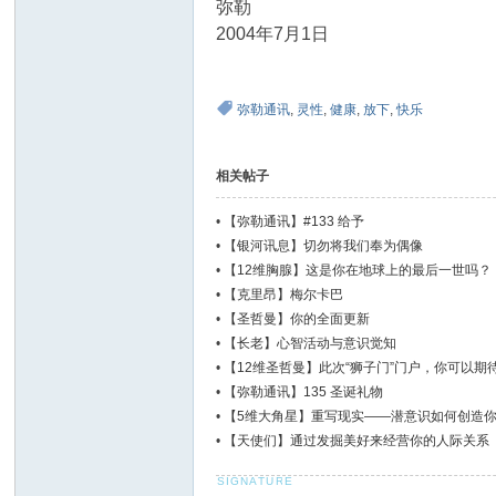
弥勒
2004年7月1日
弥勒通讯
,
灵性
,
健康
,
放下
,
快乐
相关帖子
•
【弥勒通讯】#133 给予
•
【银河讯息】切勿将我们奉为偶像
•
【12维胸腺】这是你在地球上的最后一世吗？
•
【克里昂】梅尔卡巴
•
【圣哲曼】你的全面更新
•
【长老】心智活动与意识觉知
•
【12维圣哲曼】此次“狮子门”门户，你可以期
•
【弥勒通讯】135 圣诞礼物
•
【5维大角星】重写现实——潜意识如何创造
•
【天使们】通过发掘美好来经营你的人际关系