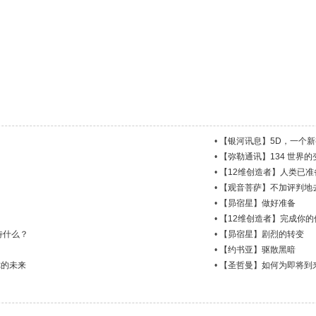
•
【银河讯息】5D，一个
•
【弥勒通讯】134 世界的
•
【12维创造者】人类已准
•
【观音菩萨】不加评判地
•
【昴宿星】做好准备
•
【12维创造者】完成你的
待什么？
•
【昴宿星】剧烈的转变
•
【约书亚】驱散黑暗
你的未来
•
【圣哲曼】如何为即将到