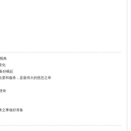
新视角
变化
备好崛起
去爱和服务，是最伟大的慈悲之举
使命
来之事做好准备