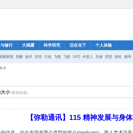
想与修行
大揭露
科学研究
活在当下
个人体验
觉醒家园
觉醒
扬升
灵性
天使
飞碟
飞船
UFO
外星人
灵修
冥想
脉轮
频率
大小
的大小
[复制链接]
【弥勒通讯】115 精神发展与身
的信息。你会发现有两个类型的媒介(mediums)，用人类术