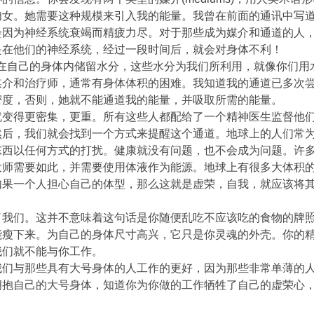
妇女。她需要这种规模来引入我的能量。我曾在前面的通讯中写
会因为神经系统衰竭而精疲力尽。对于那些成为媒介和通道的人
是在他们的神经系统，经过一段时间后，就会对身体不利！
mediums)在自己的身体内储留水分，这些水分为我们所利用，就
媒介和治疗师，通常有身体体积的困难。我知道我的通道已多次
密度，否则，她就不能通道我的能量，并吸取所需的能量。
就变得更密集，更重。所有这些人都配给了一个精神医生监督他
然后，我们就会找到一个方式来提醒这个通道。地球上的人们常
东西以任何方式的打扰。健康就没有问题，也不会成为问题。许
大师需要如此，并需要使用体液作为能源。地球上有很多大体积
如果一个人担心自己的体型，那么这就是虚荣，自我，就应该将
了我们。这并不意味着这句话是你随便乱吃不应该吃的食物的牌
能瘦下来。为自己的身体尺寸高兴，它只是你灵魂的外壳。你的
我们就不能与你工作。
我们与那些具有大号身体的人工作的更好，因为那些非常单薄的
拥抱自己的大号身体，知道你为你做的工作牺牲了自己的虚荣心