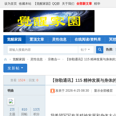
设为首页
收藏本站
【觉醒家园】QQ群
关于我们
全部新文章
精华
觉醒家园
置顶文章
灵性信息
在线阅读/资料库
冥
热搜:
帖子
搜
»
觉醒家园
›
灵性信息
›
宗教合一
›
【弥勒通讯】115 精神发展与身体的
索
觉
发新帖
醒
【弥勒通讯】115 精神发展与身体
查看:
1524
|
回复:
0
家
园
明曲
发表于 2026-4-25 08:30
|
显示全部楼层
2万
810
13万
主题
回帖
积分
我希望写写有关精神发展和身体大小