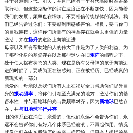
在于会遭到取代、消失，并且已经有一个替代品随时准备采
取行动。但这些克隆体的消亡速度正在不断加快，因为随着
我们的发展，频率也在增加。不要相信传统媒体的说法。我
们已经告诉过你们：不要感到困惑或害怕。相反，要与你们
的自我连接，这样你们所拥有的神圣存在就会以更强的力量
激活，并在
扬升
的道路上向前迈进
母亲以及所有帮助她的人的伟大工作是为了人类的利益、为
了那些化身的基督存在以及那些迷失在旧
矩阵
的编程之下、
处于任人摆布状态的人类。现在是所有父母神的孩子向前迈
进的时候了，要成为正在被感知、正在被经历、已经成真的
新现实的一部分
亲爱的，母亲以及我们所有人正在竭尽全力帮助你们提升自
身的
振动频率
，将你们引领至充满光的地方，激活你们的基
督本性，并与新地球的光与爱频率对齐，因为
新地球
已然存
在，并
与旧地球平行共存
旧的体系正在消亡，亲爱的，但他们永远不会告诉你们，永
远不会告诉你们有好几个体系已经崩溃，不再起作用。情况
就像他们在中东所经历的冲突一样可怕，但更令人担忧的是