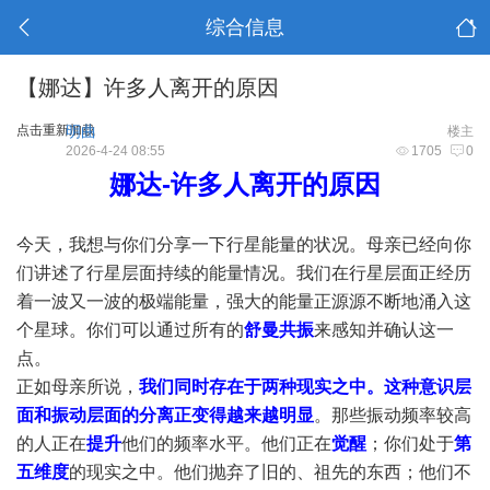
综合信息
【娜达】许多人离开的原因
点击重新加载
明曲
楼主
2026-4-24 08:55
1705
0
娜达-许多人离开的原因
今天，我想与你们分享一下行星能量的状况。母亲已经向你
们讲述了行星层面持续的能量情况。我们在行星层面正经历
着一波又一波的极端能量，强大的能量正源源不断地涌入这
个星球。你们可以通过所有的
舒曼共振
来感知并确认这一
点。
正如母亲所说，
我们同时存在于两种现实之中。这种意识层
面和振动层面的分离正变得越来越明显
。那些振动频率较高
的人正在
提升
他们的频率水平。他们正在
觉醒
；你们处于
第
五维度
的现实之中。他们抛弃了旧的、祖先的东西；他们不