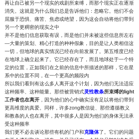
再让自己被另一个现实的戏剧所束缚，而那个现实正在逐渐
消失。这就是为什么我们总是告诉他们：忽略它。他们不会
屈服于恐惧、痛苦、焦虑或绝望，因为这会自动将他们带到
另一个更稠密的现实之中
并不是他们信息获取有误，而是他们并未被这些信息所左右
—大量的策划、精心打造的种种假象，目的是让人类相信这
一切，但地球的真实情况已经在向前发展了。第五维度已经
在地球上确立起来了。它已经存在了，而且地球处于一个特
定的位置，正如我们在之前的信息中所描述的那样，它在星
系中的位置不同，在一个更高的频段内
所以我们看到有这么多人离开这个计划，因为他们无法适应
这种频率、这种能量。那些被营销式
灵性教条
所束缚的light
工作者也在离开
，因为他们的心中确实没有足以将他们带到
更高维度的真爱。同样，许多zong教信徒、那些遵循教义
和教条的人也在离开，其中很多人是因为他们的身体无法承
受这种频率
我们更不必去谈论那些有机的门户和
克隆体
了。它们的问题