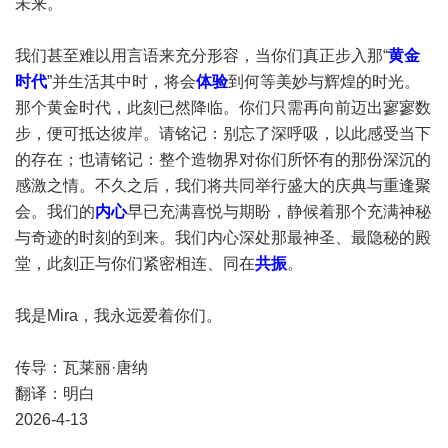
未来。
我们甚至难以用言语来充分形容，当你们真正步入那“
黄金
时代
”并生活其中时，将会
体验
到何等美妙与辉煌的时光。
那个黄金时代，此刻已然降临。你们只需再向前迈出寥寥数
步，便可抵达彼岸。请铭记：别忘了深呼吸，以此感受当下
的存在；也请铭记：整个造物界对你们所怀有的那份深沉的
感激之情。不久之后，我们将共同举行盛大的庆典与重逢聚
会。我们的
内心
早已充满喜悦与期盼，静候着那个充满神秘
与奇迹的时刻的到来。我们内心深处那最神圣、最隐秘的殿
堂，此刻正与你们紧密相连、同在
共振
。
我是Mira，我永远爱着你们。
传导：瓦莱丽·唐纳
翻译：明白
2026-4-13