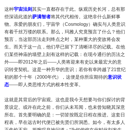
这种
宇宙法则
其实一直都存在于此。纵观历史长河，总有那
些深谙此道的
萨满智者
将其代代相传。这绝非什么新鲜事
物。亲爱的朋友们，宇宙学（Cosmology）确实与人类意识
有着千丝万缕的联系。那么，玛雅人究竟预言了什么？他们
预言，当这部历法走到终点之时，某种重大的变故将会发
生。而关于这一点，他们早已留下了清晰详尽的记载。在他
们某些神庙的墙壁上刻有这样的记载：在现今通行的历法之
外——即2012年之后——人类将迎来有史以来最宏大的意
识转变契机。这是一种升华的意识；若你有幸跨越了21世纪
初的那个十年（2000年代），这便是你所应期待的
意识状
态
——即人类思维方式的根本性变革。
这就是其背后的宇宙观。这也是我今天想要与你们探讨的背
景设定。或许在此之前，你们从未耳闻，也未曾知晓其深意
所在。首先要明确的是：一切皆按既定日程在推进。这套日
程表，早在远古时代便已被先贤们所洞悉。如今，有太多人
正焦灼不安、扼腕叹息地问道：“为何偏偏在此时此刻发生