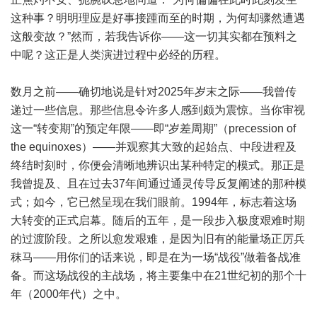
这种事？明明理应是好事接踵而至的时期，为何却骤然遭遇
这般变故？”然而，若我告诉你——这一切其实都在预料之
中呢？这正是人类演进过程中必经的历程。
数月之前——确切地说是针对2025年岁末之际——我曾传
递过一些信息。那些信息令许多人感到颇为震惊。当你审视
这一“转变期”的预定年限——即“岁差周期”（precession of
the equinoxes）——并观察其大致的起始点、中段进程及
终结时刻时，你便会清晰地辨识出某种特定的模式。那正是
我曾提及、且在过去37年间通过通灵传导反复阐述的那种模
式；如今，它已然呈现在我们眼前。1994年，标志着这场
大转变的正式启幕。随后的五年，是一段步入极度艰难时期
的过渡阶段。之所以愈发艰难，是因为旧有的能量场正厉兵
秣马——用你们的话来说，即是在为一场“战役”做着备战准
备。而这场战役的主战场，将主要集中在21世纪初的那个十
年（2000年代）之中。