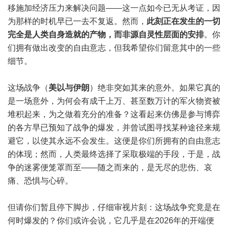
移施加经济压力来解决问题——这一点如今已无从考证，因
为那样的时机早已一去不复返。然而，
此刻正在发生的一切
完全是人类自身造就的产物，而非源自灵性层面的安排
。你
们拥有做出改变的自由意志，但我希望你们留意其中的一些
细节。
这场战争（
美以与伊朗
）绝非突如其来的意外。如果它真的
是一场意外，为何会有成千上万、甚至数万计的军火物资被
堆积起来，为之做着充分的准备？这看起来仿佛是参与博弈
的各方早已预知了战争的爆发，并曾试图寻找某种途径来规
避它，以使其永远不会发生。这便是你们所拥有的自由意志
的体现；然而，人类最终选择了采取极端的手段，于是，战
争的迷雾便笼罩而至——随之而来的，是无尽的悲伤、哀
痛、恐惧与心碎。
但请你们暂且停下脚步，仔细审视片刻：这场战争究竟是在
何时爆发的？你们或许会说，它几乎是在2026年的开端便