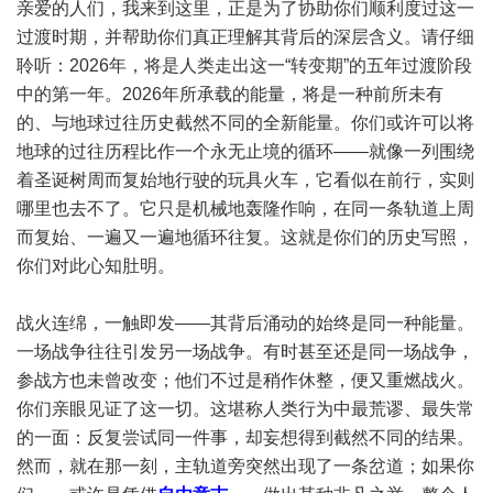
亲爱的人们，我来到这里，正是为了协助你们顺利度过这一
过渡时期，并帮助你们真正理解其背后的深层含义。请仔细
聆听：2026年，将是人类走出这一“转变期”的五年过渡阶段
中的第一年。2026年所承载的能量，将是一种前所未有
的、与地球过往历史截然不同的全新能量。你们或许可以将
地球的过往历程比作一个永无止境的循环——就像一列围绕
着圣诞树周而复始地行驶的玩具火车，它看似在前行，实则
哪里也去不了。它只是机械地轰隆作响，在同一条轨道上周
而复始、一遍又一遍地循环往复。这就是你们的历史写照，
你们对此心知肚明。
战火连绵，一触即发——其背后涌动的始终是同一种能量。
一场战争往往引发另一场战争。有时甚至还是同一场战争，
参战方也未曾改变；他们不过是稍作休整，便又重燃战火。
你们亲眼见证了这一切。这堪称人类行为中最荒谬、最失常
的一面：反复尝试同一件事，却妄想得到截然不同的结果。
然而，就在那一刻，主轨道旁突然出现了一条岔道；如果你