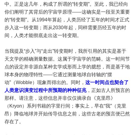
中。正是这几年，构成了所谓的“转变期”。至此，我已经向
你们阐明了其背后的宇宙学原理——这确实是一段至关重要
的“转变期”。从1994年算起，人类历经了五年的时间才正式
步入这一转变期；而从2030年起，同样需要历经五年的时
间，人类才能彻底走出这一转变期。
当我提及“步入”与“走出”转变期时，我所引用的其实是基于
天文学的精确测量数据。这属于宇宙学的范畴。这一时间节
点的设定并非源自某种玄学或形而上学的臆想，而是基于地
球本身的物理特性——它通过测量地球自转轴的“摆
动”（Wobble）现象而得出的。同时，
这一时间点也契合了
人类意识演变过程中所预期的种种征兆
，正如古人所预言的
那样。请注意，这些信息并非仅仅摘录自《克里昂》
（Kryon）系列书籍的字里行间；事实上，早在“我”（克里
昂）降临地球并开始传导信息之前，这些古老的预言便已然
存在了。