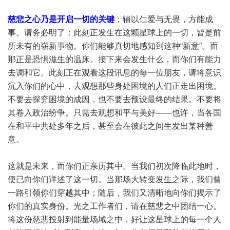
慈悲之心乃是开启一切的关键
；辅以仁爱与无畏，方能成
事。请务必明了：此刻正发生在这颗星球上的一切，皆是前
所未有的崭新事物。你们能够真切地感知到这种“新意”。而
那正是恐惧滋生的温床。接下来会发生什么，而你们有能力
去调和它。此刻正在观看这段讯息的每一位朋友，请将意识
沉入你们的心中，去观想那些身处困境的人们正走出困境。
不要去探究困境的成因，也不要去预设最终的结果。不要将
其卷入政治纷争。只需去观想和平与美好——也许，当各国
在和平中共处多年之后，甚至会在彼此之间生发出某种善
意。
这就是未来，而你们正亲历其中。当我们初次降临此地时，
便已向你们详述了这一切。当那场大转变发生之际，我们曾
一路引领你们穿越其中；随后，我们又清晰地向你们揭示了
你们的真实身份。光之工作者们，请在慈悲之中团结一心。
将这份慈悲投射到能量场域之中，好让这星球上的每一个人