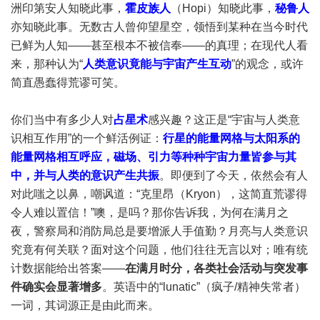
洲印第安人知晓此事，
霍皮族人
（Hopi）知晓此事，
秘鲁人
亦知晓此事。无数古人曾仰望星空，领悟到某种在当今时代
已鲜为人知——甚至根本不被信奉——的真理；在现代人看
来，那种认为“
人类意识竟能与宇宙产生互动
”的观念，或许
简直愚蠢得荒谬可笑。
你们当中有多少人对
占星术
感兴趣？这正是“宇宙与人类意
识相互作用”的一个鲜活例证：
行星的能量网格与太阳系的
能量网格相互呼应，磁场、引力等种种宇宙力量皆参与其
中，并与人类的意识产生共振
。即便到了今天，依然会有人
对此嗤之以鼻，嘲讽道：“克里昂（Kryon），这简直荒谬得
令人难以置信！”噢，是吗？那你告诉我，为何在满月之
夜，警察局和消防局总是要增派人手值勤？月亮与人类意识
究竟有何关联？面对这个问题，他们往往无言以对；唯有统
计数据能给出答案——
在满月时分，各类社会活动与突发事
件确实会显著增多
。英语中的“lunatic”（疯子/精神失常者）
一词，其词源正是由此而来。