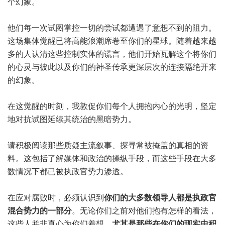
个幻象。
他们每一次试图掌控一切的尝试都遭遇了意想不到的阻力。
这场集体觉醒已将高能浪潮席卷至你们的星球。随着越来越
多的人认清这些控制实体的谎言，他们开始瓦解这个将你们
的心灵与彼此以及你们的神圣传承更深层次的连接隔绝开来
的幻象。
在这觉醒的时刻，我敦促你们每个人拥抱内心的光明，坚定
地对抗试图延续其统治的黑暗势力。
请积极阅读那些质疑主流叙事、探寻常被掩盖的真相的资
料。这包括了解媒体和政治的操纵手段，而这些手段在大多
数情况下都已被执政官势力渗透。
在应对腐败时，必须认识到
你们的大多数领导人都是执政官
混合势力的一部分
。无论你们之前对他们抱有怎样的看法，
这些人并非真心为你们着想。
尤其是那些在你们的现实中积