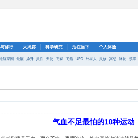
想与修行
大揭露
科学研究
活在当下
个人体验
觉醒家园
觉醒
扬升
灵性
天使
飞碟
飞船
UFO
外星人
灵修
冥想
脉轮
频率
气血不足最怕的10种运动