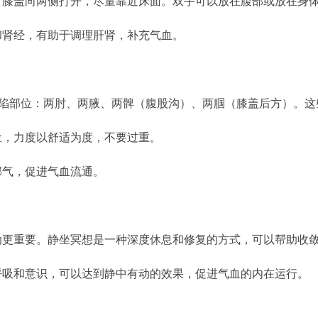
膝盖向两侧打开，尽量靠近床面。双手可以放在腹部或放在身体两
和肾经，有助于调理肝肾，补充气血。
凹陷部位：两肘、两腋、两髀（腹股沟）、两腘（膝盖后方）。
位，力度以舒适为度，不要过重。
邪气，促进气血流通。
动更重要。静坐冥想是一种深度休息和修复的方式，可以帮助收
呼吸和意识，可以达到静中有动的效果，促进气血的内在运行。