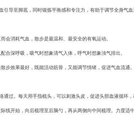
气血引导至脚底，同时锻炼平衡感和专注力，有助于调节全身气血
反而会消耗气血，散步是最温和、最安全的有氧运动。
以配合深呼吸，吸气时想象清气入体，呼气时想象浊气排出。
边散步效果最好，既能活动筋骨，又能调节情绪，促进气血流通
经络通过。每天用手指梳头，可以刺激头皮，促进头部血液循环
际线开始，向后梳理至后脑勺，再从两侧向中间梳理。力度适中，每