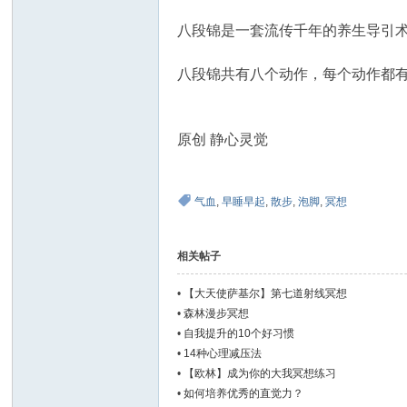
八段锦是一套流传千年的养生导引
八段锦共有八个动作，每个动作都有
原创 静心灵觉
气血
,
早睡早起
,
散步
,
泡脚
,
冥想
相关帖子
•
【大天使萨基尔】第七道射线冥想
•
森林漫步冥想
•
自我提升的10个好习惯
•
14种心理减压法
•
【欧林】成为你的大我冥想练习
•
如何培养优秀的直觉力？