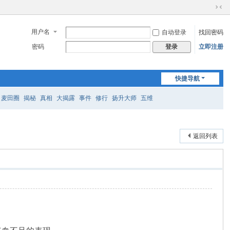
切
换
用户名
自动登录
找回密码
到
窄
密码
立即注册
登录
版
快捷导航
麦田圈
揭秘
真相
大揭露
事件
修行
扬升大师
五维
返回列表