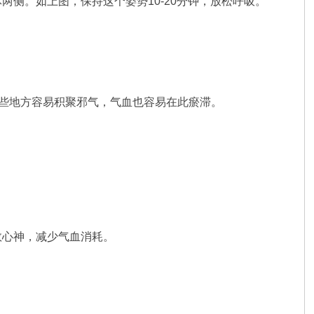
侧。如上图，保持这个姿势10-20分钟，放松呼吸。
这些地方容易积聚邪气，气血也容易在此瘀滞。
敛心神，减少气血消耗。