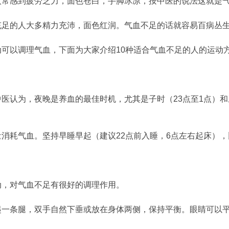
人常感到疲劳乏力，面色苍白，手脚冰凉，按中医的说法这就是
充足的人大多精力充沛，面色红润。气血不足的话就容易百病丛
可以调理气血，下面为大家介绍10种适合气血不足的人的运动
医认为，夜晚是养血的最佳时机，尤其是子时（23点至1点）和
消耗气血。坚持早睡早起（建议22点前入睡，6点左右起床）
动，对气血不足有很好的调理作用。
起一条腿，双手自然下垂或放在身体两侧，保持平衡。眼睛可以平
。