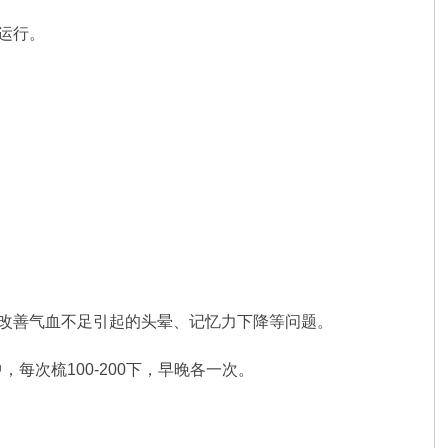
运行。
。
，改善气血不足引起的头晕、记忆力下降等问题。
次梳100-200下，早晚各一次。