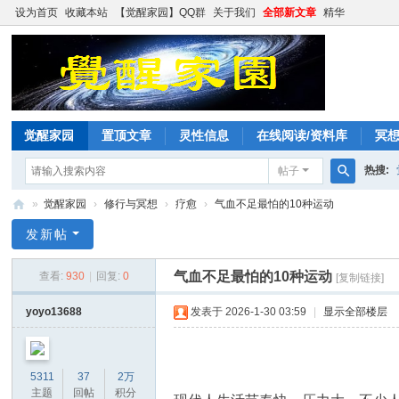
设为首页
收藏本站
【觉醒家园】QQ群
关于我们
全部新文章
精华
觉醒家园
置顶文章
灵性信息
在线阅读/资料库
冥
热搜:
帖子
搜
»
觉醒家园
›
修行与冥想
›
疗愈
›
气血不足最怕的10种运动
索
觉
发新帖
醒
气血不足最怕的10种运动
查看:
930
|
回复:
0
[复制链接]
家
园
yoyo13688
发表于 2026-1-30 03:59
|
显示全部楼层
5311
37
2万
主题
回帖
积分