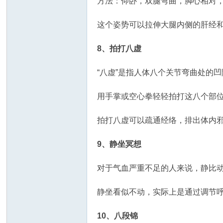
方法：仰卧，双腿弯曲，脚心相对，
这个姿势可以拉伸大腿内侧的肝经
8、拍打八虚
“八虚”是指人体八个关节弯曲处的
用手掌或空心拳轻轻拍打这八个部
拍打八虚可以疏通经络，排出体内
9、静坐冥想
对于气血严重不足的人来说，静比
静坐看似不动，实际上是通过调节
10、八段锦