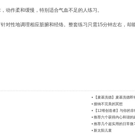
术，动作柔和缓慢，特别适合气血不足的人练习。
针对性地调理相应脏腑和经络。整套练习只需15分钟左右，却
•
【麦基洗德】麦基洗德即
•
接纳不完美的冥想
•
【12维创造者】与你的
•
推荐六个获得内心和谐的
•
推荐几个超实用的日常微
•
新太阳儿童