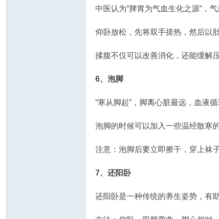
中医认为“脾胃为气血生化之源”，
仰卧放松，先将双手搓热，然后以肚
揉腹不仅可以改善消化，还能缓解
6、泡脚
“寒从脚起”，脚离心脏最远，血液
泡脚的时候可以加入一些温经散寒的
注意：泡脚后要立即擦干，穿上袜
7、还阳卧
还阳卧是一种传统的养生姿势，有