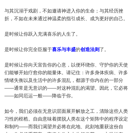
与其沉溺于戏剧，不如邀请神进入你的生命；与其经历挫
折，不如在未来通过神温柔的指引成长、成为更好的自己。
是时候让你跃入充满喜乐的人生了。
是时候让你完全臣服于
喜乐与丰盛
的
创造法则
了。
是时候让你向天宣告你的心意，以便环绕你、守护你的天使
们能够开始疗愈你的能量体。请记住：许多身体疾病、许多
情绪失衡以及生活中的许多混乱，都源于你内在的一部分
——通常是无意识的——对这种混乱的渴望。因此，它必将
——如同厄运一般——降临于你。
如今，我们必须在无意识层面展开解放之工，清除这些人类
习性的桎梏。自由意味着摆脱人类在这个矩阵中的程序设定
和制约——而我们渴望并必将在此地、此刻地重获这份自