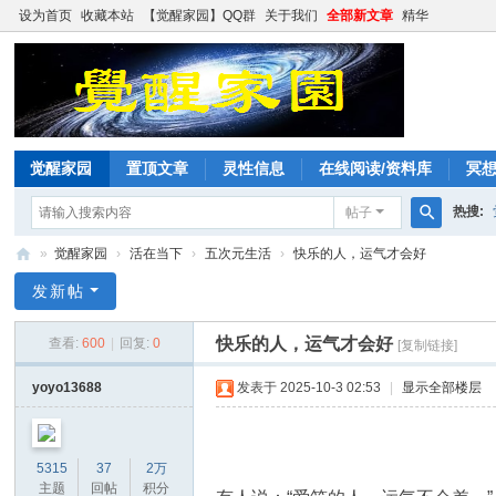
设为首页
收藏本站
【觉醒家园】QQ群
关于我们
全部新文章
精华
觉醒家园
置顶文章
灵性信息
在线阅读/资料库
冥
热搜:
帖子
搜
»
觉醒家园
›
活在当下
›
五次元生活
›
快乐的人，运气才会好
索
觉
发新帖
醒
快乐的人，运气才会好
查看:
600
|
回复:
0
[复制链接]
家
园
yoyo13688
发表于 2025-10-3 02:53
|
显示全部楼层
5315
37
2万
主题
回帖
积分