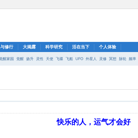
想与修行
大揭露
科学研究
活在当下
个人体验
觉醒家园
觉醒
扬升
灵性
天使
飞碟
飞船
UFO
外星人
灵修
冥想
脉轮
频率
快乐的人，运气才会好