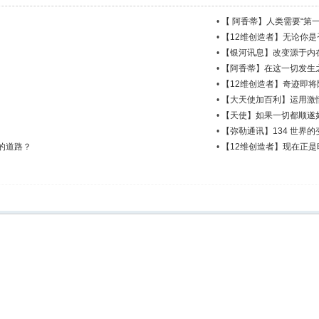
•
【 阿香蒂】人类需要“第
•
【12维创造者】无论你
•
【银河讯息】改变源于内
•
【阿香蒂】在这一切发生
•
【12维创造者】奇迹即将
•
【大天使加百利】运用激
•
【天使】如果一切都顺遂
•
【弥勒通讯】134 世界的
的道路？
•
【12维创造者】现在正是