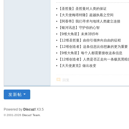
•
【圣哲曼】圣哲曼对人类的保证
•
【大天使梅塔特隆】超越执着之空间
•
【阿香蒂】我们寻求与地球人类建立连接
•
【银河讯息】守护你的心智
•
【9维大角星】未来3到5年
•
【12维圣哲曼】由你引领奔向自由的征程
•
【12维创造者】这条信息比你想象的更为重要
•
【9维大角星】每个人都需要接收这条信息
•
【12维创造者】人类是否正走向一条极其黑暗
•
【大天使麦克】做出改变
回复
发新帖
Powered by
Discuz!
X3.5
© 2001-2026
Discuz! Team
.