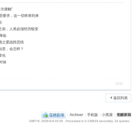
一次接触”
是否要求，这一切终将到来
在
之前，人类必须经历蜕变
降临
情之爱战胜恐惧
如意，会怎样？
变化
时候
举报
返回列表
|
Archiver
|
手机版
|
小黑屋
|
觉醒家园
GMT+8, 2026-8-9 03:30
, Processed in 0.139616 second(s), 24 queries .