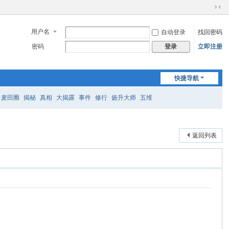
切
换
用户名
自动登录
找回密码
到
窄
密码
立即注册
登录
版
快捷导航
麦田圈
揭秘
真相
大揭露
事件
修行
扬升大师
五维
返回列表