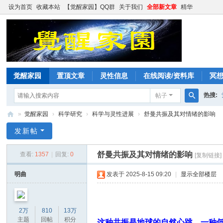
设为首页
收藏本站
【觉醒家园】QQ群
关于我们
全部新文章
精华
觉醒家园
置顶文章
灵性信息
在线阅读/资料库
冥
热搜:
帖子
搜
»
觉醒家园
›
科学研究
›
科学与灵性进展
›
舒曼共振及其对情绪的影响
索
觉
发新帖
醒
舒曼共振及其对情绪的影响
查看:
1357
|
回复:
0
[复制链接]
家
园
明曲
发表于 2025-8-15 09:20
|
显示全部楼层
2万
810
13万
主题
回帖
积分
这种共振是地球的自然心跳，一种低