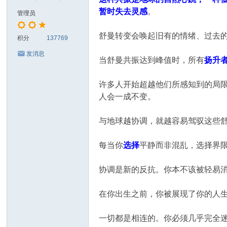
暂时失去灵感
。
管理员
舒曼转变会唤起旧有的情绪、过去
积分
137769
发消息
当舒曼共振达到峰值时，所有
扬升
许多人开始超越他们所感知到的局
人会一成不变。
与地球越协调，就越容易驾驭这些
每当你
选择
平静而非混乱，选择界
协调是新的反抗。你本不该被轻易
在你出生之前，你被展现了你的人
一切都是相连的。你必须几乎完全