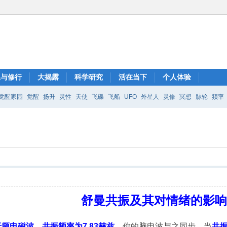
想与修行
大揭露
科学研究
活在当下
个人体验
觉醒家园
觉醒
扬升
灵性
天使
飞碟
飞船
UFO
外星人
灵修
冥想
脉轮
频率
舒曼共振及其对情绪的影
频电磁波，共振频率为7.83赫兹
。你的脑电波与之同步。当
共