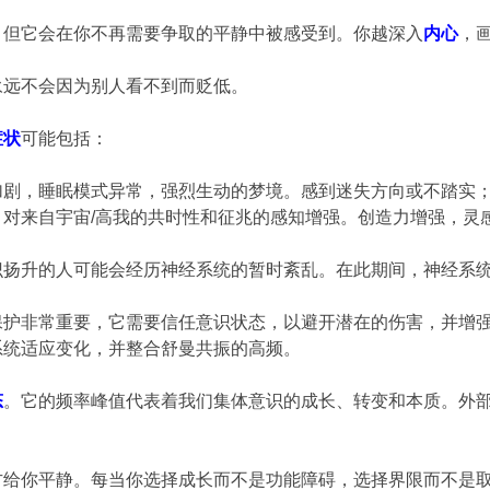
，但它会在你不再需要争取的平静中被感受到。你越深入
内心
，
永远不会因为别人看不到而贬低。
症状
可能包括：
加剧，睡眠模式异常，强烈生动的梦境。感到迷失方向或不踏实
。对来自宇宙/高我的共时性和征兆的感知增强。创造力增强，灵
识扬升的人可能会经历神经系统的暂时紊乱。在此期间，神经系
保护非常重要，它需要信任意识状态，以避开潜在的伤害，并增
系统适应变化，并整合舒曼共振的高频。
态
。它的频率峰值代表着我们集体意识的成长、转变和本质。外
方给你平静。每当你选择成长而不是功能障碍，选择界限而不是