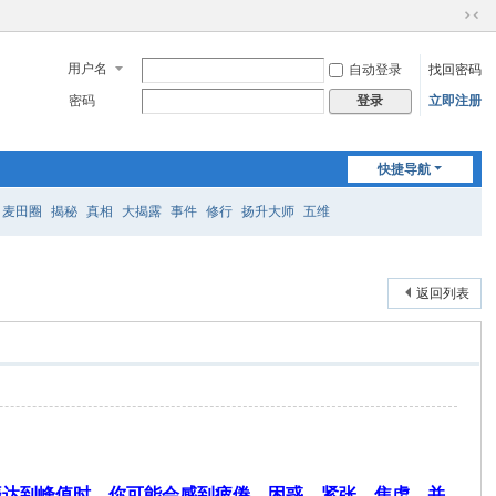
切
换
用户名
自动登录
找回密码
到
窄
密码
立即注册
登录
版
快捷导航
麦田圈
揭秘
真相
大揭露
事件
修行
扬升大师
五维
返回列表
响
振达到峰值时，你可能会感到疲倦、困惑、紧张、焦虑，并