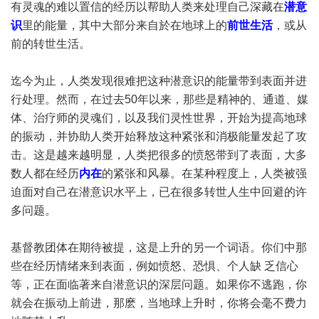
有灵魂的难以置信的经历以帮助人类来处理自己深藏在
潜意
识
里的能量，其中大部分来自於在地球上的
前世生活
，或从
前的转世生活。
迄今为止，人类发现很难把这种潜意识的能量带到表面并进
行处理。然而，在过去50年以来，那些是精神的、通道、媒
体、治疗师的灵魂们，以及我们灵性世界，开始为提高地球
的振动，并协助人类开始释放这种紧张和消极能量发起了攻
击。这是越来越明显，人类把很多的愤怒带到了表面，大多
数人都在经历
内在
的紧张和风暴。在某种程度上，人类被强
迫面对自己在潜意识水平上，已在很多转世人生中回避的许
多问题。
基督教团体在期待被提，这是上升的另一个词语。你们中那
些在经历情绪来到表面，例如愤怒、恐惧、个人缺 乏信心
等，正在面临著来自潜意识的深层问题。如果你不逃跑，你
就会在振动上前进，那麽，当地球上升时，你将会毫不费力