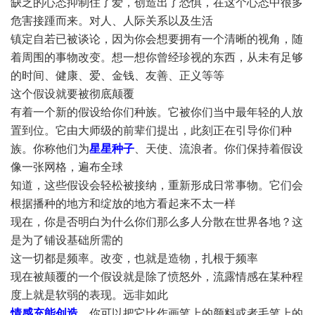
缺乏的心态抑制住了爱，创造出了恐惧，在这个心态中很多
危害接踵而来。对人、人际关系以及生活
镇定自若已被谈论，因为你会想要拥有一个清晰的视角，随
着周围的事物改变。想一想你曾经珍视的东西，从未有足够
的时间、健康、爱、金钱、友善、正义等等
这个假设就要被彻底颠覆
有着一个新的假设给你们种族。它被你们当中最年轻的人放
置到位。它由大师级的前辈们提出，此刻正在引导你们种
族。你称他们为
星星种子
、天使、流浪者。你们保持着假设
像一张网格，遍布全球
知道，这些假设会轻松被接纳，重新形成日常事物。它们会
根据播种的地方和绽放的地方看起来不太一样
现在，你是否明白为什么你们那么多人分散在世界各地？这
是为了铺设基础所需的
这一切都是频率。改变，也就是造物，扎根于频率
现在被颠覆的一个假设就是除了愤怒外，流露情感在某种程
度上就是软弱的表现。远非如此
情感充能创造
。你可以把它比作画笔上的颜料或者毛笔上的