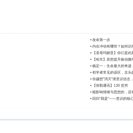
•
改命第一步
•
内在冲动有哪些？如何识
•
【圣母玛丽亚】你们是此刻
•
【哈坎】若想提升振动频
•
杨定一：生命最大的奇迹
•
初学者常见的误区，念头
•
你越想"消灭"潜意识信念
•
【弥勒通讯】130 贫穷
•
能影响情绪与思想的，还
•
回归“我是”——意识的核