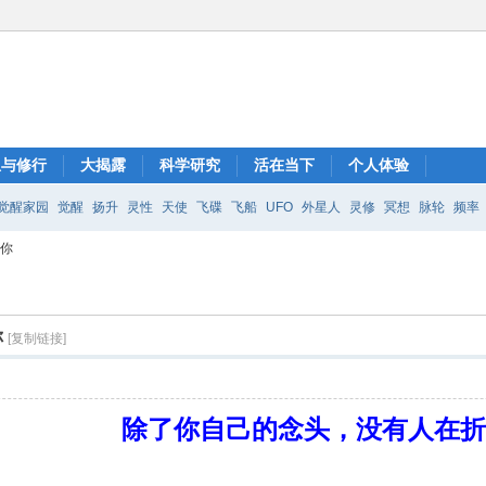
想与修行
大揭露
科学研究
活在当下
个人体验
觉醒家园
觉醒
扬升
灵性
天使
飞碟
飞船
UFO
外星人
灵修
冥想
脉轮
频率
磨你
你
[复制链接]
除了你自己的念头，没有人在