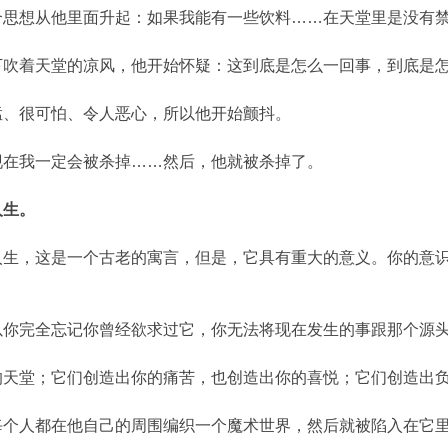
个思想从他里面升起：如果我能有一些饮料……在天堂里是没有
下吹着天堂的凉风，他开始怀疑：这到底是怎么一回事，到底是
猛、很可怕、令人恶心，所以他开始颤抖。
现在我一定会被杀掉……然后，他就被杀掉了。
人生。
人生，这是一个古老的寓言，但是，它具有重大的意义。你的意
以你完全忘记你曾经欲求过它，你无法将现在发生的事跟那个源
的天堂；它们创造出你的痛苦，也创造出你的喜悦；它们创造出
每个人都在他自己的周围编织一个魔术世界，然后就被陷入在它