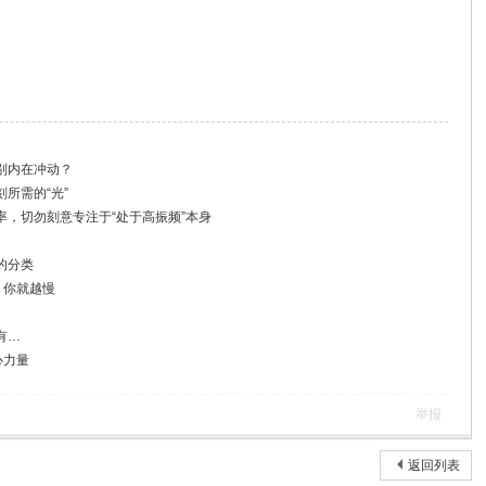
别内在冲动？
所需的“光”
率，切勿刻意专注于“处于高振频”本身
的分类
，你就越慢
有…
心力量
举报
返回列表