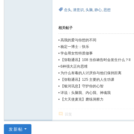
念头
,
潜意识
,
头脑
,
静心
,
思想
相关帖子
•
高我的爱与你想的不同
•
杨定一博士：快乐
•
学会用女性特质做事
•
【弥勒通讯】108 当你祷告时会发生什么？II
•
6种强大正向思维
•
为什么有毒的人讨厌你与他们保持距离
•
【弥勒通讯】125 主要的人生功课
•
【银河讯息】守护你的心智
•
详说：头脑我、内心我、神魂我
•
【大天使麦克】磨练洞察力
回复
发新帖