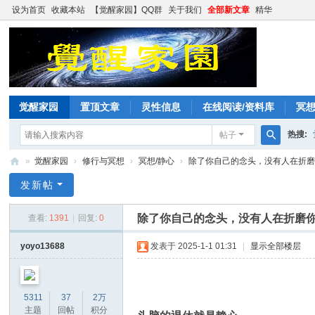
设为首页
收藏本站
【觉醒家园】QQ群
关于我们
全部新文章
精华
觉醒家园
置顶文章
灵性信息
在线阅读/资料库
冥
热搜:
帖子
搜
»
觉醒家园
›
修行与冥想
›
冥想/静心
›
除了你自己的念头，没有人在折
索
觉
发新帖
醒
除了你自己的念头，没有人在折磨
查看:
1391
|
回复:
0
家
园
yoyo13688
发表于 2025-1-1 01:31
|
显示全部楼层
5311
37
2万
主题
回帖
积分