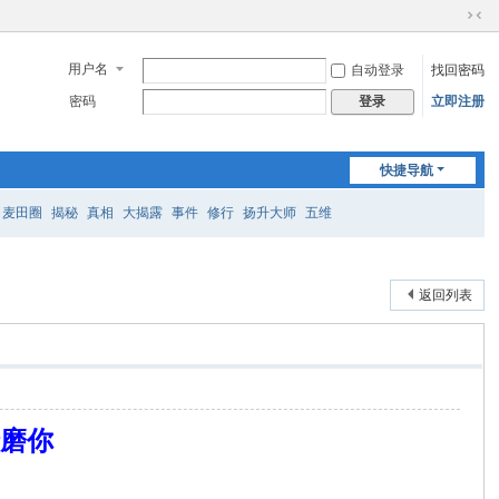
切
换
用户名
自动登录
找回密码
到
窄
密码
立即注册
登录
版
快捷导航
麦田圈
揭秘
真相
大揭露
事件
修行
扬升大师
五维
返回列表
折磨你