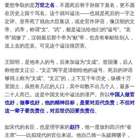
要想争取的是
万世之名
，不愿死后替子孙留下臭名，更不愿
在历史上留个骂名。这个就叫谥法——也就是死后的一字之
定评。皇帝死了就由大臣集议，或史官作评语，像汉朝的文
帝、武帝，称谓“文”、“武”，都是谥法给他们的“谥号”。“哀
帝”就惨了，汉朝最后那个帝为“献”帝，也含有奉献给别人，
送上去的悲哀。可见这个谥法很厉害。
王阳明，是他本人的号，后来加谥为“文成”。曾国藩，后人
称他曾文正公，“文正”两字是清朝给他的谥号。死后的评语
够得上称为“文成”、“文正”的，上下五千年历史，纵横十万
里国土，虽然有几亿的人口，其中却数不出几个人，最多一
二十人而已。这是中国文化中谥法的谨严。所以
中国人做官
也好，做事也好，他的精神目标，是要对后代负责；不但对
这一辈子要负责任，对后世仍旧要负责任
。
如宋代的名臣，也是理学家的
赵抃
，他一度放到四川作“省
主席”——比拟现代的官位来说。他自己骑一头跛脚骡子，