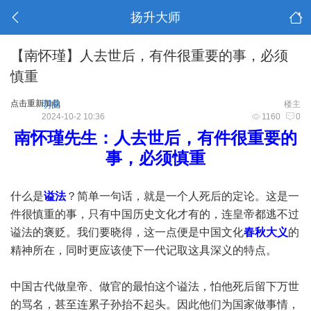
扬升大师
【南怀瑾】人去世后，有件很重要的事，必须
慎重
点击重新加载
明曲
楼主
2024-10-2 10:36
1160
0
南怀瑾先生：人去世后，有件很重要的
事，必须慎重
什么是
谥法
？简单一句话，就是一个人死后的定论。这是一
件很慎重的事，只有中国历史文化才有的，连皇帝都逃不过
谥法的褒贬。我们要晓得，这一点便是中国文化
春秋大义
的
精神所在，同时更应该使下一代记取这具深义的特点。
中国古代做皇帝、做官的最怕这个谥法，怕他死后留下万世
的骂名，甚至连累子孙抬不起头。因此他们为国家做事情，