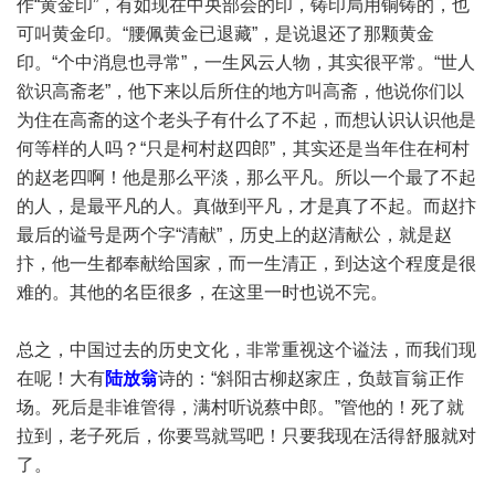
作“黄金印”，有如现在中央部会的印，铸印局用铜铸的，也
可叫黄金印。“腰佩黄金已退藏”，是说退还了那颗黄金
印。“个中消息也寻常”，一生风云人物，其实很平常。“世人
欲识高斋老”，他下来以后所住的地方叫高斋，他说你们以
为住在高斋的这个老头子有什么了不起，而想认识认识他是
何等样的人吗？“只是柯村赵四郎”，其实还是当年住在柯村
的赵老四啊！他是那么平淡，那么平凡。所以一个最了不起
的人，是最平凡的人。真做到平凡，才是真了不起。而赵抃
最后的谥号是两个字“清献”，历史上的赵清献公，就是赵
抃，他一生都奉献给国家，而一生清正，到达这个程度是很
难的。其他的名臣很多，在这里一时也说不完。
总之，中国过去的历史文化，非常重视这个谥法，而我们现
在呢！大有
陆放翁
诗的：“斜阳古柳赵家庄，负鼓盲翁正作
场。死后是非谁管得，满村听说蔡中郎。”管他的！死了就
拉到，老子死后，你要骂就骂吧！只要我现在活得舒服就对
了。