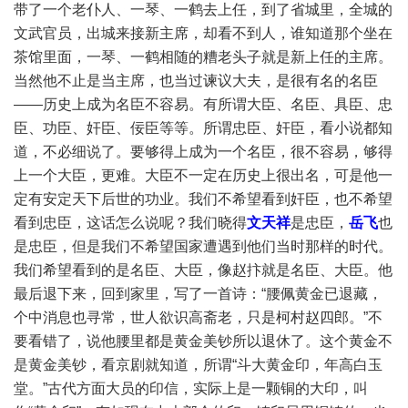
带了一个老仆人、一琴、一鹤去上任，到了省城里，全城的
文武官员，出城来接新主席，却看不到人，谁知道那个坐在
茶馆里面，一琴、一鹤相随的糟老头子就是新上任的主席。
当然他不止是当主席，也当过谏议大夫，是很有名的名臣
——历史上成为名臣不容易。有所谓大臣、名臣、具臣、忠
臣、功臣、奸臣、佞臣等等。所谓忠臣、奸臣，看小说都知
道，不必细说了。要够得上成为一个名臣，很不容易，够得
上一个大臣，更难。大臣不一定在历史上很出名，可是他一
定有安定天下后世的功业。我们不希望看到奸臣，也不希望
看到忠臣，这话怎么说呢？我们晓得
文天祥
是忠臣，
岳飞
也
是忠臣，但是我们不希望国家遭遇到他们当时那样的时代。
我们希望看到的是名臣、大臣，像赵抃就是名臣、大臣。他
最后退下来，回到家里，写了一首诗：“腰佩黄金已退藏，
个中消息也寻常，世人欲识高斋老，只是柯村赵四郎。”不
要看错了，说他腰里都是黄金美钞所以退休了。这个黄金不
是黄金美钞，看京剧就知道，所谓“斗大黄金印，年高白玉
堂。”古代方面大员的印信，实际上是一颗铜的大印，叫