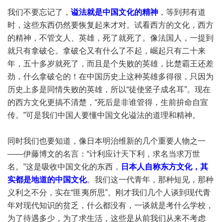
我们不要忘记了，
谥法就是中国文化的精神
，等到邦有道
时，这些东西仍然要恢复起来才对。试看西方的文化，西方
的精神，不管文人、英雄，死了就死了。像法国人，一提到
就只有拿破仑。拿破仑又有什么了不起，崛起只有二十来
年，五十多岁就死了，而且是个失败的英雄，比楚霸王还差
劲，什么拿破仑的！在中国历史上这种英雄多得很，只因为
历史上多是同情失败的英雄，所以“徒使竖子成名耳”。现在
的西方文化更搞不清楚，“死后是非谁管得，生前拚命自宣
传。”可是我们中国人要懂中国文化谥法的道理和精神。
同时我们也要知道，像日本明治维新的几个重要人物之一
——伊藤博文的名言：“计利应计天下利，求名当求万世
名。”这是吸收中国文化的东西，
日本人自称东方文化，其
实都是地道的中国文化
。我们这一代青年，那种短见，那种
义利之不分，实在“匪夷所思”。刚才我们几个人谈到现代青
年对现代知识的贫乏，什么都没有，一谈就是考什么学校，
为了待遇多少，为了求生活，这些是从前我们从来不考虑