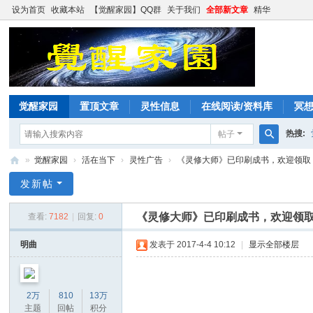
设为首页
收藏本站
【觉醒家园】QQ群
关于我们
全部新文章
精华
觉醒家园
置顶文章
灵性信息
在线阅读/资料库
冥
热搜:
帖子
搜
»
觉醒家园
›
活在当下
›
灵性广告
›
《灵修大师》已印刷成书，欢迎领取
索
觉
发新帖
醒
《灵修大师》已印刷成书，欢迎领
查看:
7182
|
回复:
0
家
园
明曲
发表于 2017-4-4 10:12
|
显示全部楼层
2万
810
13万
主题
回帖
积分