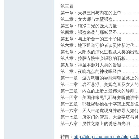
第三卷
第一章：天界三日与内在的上帝……………
第二章：女大师与戈壁强盗…………………
第三章：纯净白光的强大力量………………
第四章：强盗来袭与耶稣显圣………………
第五章：与上帝合一的三个阶段……………
第六章：地下通道守护者谈灵性新时代……
第七章：太阳系的演化过程及人类的出现…
第八章：拉萨寺院中会唱歌的石板…………
第九章：神圣本源对人类的告诫……………
第十章：夜晚九点的神秘唱经声……………
第十一章：游方喇嘛的异能与朝圣路上的奇
第十二章：岩石悬浮、奥姆之音及女人的神
第十三章：内在的上帝是最伟大的导师……
第十四章：美国作家见到耶稣并听他讲宇宙
第十五章：耶稣揭秘他在十字架上究竟说了
第十六章：天人带老虎现身并教导人如何与
第十七章：所罗门的智慧、大金字塔与灵性
第十八章：灵性之路上的诱惑与光明………
转自：
http://blog.sina.com.cn/s/blog