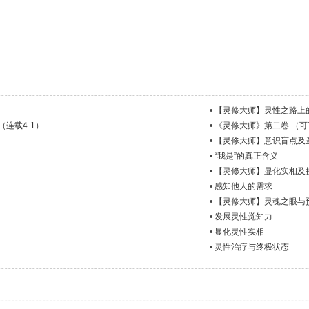
•
【灵修大师】灵性之路上的
连载4-1）
•
《灵修大师》第二卷 （
•
【灵修大师】意识盲点及
•
“我是”的真正含义
•
【灵修大师】显化实相及
•
感知他人的需求
•
【灵修大师】灵魂之眼与
•
发展灵性觉知力
•
显化灵性实相
•
灵性治疗与终极状态