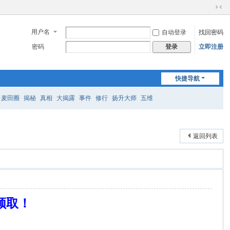
切
换
用户名
自动登录
找回密码
到
窄
密码
立即注册
登录
版
快捷导航
麦田圈
揭秘
真相
大揭露
事件
修行
扬升大师
五维
返回列表
领取！