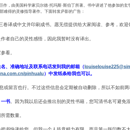
作，由美国科学家贝尔德·托玛斯·斯伯丁所著。书中讲述了他参加的玄
部难得的灵修指导著作。下面转发庐影的广告：
三卷译成中文并印刷成书。愿无偿提供给大家阅读、参考，欢迎
是作者自己的灵性感悟，因此我暂时没有译出。
家参看。
姓名、准确地址及联系电话发到我的邮箱（
louiselouise225@si
sina.com.cn/pinhualu
）中发纸条给我也可以。
消息或留言也行。不过这些信息会定期被自动删除，所以不如前
》一书
。因为我以后还会推出别的灵性书籍，您写清书名可避免
明所需数量。
快把书快递给您。但我一个人毕竟精力有限，而且第一版印数不