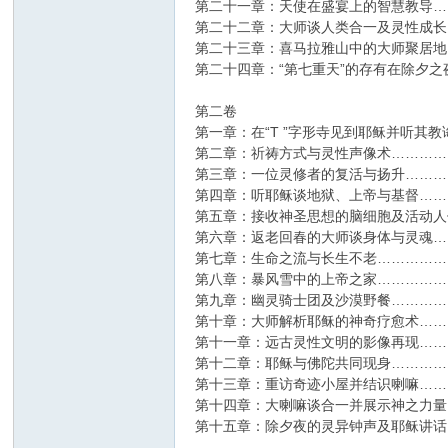
第二十一章：天使在盛宴上的智慧教导…
第二十二章：大师谈人类合一及灵性成长…
第二十三章：喜马拉雅山中的大师聚居地…
第二十四章：“第七重天”的存有在除夕之夜
第二卷
第一章：在“T ”字形寺见到耶稣并听其教
第二章：祈祷方式与灵性声像术……………
第三章：一位灵修者的复活与扬升…………
第四章：听耶稣谈地狱、上帝与基督………
第五章：接收神圣思想的脑细胞及活动人像
第六章：返老回春的大师谈身体与灵魂……
第七章：生命之流与长生不老………………
第八章：暴风雪中的上帝之家………………
第九章：幽灵骑士团及沙漠野餐……………
第十章：大师解析耶稣的神奇疗愈术………
第十一章：远古灵性文明的影像再现………
第十二章：耶稣与佛陀共同现身……………
第十三章：重访奇迹小屋并结识喇嘛………
第十四章：大喇嘛谈合一并展示神之力量…
第十五章：除夕夜的灵异钟声及耶稣讲话…