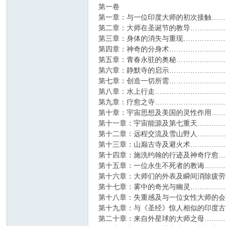
第一卷
第一章：与一位印度大师的初次接触……
第二章：大师在圣诞节的教导……………
第三章：身体的消失与重现………………
第四章：神奇的分身术……………………
第五章：青春永驻的奥秘…………………
第六章：静默寺的启示……………………
第七章：创造一切所需……………………
第八章：水上行走…………………………
第九章：疗愈之寺…………………………
第十章：宇宙思想及美国的灵性作用……
第十一章：宇宙能源及第七重天…………
第十二章：远程交流及雪山野人…………
第十三章：山巅古寺及避火术……………
第十四章：施洗约翰的行迹及神奇疗愈…
第十五章：一位永生不死者的教诲………
第十六章：大师们的外表及瞬间消除疲劳
第十七章：雾中的奇光与幽灵……………
第十八章：失重感及与一位女性大师的会
第十九章：与《圣经》惊人相似的印度古
第二十章：来自外星球的大师之母………