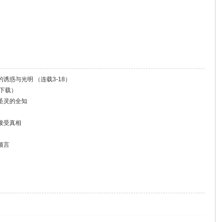
诱惑与光明 （连载3-18）
可下载）
圣灵的全知
接受真相
预言