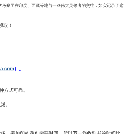
学考察团在印度、西藏等地与一些伟大灵修者的交往，如实记录了这
领取！
na.com
）。
两种方式可靠。
混淆。
太多，要加印的话也需要时间，所以万一您收到书的时间比