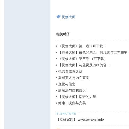
灵修大师
相关帖子
•
《灵修大师》第一卷（可下载）
•
【灵修大师】白色兄弟会、阿凡达与世界和平 （
•
《灵修大师》第三卷 （可下载）
•
【灵修大师】与圣灵及万物的合一
•
把恶看成善之源
•
夏威夷人与内在直觉
•
直觉与信念
•
黑魔法与自我毁灭
•
【灵修大师】话语的力量
•
健康、疾病与完美
【觉醒家园】 www.awaker.info