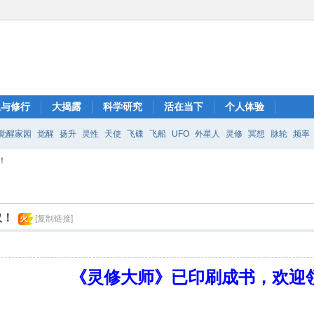
想与修行
大揭露
科学研究
活在当下
个人体验
觉醒家园
觉醒
扬升
灵性
天使
飞碟
飞船
UFO
外星人
灵修
冥想
脉轮
频率
！
取！
火
[复制链接]
《灵修大师》已印刷成书，欢迎