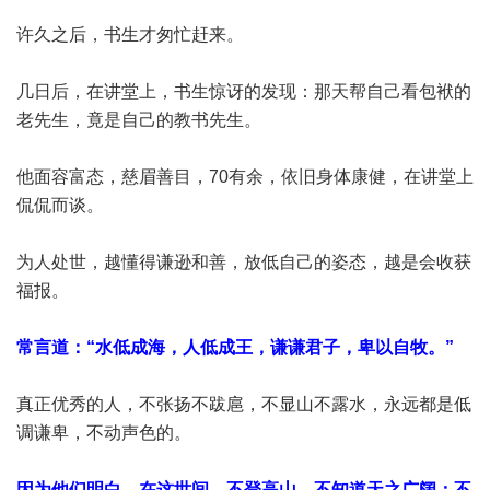
许久之后，书生才匆忙赶来。
几日后，在讲堂上，书生惊讶的发现：那天帮自己看包袱的
老先生，竟是自己的教书先生。
他面容富态，慈眉善目，70有余，依旧身体康健，在讲堂上
侃侃而谈。
为人处世，越懂得谦逊和善，放低自己的姿态，越是会收获
福报。
常言道：“水低成海，人低成王，谦谦君子，卑以自牧。”
真正优秀的人，不张扬不跋扈，不显山不露水，永远都是低
调谦卑，不动声色的。
因为他们明白，在这世间，不登高山，不知道天之广阔；不