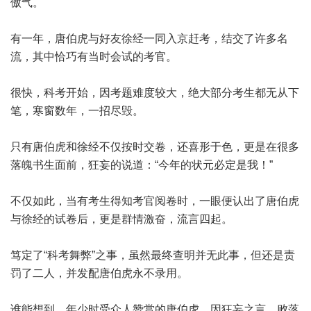
傲气。
有一年，唐伯虎与好友徐经一同入京赶考，结交了许多名
流，其中恰巧有当时会试的考官。
很快，科考开始，因考题难度较大，绝大部分考生都无从下
笔，寒窗数年，一招尽毁。
只有唐伯虎和徐经不仅按时交卷，还喜形于色，更是在很多
落魄书生面前，狂妄的说道：“今年的状元必定是我！”
不仅如此，当有考生得知考官阅卷时，一眼便认出了唐伯虎
与徐经的试卷后，更是群情激奋，流言四起。
笃定了“科考舞弊”之事，虽然最终查明并无此事，但还是责
罚了二人，并发配唐伯虎永不录用。
谁能想到，年少时受众人赞赏的唐伯虎，因狂妄之言，败落