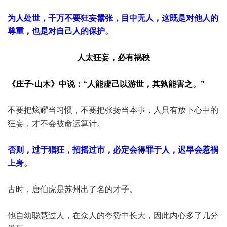
为人处世，千万不要狂妄嚣张，目中无人，这既是对他人的
尊重，也是对自己人的保护。
人太狂妄，必有祸秧
《庄子·山木》中说：“人能虚己以游世，其孰能害之。”
不要把炫耀当习惯，不要把张扬当本事，人只有放下心中的
狂妄，才不会被命运算计。
否则，过于猖狂，招摇过市，必定会得罪于人，迟早会惹祸
上身。
古时，唐伯虎是苏州出了名的才子。
他自幼聪慧过人，在众人的夸赞中长大，因此内心多了几分