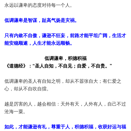
永远以谦卑的态度对待每一个人。
低调谦卑是智谋，趾高气扬是灾祸。
只有内敛不自傲，谦逊不狂妄，前路才能平坦广阔，生活才
能安稳顺遂，人生才能永远顺畅。
低调谦卑，积德积福
《道德经》：“圣人自知，不自见；自爱，不自贵。”
低调谦卑的圣人有自知之明，却从不嚣张自大；有仁爱之
心，却从不自吹自擂。
越是厉害的人，越会相信：天外有天，人外有人，自己不过
沧海一粟。
如此，才能谦逊有礼，尊重于人，积德积福，收获好运与福