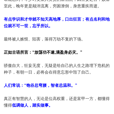
至此，晚年更是颠沛流离，穷困潦倒，身患重疾而逝。
有点学识和才华就不知天高地厚，口出狂言；有点名利和地
位就不可一世，忘乎所以。
最终被人嫉恨、陷害，落得万劫不复的下场。
正如古语所言：“放荡功不遂,满盈身必灾。”
骄傲自大，狂妄无度，无疑是给自己的人生之路埋下危机的
种子，有朝一日，必将会在得意忘形中毁了自己。
人们常说：“饱谷总弯腰，智者总温和。”
真正有智慧的人，无论是位高权重，还是富甲一方，都懂得
懂得
低调做人，踏实做事。