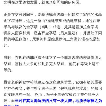
文明在这里蓬勃发展，就像众所周知的伊甸园。
正是在这段时间里，麦基洗德高级骑士团建立了宏伟的水晶
金字塔神庙，这是一座由7座建筑组成的建筑群，通过西奈
半岛与埃及的金字塔（当时）相连，尤其是塞加拉金字塔、
狮身人面像和第一座吉萨金字塔（后来重建），并反映了同
样的神圣数位7，尼罗河和原始尼罗河三角洲的瀑布也是如
此。
当时，在现在的耶路撒冷建立了一个非常古老的麦基洗德大
祭司：塞拉夫大祭司和扎多克大祭司。 他们在等级上是平
等的。
最古老的神秘学校就建立在这座建筑群里，它拥有极其重要
的神圣教义，并与整个狮子王国（包括现在的埃及）的知识
直接联系在一起。 然而，狮子王国确实横跨了整个非洲大
陆，而
当时在其近海沉没的只有一块大陆，地质学家称之为