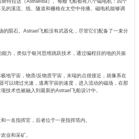
特拉达（Astraelda）。每艘飞船都有八个磁电机：四个
不见的溪流、线、隧道和栅格在太空中传播。磁电机能够调
的陨石。Astrael飞船没有武器化，尽管它们配备了一束分
维度跳跃的能力，类似于银河思维跳跃技术，通过编程目的地的共振
极地宇宙，物质/反物质宇宙，末端的点很接近，就像系在
行器可以绕过光速，逃离宇宙的速度，进入流动的磁场，在那
术也被融入到最新的Astrael飞船设计中。
位和一名指挥官，后者位于一座指挥塔内。
于农业和采矿。