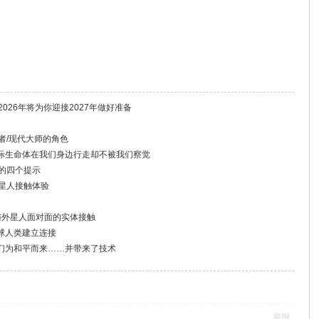
026年将为你迎接2027年做好准备
者/现代大师的角色
际生命体在我们身边行走却不被我们察觉
者的四个提示
外星人接触体验
与外星人面对面的实体接触
球人类建立连接
们为和平而来……并带来了技术
举报