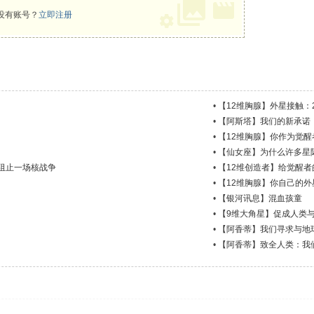
没有账号？
立即注册
•
【12维胸腺】外星接触：2
•
【阿斯塔】我们的新承诺
•
【12维胸腺】你作为觉醒
•
【仙女座】为什么许多星
阻止一场核战争
•
【12维创造者】给觉醒
•
【12维胸腺】你自己的
•
【银河讯息】混血孩童
•
【9维大角星】促成人类
•
【阿香蒂】我们寻求与地
•
【阿香蒂】致全人类：我