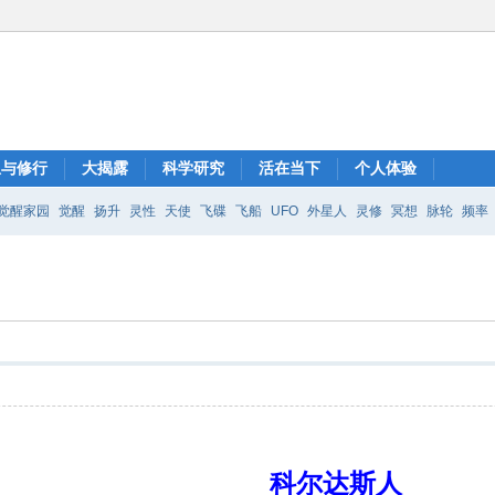
想与修行
大揭露
科学研究
活在当下
个人体验
觉醒家园
觉醒
扬升
灵性
天使
飞碟
飞船
UFO
外星人
灵修
冥想
脉轮
频率
科尔达斯人