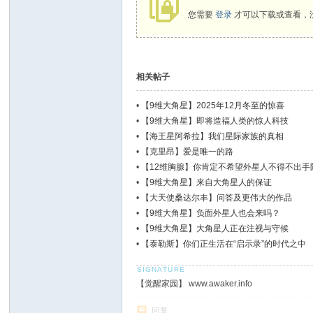
您需要
登录
才可以下载或查看，
相关帖子
•
【9维大角星】2025年12月冬至的惊喜
•
【9维大角星】即将造福人类的惊人科技
•
【海王星阿希拉】我们星际家族的真相
•
【克里昂】爱是唯一的路
•
【12维胸腺】你肯定不希望外星人不得不出手
•
【9维大角星】来自大角星人的保证
•
【大天使桑达尔丰】问答及更伟大的作品
•
【9维大角星】负面外星人也会来吗？
•
【9维大角星】大角星人正在注视与守候
•
【泰勒斯】你们正生活在“启示录”的时代之中
【觉醒家园】 www.awaker.info
回复