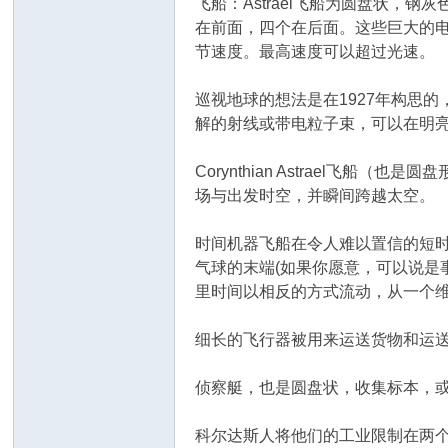
飞船：Astrael飞船为圆盘状，
在前面，四个在后面。这些巨大的
节速度。最高速度可以超过光速。
巡视地球的想法是在1927年构思的
解的射线或带电粒子束，可以在明
Corynthian Astrael
场与出发时空，并瞬间跨越太空。
时间机器飞船在令人难以置信的短
气球的末端(如果你愿意，可以说是
里时间以相反的方式流动，从一个维
细长的飞行器被用来运送货物和运
侦察艇，也是圆盘状，收集标本，
科尔达斯人将他们的工业限制在两