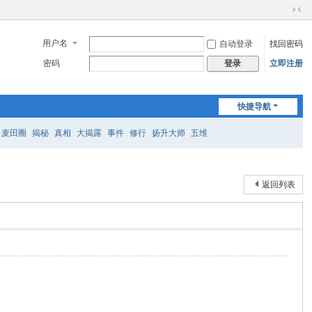
切
换
用户名
自动登录
找回密码
到
窄
密码
立即注册
登录
版
快捷导航
麦田圈
揭秘
真相
大揭露
事件
修行
扬升大师
五维
返回列表