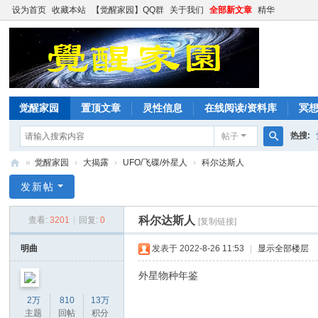
设为首页
收藏本站
【觉醒家园】QQ群
关于我们
全部新文章
精华
觉醒家园
置顶文章
灵性信息
在线阅读/资料库
冥
热搜:
帖子
搜
»
觉醒家园
›
大揭露
›
UFO/飞碟/外星人
›
科尔达斯人
索
觉
发新帖
醒
科尔达斯人
查看:
3201
|
回复:
0
[复制链接]
家
园
明曲
发表于 2022-8-26 11:53
|
显示全部楼层
外星物种年鉴
2万
810
13万
主题
回帖
积分