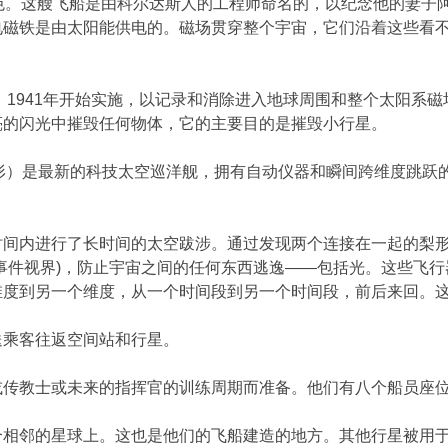
钢灰色。这艘飞船是由科尔达斯人的工程师命名的，以纪念他的妻子阿斯
电磁铁是由太阳能供电的。磁场贯穿整个宇宙，它们沿着这些看
，1941年开始实施，以记录和消除进入地球周围和整个太阳系磁场
亮的闪光中摧毁任何物体，它的主要目的是摧毁小行星。
飞船（也是圆盘形）是最新的科技太空巡洋舰，拥有自动仪器和瞬间跨
时间内进行了长时间的太空跋涉。通过发现两个连接在一起的梨形
事件视界)，防止宇宙之间的任何东西逃逸——包括光。这些飞
度到另一个维度，从一个时间段到另一个时间段，前后来回。这项技
送乘客往返空间站和行星。
或传教士或未来的指挥官的训练周期而准备。他们有八个船员座
个相邻的星球上。这也是他们的飞船建造的地方。其他行星被用