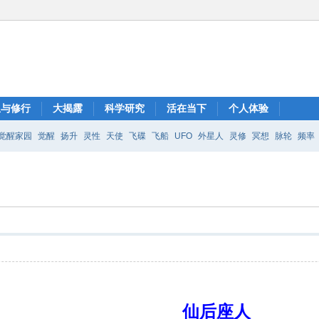
想与修行
大揭露
科学研究
活在当下
个人体验
觉醒家园
觉醒
扬升
灵性
天使
飞碟
飞船
UFO
外星人
灵修
冥想
脉轮
频率
仙后座人