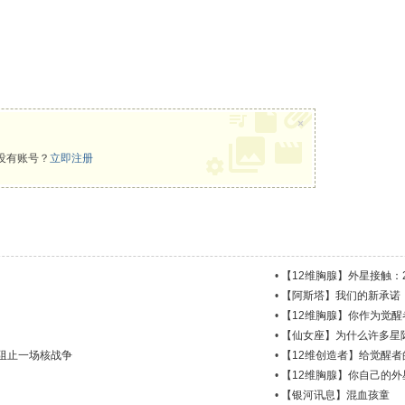
×
没有账号？
立即注册
•
【12维胸腺】外星接触：2
•
【阿斯塔】我们的新承诺
•
【12维胸腺】你作为觉醒
•
【仙女座】为什么许多星
阻止一场核战争
•
【12维创造者】给觉醒
•
【12维胸腺】你自己的
•
【银河讯息】混血孩童