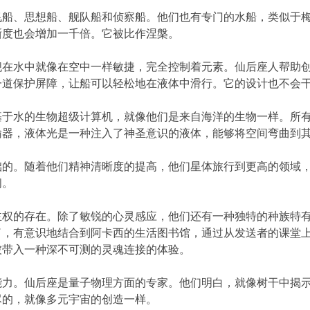
飞船、思想船、舰队船和侦察船。他们也有专门的水船，类似于
晰度也会增加一千倍。它被比作涅槃。
舰在水中就像在空中一样敏捷，完全控制着元素。仙后座人帮助
一道保护屏障，让船可以轻松地在液体中滑行。它的设计也不会
基于水的生物超级计算机，就像他们是来自海洋的生物一样。所
输器，液体光是一种注入了神圣意识的液体，能够将空间弯曲到
础的。随着他们精神清晰度的提高，他们星体旅行到更高的领域
间。
主权的存在。除了敏锐的心灵感应，他们还有一种独特的种族特
了，有意识地结合到阿卡西的生活图书馆，通过从发送者的课堂
被带入一种深不可测的灵魂连接的体验。
能力。仙后座是量子物理方面的专家。他们明白，就像树干中揭
尽的，就像多元宇宙的创造一样。