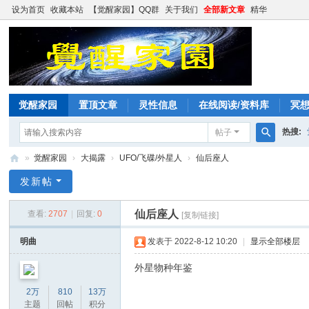
设为首页
收藏本站
【觉醒家园】QQ群
关于我们
全部新文章
精华
觉醒家园
置顶文章
灵性信息
在线阅读/资料库
冥
热搜:
帖子
搜
»
觉醒家园
›
大揭露
›
UFO/飞碟/外星人
›
仙后座人
索
觉
发新帖
醒
仙后座人
查看:
2707
|
回复:
0
[复制链接]
家
园
明曲
发表于 2022-8-12 10:20
|
显示全部楼层
外星物种年鉴
2万
810
13万
主题
回帖
积分