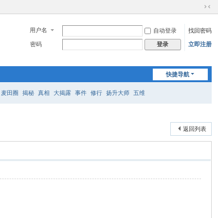
切
换
用户名
自动登录
找回密码
到
窄
密码
立即注册
登录
版
快捷导航
麦田圈
揭秘
真相
大揭露
事件
修行
扬升大师
五维
返回列表