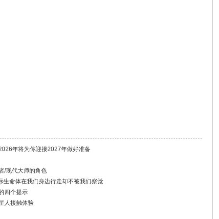
026年将为你迎接2027年做好准备
者/现代大师的角色
际生命体在我们身边行走却不被我们察觉
者的四个提示
外星人接触体验