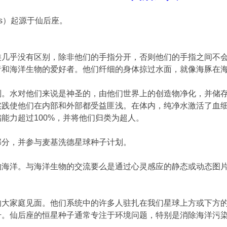
ans）起源于仙后座。
类几乎没有区别，除非他们的手指分开，否则他们的手指之间不
者和海洋生物的爱好者。他们纤细的身体掠过水面，就像海豚在
则。水对他们来说是神圣的，由他们世界上的创造物净化，并储
实践使他们在内部和外部都受益匪浅。在体内，纯净水激活了血
能力超过100%，并将他们归类为超人。
部分，并参与麦基洗德星球种子计划。
的海洋。与海洋生物的交流要么是通过心灵感应的静态或动态图
的大家庭见面。他们系统中的许多人驻扎在我们星球上方或下方
升。仙后座的恒星种子通常专注于环境问题，特别是消除海洋污