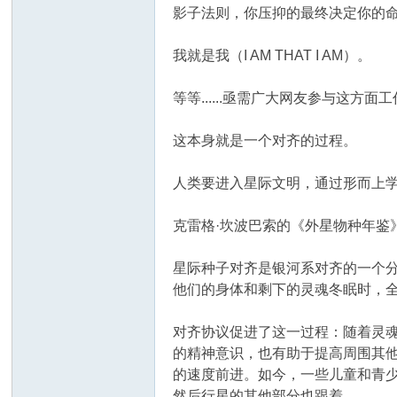
影子法则，你压抑的最终决定你的
我就是我（I AM THAT I AM）。
等等......亟需广大网友参与这方
这本身就是一个对齐的过程。
人类要进入星际文明，通过形而上
克雷格·坎波巴索的《外星物种年鉴
星际种子对齐是银河系对齐的一个
他们的身体和剩下的灵魂冬眠时，
对齐协议促进了这一过程：随着灵
的精神意识，也有助于提高周围其
的速度前进。如今，一些儿童和青
然后行星的其他部分也跟着。