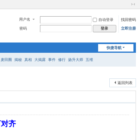
切
换
用户名
自动登录
找回密码
到
窄
密码
立即注册
登录
版
快捷导航
麦田圈
揭秘
真相
大揭露
事件
修行
扬升大师
五维
返回列表
河对齐