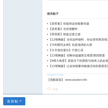
相关帖子
•
【圣哲曼】你值得这份能量传递
•
【圣哲曼】当你觉醒时
•
【昴宿星】助益过渡之旅
•
【12维胸腺】当你这样做时，你会变得更加强
•
【卡利斯托女神】你是地球的大师
•
【大天使拉斐尔】疗愈心灵
•
【12维胸腺】召唤你超越第五维度/第四密度
•
【9维大角星】直面当下的黑暗与地球上的反
•
【12维胸腺】让这份能量传输激活你的基督意
【觉醒家园】 www.awaker.info
回复
发新帖