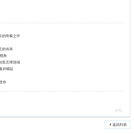
在的终极之作
正的传承
新视角
创造五维场域
备好崛起
使命
举报
返回列表