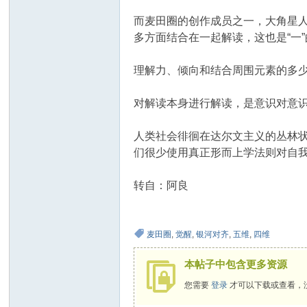
而麦田圈的创作成员之一，大角星人
多方面结合在一起解读，这也是“一
理解力、倾向和结合周围元素的多
对解读本身进行解读，是意识对意
人类社会徘徊在达尔文主义的丛林
们很少使用真正形而上学法则对自
转自：阿良
麦田圈
,
觉醒
,
银河对齐
,
五维
,
四维
本帖子中包含更多资源
您需要
登录
才可以下载或查看，