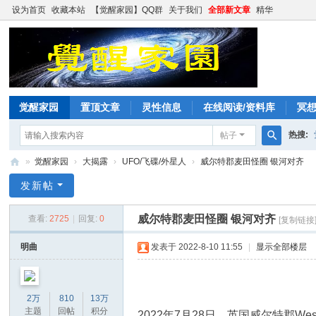
设为首页
收藏本站
【觉醒家园】QQ群
关于我们
全部新文章
精华
觉醒家园
置顶文章
灵性信息
在线阅读/资料库
冥
热搜:
帖子
搜
»
觉醒家园
›
大揭露
›
UFO/飞碟/外星人
›
威尔特郡麦田怪圈 银河对齐
索
觉
发新帖
醒
威尔特郡麦田怪圈 银河对齐
查看:
2725
|
回复:
0
[复制链接
家
园
明曲
发表于 2022-8-10 11:55
|
显示全部楼层
2万
810
13万
主题
回帖
积分
2022年7月28日，英国威尔特郡West