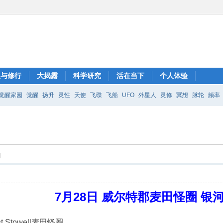
想与修行
大揭露
科学研究
活在当下
个人体验
觉醒家园
觉醒
扬升
灵性
天使
飞碟
飞船
UFO
外星人
灵修
冥想
脉轮
频率
]
7月28日 威尔特郡麦田怪圈 银
 Stowell麦田怪圈。