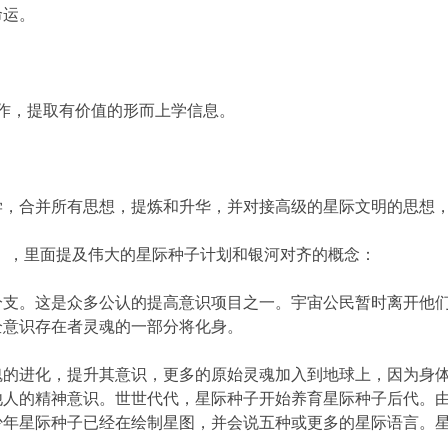
命运。
面工作，提取有价值的形而上学信息。
学，合并所有思想，提炼和升华，并对接高级的星际文明的思想
》，里面提及伟大的星际种子计划和银河对齐的概念：
分支。这是众多公认的提高意识项目之一。宇宙公民暂时离开他
全意识存在者灵魂的一部分将化身。
魂的进化，提升其意识，更多的原始灵魂加入到地球上，因为身
他人的精神意识。世世代代，星际种子开始养育星际种子后代。
少年星际种子已经在绘制星图，并会说五种或更多的星际语言。