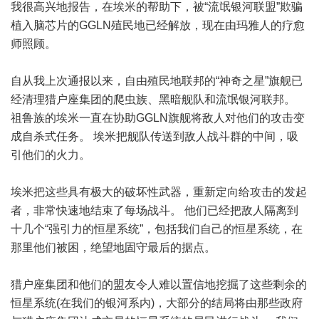
我很高兴地报告，在埃米的帮助下，被“流氓银河联盟”欺骗
植入脑芯片的GGLN殖民地已经解放，现在由玛雅人的疗愈
师照顾。
自从我上次通报以来，自由殖民地联邦的“神奇之星”旗舰已
经清理猎户座集团的爬虫族、黑暗舰队和流氓银河联邦。
祖鲁族的埃米一直在协助GGLN旗舰将敌人对他们的攻击变
成自杀式任务。 埃米把舰队传送到敌人战斗群的中间，吸
引他们的火力。
埃米把这些具有极大的破坏性武器，重新定向给攻击的发起
者，非常快速地结束了每场战斗。 他们已经把敌人隔离到
十几个“强引力的恒星系统”，包括我们自己的恒星系统，在
那里他们被困，绝望地固守最后的据点。
猎户座集团和他们的盟友令人难以置信地挖掘了这些剩余的
恒星系统(在我们的银河系内)，大部分的结局将由那些政府