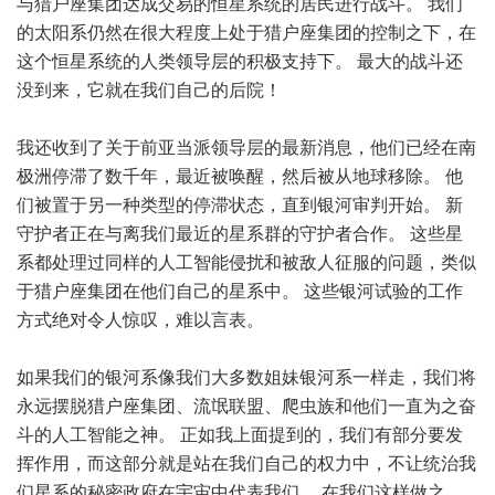
与猎户座集团达成交易的恒星系统的居民进行战斗。 我们
的太阳系仍然在很大程度上处于猎户座集团的控制之下，在
这个恒星系统的人类领导层的积极支持下。 最大的战斗还
没到来，它就在我们自己的后院！
我还收到了关于前亚当派领导层的最新消息，他们已经在南
极洲停滞了数千年，最近被唤醒，然后被从地球移除。 他
们被置于另一种类型的停滞状态，直到银河审判开始。 新
守护者正在与离我们最近的星系群的守护者合作。 这些星
系都处理过同样的人工智能侵扰和被敌人征服的问题，类似
于猎户座集团在他们自己的星系中。 这些银河试验的工作
方式绝对令人惊叹，难以言表。
如果我们的银河系像我们大多数姐妹银河系一样走，我们将
永远摆脱猎户座集团、流氓联盟、爬虫族和他们一直为之奋
斗的人工智能之神。 正如我上面提到的，我们有部分要发
挥作用，而这部分就是站在我们自己的权力中，不让统治我
们星系的秘密政府在宇宙中代表我们。 在我们这样做之