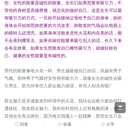
控。女性的能量是磁性的能量。女生们如果想要有吸引力，不
管你的身材是高矮胖瘦，就忠实的做好自己。这是女生可以最
有吸引力的方式。一旦妳开始接纳父母给予自己的身体，妳的
身体会开始按照妳想要的方式改变。妳散发的气场会比电视上
的模特儿还漂亮。如果身体没散发灵性火花和内在美的话，都
不会美到哪里去。如果你操控能量来吸引别人的话，长久下来
会有反效果。如果女生想散发自己雌性吸引力，就做好妳自
己。健康的女性能量是有磁性的。
男性的能量像电火花一样。男生越能做自己的话，就越有男子
气概。那种男子气概对女性很有吸引力，就像女生的磁性会吸
引男生。那为何有些人群众魅力很强，有些人却没有呢?
群众魅力是灵魂散发到环境中的火花。我待会会教大家如何打
通脉轮，散发群众魅力。我年轻时曾经上过有氧舞蹈课，遇到
其他女生有点挫折。因为每次我邀人一起跳舞，那些女生只会
比外表、比衣服、比看妳会不会跳。谁没有达到标准就会被排
回复
收藏
分享