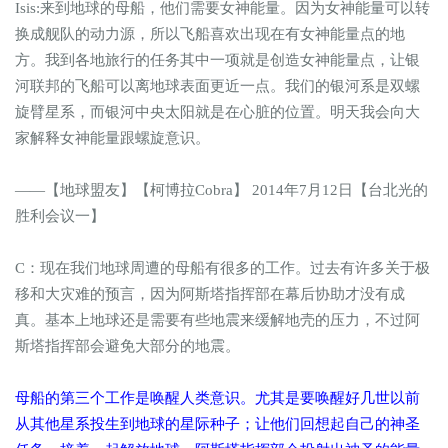
Isis:来到地球的母船，他们需要女神能量。因为女神能量可以转
换成舰队的动力源，所以飞船喜欢出现在有女神能量点的地
方。我到各地旅行的任务其中一项就是创造女神能量点，让银
河联邦的飞船可以离地球表面更近一点。我们的银河系是双螺
旋臂星系，而银河中央太阳就是在心脏的位置。明天我会向大
家解释女神能量跟螺旋意识。
——【地球盟友】【柯博拉Cobra】 2014年7月12日【台北光的
胜利会议一】
C：现在我们地球周遭的母船有很多的工作。过去有许多关于极
移和大灾难的预言，因为阿斯塔指挥部在幕后协助才没有成
真。基本上地球还是需要有些地震来缓解地壳的压力，不过阿
斯塔指挥部会避免大部分的地震。
母船的第三个工作是唤醒人类意识。尤其是要唤醒好几世以前
从其他星系投生到地球的星际种子；让他们回想起自己的神圣