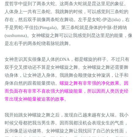
度哲学中提到了两条大蛇。这两条大蛇就是昆达里尼的象征。
人体身上一共有三条蛇。我跳舞的时候，可以感觉到三条蛇的
存在，然后双手就像两条蛇在舞动。左手是女蛇-伊达(ida)，右
手是男蛇-平佳拉(Pimgala)。第三条蛇就是身体的中脉-舒姆纳
(sushumna)。女神螺旋之舞可以让我感觉到昆达里尼的能量，像
是左右手的两条蛇绕着脉轮跳舞。
女神意识其实很像是人体的DNA，都是螺旋的样子。不过只有
双手交叉摆动还不算是女神螺旋之舞。女神螺旋之舞还需要舞
动身体，让女神进入身体。我跳舞会顺便做女神漩涡，让手和
身体自然的跟着能量摆动。
螺旋之舞有非常强的净化效果。因
而负面存有非常不喜欢强大的螺旋能量，所以因而人类历史经
常出现女神能量被迫害的故事。
我开始跳女神螺旋之舞之后，发现自己越来越有女人味。我小
时候父母都把我当男生养。因而我都没机会表现女生的气质，
反倒像是运动健将。女神螺旋之舞让我找回了自己的女性面，