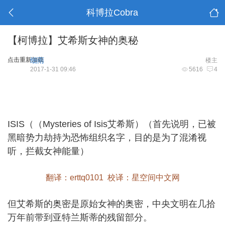
科博拉Cobra
【柯博拉】艾希斯女神的奥秘
点击重新加载
细雨
楼主
2017-1-31 09:46
5616
4
ISIS（（Mysteries of Isis艾希斯）（首先说明，已被
黑暗势力劫持为恐怖组织名字，目的是为了混淆视
听，拦截女神能量）
翻译：erttq0101 校译：星空间中文网
但艾希斯的奥密是原始女神的奥密，中央文明在几拾
万年前带到亚特兰斯蒂的残留部分。