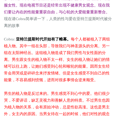
服女性。现在电视节目还是经常出现不健康男女观念。现在我
们要让内在的性能量重获自由，与心轮的大爱能量重新整合。
现在请Cobra简单讲一下，人类的性与爱在亚特兰提斯时代被分
离的故事
Cobra:
亚特兰提斯时代开始有了帷幕。
每个人都被植入了两组
植入物。其中一组在头部，导致我们与神圣源头的分离。另一
组在太阳神经丛。这组植入物造成了我们男性与女性面的分
离。男生跟女生的植入物不太一样。女生的植入物让她们的情
绪可以往上跑，让她们感受到心轮和喉轮的能量。因而女生经
常会用哭或是碎碎念来抒发情绪。但是女生感受不到自己的性
能量，不容易感到愤慨，进而对很多事情会逆来顺受。
男生的植入物是反过来的。男生感觉不到心中的爱。他们很少
哭，不爱讲话，缺乏灵视力和善解人意的特质。不过男生也因
为植入物的关系，会有原始冲动，总是性欲高涨。这也是男主
外，女主内的原因。当男女待在一起的时候，他们对性的观念