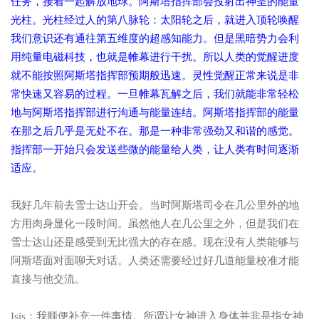
任务，接着一起解放地球。阿斯塔指挥部会投射出神圣的能量
光柱。光柱经过人的第八脉轮：太阳轮之后，就进入顶轮唤醒
我们意识还有通往第五维度的超感知能力。但是黑暗势力会利
用纯量电磁科技，也就是帷幕进行干扰。所以人类的觉醒进度
就不能按照阿斯塔指挥部预期般迅速。灵性觉醒正常来说是非
常快速又容易的过程。一旦帷幕瓦解之后，我们就能非常轻松
地与阿斯塔指挥部进行沟通与能量连结。阿斯塔指挥部的能量
在那之后几乎是无处不在。那是一种非常强劲又和谐的感觉。
指挥部一开始只会发送些微的能量给人类，让人类有时间逐渐
适应。
我好几年前去雪士达山开会。当时阿斯塔司令在几公里外的地
方用肉身显化一段时间。虽然他人在几公里之外，但是我们在
雪士达山还是感受到无比强大的存在感。现在没有人类能够与
阿斯塔面对面聊天对话。人类还需要经过好几道能量校准才能
直接与他交流。
Isis：我顺便补充一件事情。所谓让女神进入身体并非是指女神