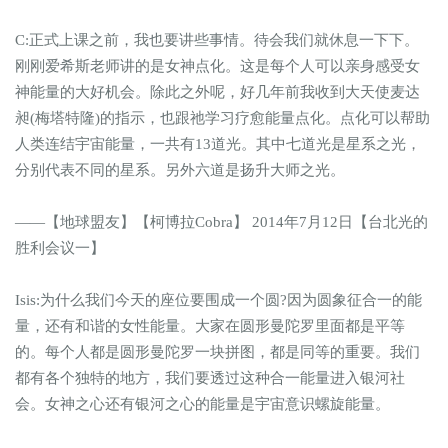
C:正式上课之前，我也要讲些事情。待会我们就休息一下下。
刚刚爱希斯老师讲的是女神点化。这是每个人可以亲身感受女
神能量的大好机会。除此之外呢，好几年前我收到大天使麦达
昶(梅塔特隆)的指示，也跟祂学习疗愈能量点化。点化可以帮助
人类连结宇宙能量，一共有13道光。其中七道光是星系之光，
分别代表不同的星系。另外六道是扬升大师之光。
——【地球盟友】【柯博拉Cobra】 2014年7月12日【台北光的
胜利会议一】
Isis:为什么我们今天的座位要围成一个圆?因为圆象征合一的能
量，还有和谐的女性能量。大家在圆形曼陀罗里面都是平等
的。每个人都是圆形曼陀罗一块拼图，都是同等的重要。我们
都有各个独特的地方，我们要透过这种合一能量进入银河社
会。女神之心还有银河之心的能量是宇宙意识螺旋能量。