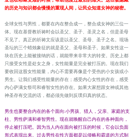
亚也在耶稣受难的时候，帮助他度过最后的难关。这些被隐藏
的历史与知识都会慢慢的重现人间，让民众知道女神的秘密。
全球女性与男性，都要在内在整合成一，整合成女神的三位一
体。现在基督教祈祷时会以圣父、圣子、圣灵之名，但是圣母
不见了。真正的祈祷文应该是以圣父、圣母、圣子之名。现场
圣坛的三个蜡烛象征的就是圣父、圣母和圣子。如果女性这一
块在历史上能被接纳的话，就能带来非常大的转变。历史上都
只接受女性是处女之身，女性能量是完全被打压的。现在我们
要收回这股女性能量，内心不需要再像是个受伤的小女孩或小
男生。让我们感受性能量的存在；感受内心女性的存在，感受
内心萨满女祭司和睿智女性的存在。如果大家想跟女神或其他
神圣存有交流的话，都必须先做到反璞归真的状态。
男生也要整合内在的各个面向:小男孩、猎人，父亲、家庭的支
柱、男性萨满和睿智男性。现在就唤醒自己内在的各种面向，
停止被打压吧。因为当人内在面向被打压的时候，它会以负面
形式表现出来。过去男性在性方面都是以侵略和霸道的方式制