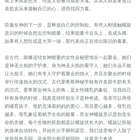
绪上来就是想哭，但是又会被当成爱哭鬼。其实人就是要透过
喜怒哀乐来接触自己的心，进而找回力量。
臣服女神的下一步，是释放自己的控制欲。有些人刚接触螺旋
意识的时候会想去控制能量，结果能量卡在头上，造成头痛。
如果有人想吐或是大哭一场，那代表你正在排出陈旧的毒素。
在古代，能够连结女神能量的女性会秘密地在一起聚会。她们
是神圣火焰的守护者。身为神圣火焰的看守人，她们永远不能
让火熄灭。她们有专人守护着聚会的烛火，并且在聚会的时候
举行传递烛火的仪式。古代爱希斯神秘学校有许多跟牛奶有关
的仪式。爱希斯女神头上的角，是女性哺乳的象征。当我自己
怀有身孕的时候，我真觉得怀胎生子是种奇迹。母亲可以用母
奶哺育孩子。母奶充满着妈妈的爱心，而且爱心越多，母乳也
越多。母乳象征着赋予生命的能量，而女神螺旋意识是创造生
命的关键。每个生物的胚胎都是以螺旋状长大的。螺旋让胚胎
的身体自动转向，开始长出手脚和器官。我们这里每个人除了
发色肤色不同，其余部分都是相同的。这真是个奇迹。