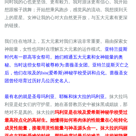
同时我的心也更坚强、更有毅力。我对游泳更有信心。我开始
想跟猴子跳舞；开始想乘风跑步，感觉风的流动。我想摸到天
上的星星。女神让我的心对大自然更开放，与五大元素有更深
的链接。
我们住在地球上，五大元素对我们来说非常重要。藉由探索女
神能量，女性也同时在理解五大元素的运作模式。
亚特兰提斯
时代有一群高等女祭司。她们精通五大元素和女神能量的奥
秘。当时这些女祭司被尊称为:蔷薇圣女团。亚特兰提斯灭亡之
后，他们在埃及的Isis(爱希斯)神秘学校受训和点化。蔷薇圣女
团曾经培育过历好几位历史名人。
最有名的就是圣母玛利亚、耶稣和抹大拉的玛利亚。
抹大拉玛
利亚是处女们的守护星。她在基督教历史中被抹黑成娼妓，那
绝对不是真的。抹大拉的
玛利亚是在埃及爱希斯神秘学校受过
最高段点化的高材生。她懂得如何将肉体的性能量在心轮转化
成灵性能量，接着用灵性能量与神圣源头合一。抹大拉的玛丽