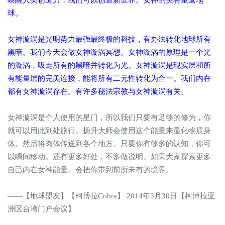
唤醒人类创造力，我们可以创造新世界。女神的美将重返地
球。
女神漩涡是光明势力最强最终极的科技，有办法转化地球所有
黑暗。我们今天会做女神漩涡冥想。女神漩涡的原理是一个光
的漩涡，吸走所有的黑暗并转化为光。女神漩涡是现实层和所
有能量层的完美连接，能将所有二元性转化为合一。我们内在
都有女神漩涡存在。有许多秘法宗教与女神漩涡有关。
女神漩涡是个人使用的星门，所以我们只要有足够的修为，你
就可以用此到处旅行。扬升大师会使用这个能量来显化物质身
体。然后将肉体传送到各个地方。只要你有够多的认知，你可
以瞬间移动。还有更多好处，不多做说明。如果大家探索更多
自己内在女神能量。会把你带到前所未有的境界。
——【地球盟友】【柯博拉Cobra】 2014年3月30日【柯博拉亚
洲区台湾门户会议】