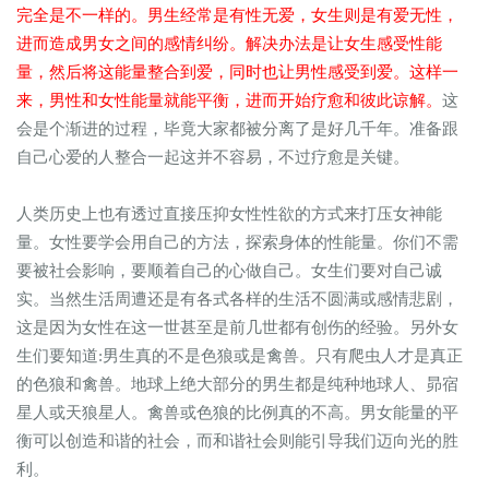
完全是不一样的。男生经常是有性无爱，女生则是有爱无性，
进而造成男女之间的感情纠纷。解决办法是让女生感受性能
量，然后将这能量整合到爱，同时也让男性感受到爱。这样一
来，男性和女性能量就能平衡，进而开始疗愈和彼此谅解。
这
会是个渐进的过程，毕竟大家都被分离了是好几千年。准备跟
自己心爱的人整合一起这并不容易，不过疗愈是关键。
人类历史上也有透过直接压抑女性性欲的方式来打压女神能
量。女性要学会用自己的方法，探索身体的性能量。你们不需
要被社会影响，要顺着自己的心做自己。女生们要对自己诚
实。当然生活周遭还是有各式各样的生活不圆满或感情悲剧，
这是因为女性在这一世甚至是前几世都有创伤的经验。另外女
生们要知道:男生真的不是色狼或是禽兽。只有爬虫人才是真正
的色狼和禽兽。地球上绝大部分的男生都是纯种地球人、昴宿
星人或天狼星人。禽兽或色狼的比例真的不高。男女能量的平
衡可以创造和谐的社会，而和谐社会则能引导我们迈向光的胜
利。