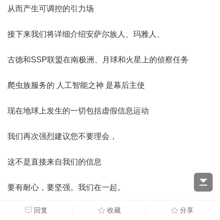
从而产生可调控的引力场
接下来我们将详细介绍安萨尔族人、玛雅人、
古德和SSP联盟在南极洲、月球和火星上的侦察任务
爬虫族服务的 人工智能之神 是幕后主使
现在地球上发生的一切包括虚假信息运动
我们再次强烈建议您不要理会，
这不是直接来自我们的信息
要有耐心，要坚强。我们在一起。
回复
收藏
分享
科里（COREY)揭露宇宙访谈-全集视频