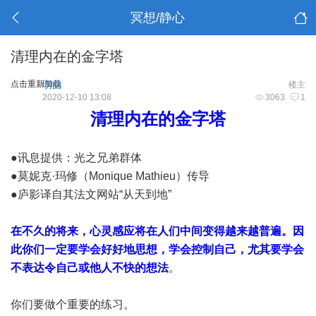
冥想/静心
清理内在的金字塔
点击重新加载
明曲
楼主
2020-12-10 13:08
3063
1
清理内在的金字塔
●讯息提供：光之兄弟群体
●莫妮克·玛修（Monique Mathieu）传导
●庐影译自其法文网站“从天到地”
在不久的将来，心灵感应将在人们中间变得越来越普遍。因
此你们一定要学会好好地思想，学会控制自己，尤其要学会
不表达令自己或他人不快的想法
。
你们要做个重要的练习。